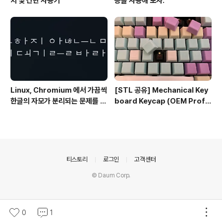
치 및 간단 사용기
능을 사용해 보자.
Linux, Chromium 에서 가끔씩
[STL 공유] Mechanical Key
한글의 자모가 분리되는 문제를 해
board Keycap (OEM Profil
결하는 방법
e fullset)
의안내
티스토리
로그인
고객센터
© Daum Corp.
0
1