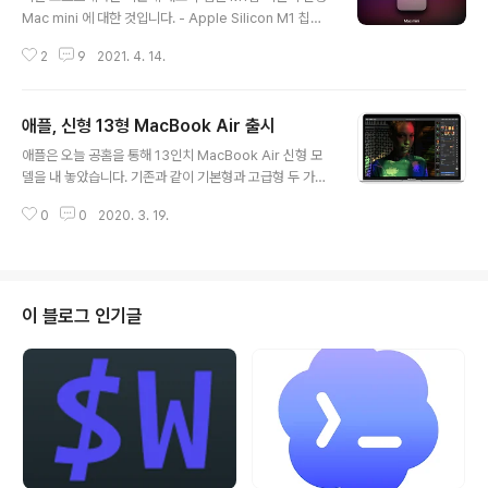
작할 수 없다."는 메시지 였습니다. 영문으로는 "Unable t
Mac mini 에 대한 것입니다. - Apple Silicon M1 칩을
o start the virtual machine because one or more
탑재한 첫번째 데스크탑 지난 2020년 11월 11일, Apple
kernel components are for another version of ..
2
9
2021. 4. 14.
Event에서 Apple Silicon기반의 첫번째 Mac을 발표 했
지요.. 그 동안 루머로만 나돌던 ARM기반 Mac이 그 정체
를 들어내는 순간이였습니다. 반신반의... ARM Core 대
애플, 신형 13형 MacBook Air 출시
탑이라..?? 그래도 애플인데.. 믿어봐 ? 뭐 이런 느낌...? AR
글 내용
M core 자체가 모바일 기기를 위한 솔루션으로 저전력 설
애플은 오늘 공홈을 통해 13인치 MacBook Air 신형 모
계가 그 핵심인지라, 과연 데탑용 CPU로써의 역량을 발휘
델을 내 놓았습니다. 기존과 같이 기본형과 고급형 두 가지
할 수 있을까 하는 의구심이 늘 있어 온 것이 사실입니다.
모델로 출시가 되었는데요.. 가격및 사양은 아래와 같습니
이번 Corona 19를 계기로 아이들이 학교를 가지 못하고,
0
0
2020. 3. 19.
다. 국내 공홈에서는 아직 구매버튼은 활성화 되어 있지는
가정 온라인 학습..
않았습니다. 우선, 프로세서를 기존 인텔 8세대에서 10세
대로 변경했습니다. 엔트리 모델의 경우 기존 1.6GHz 8세
대 i5에서 1.1GHz 10세대 i3로 변경했고, 고급형 모델은
1.6GHz 8세대 i5 에서 1.1GHz 10세대 i5 로 변경했습니
이 블로그 인기글
다. 기존에는 일반형과 고급형의 프로세서가 동일했다는
점과 비교해 보면 이번 업그레이드에서는 차이를 둔 점을
알 수 있습니다. 저장용량은 이전 모델 대비 각각 2배씩 증
가하여, 256GB, 512GB로 올라갔고.. 기타 다른..