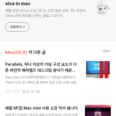
elsa in mac
애플 관련 최신소식 및 OS X, IOS 정보 공유, 3D 프린터,
Linux 관련 정보를 다루는 블로그 입니다.
구독하기
더보기
Mac(OS X)
의 다른 글
Parallels, 하나 이상의 커널 구성 요소가 다
른 버전의 페러렐즈 데스크탑 용이기 때문에
글 내용
가상 머신을 시작할 수 없습니다. - 오류 대처
iMac(Intel CPU)에서 페러렐즈 17 버전을 사용하다가,
법
이번에 18로 업그레이드를 하면서 조금 당혹스러운 상황
에 처하게 되었습니다. 혹시, 같은 문제로 고민을 하고 계신
1
1
2022. 10. 28.
분들이 있을까봐 간단히 기록을 남겨 봅니다. Parallels 1
8 업데이트를 무난히 수행한 후, 기존에 사용하던 윈도우 1
0 가상 머신을 실행하니, 갑자기 오류 메시지가 발동하면
애플 M1칩 Mac mini 사용 소감 적어 봅니다.
서 실행이 되지를 않았습니다. (욕나올 뻔..) 메시지를 보니,
글 내용
제목처럼, "하나 이상의 커널 구성 요소가 버전이 달라 시
이번 포스트에서는 최근에 새로 구입한 M1칩 기반의 신형