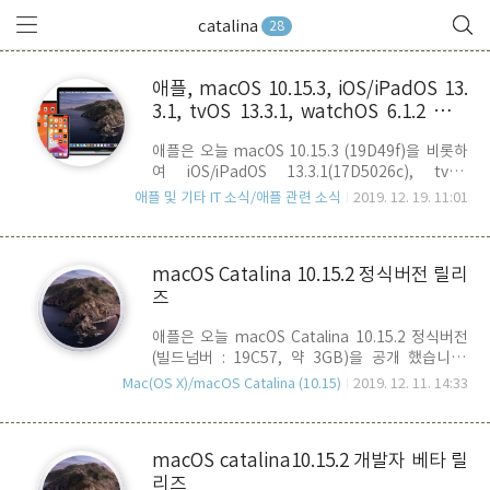
catalina
28
애플, macOS 10.15.3, iOS/iPadOS 13.
3.1, tvOS 13.3.1, watchOS 6.1.2 공개
베타 릴리즈
애플은 오늘 macOS 10.15.3 (19D49f)을 비롯하
여 iOS/iPadOS 13.3.1(17D5026c), tvOS
13.3.1(17K5775c), watchOS 6.1.2(17S5775c)
애플 및 기타 IT 소식/애플 관련 소식
2019. 12. 19. 11:01
등 마이너 업데이트 베타 버전들을 릴리즈 했는데
요. 어제 개발자 버전이 릴리즈 되었고, 오늘 공개
베타 버전이 배포되었습니다. 이번 업데이트에서
macOS Catalina 10.15.2 정식버전 릴리
특별히 알려진 새로운 기능과 관련된 소식이 없는
즈
것으로 봐서는 성능 향상 및 버그 수정에 초점이 맞
춰져 있는 것 같습니다. 특히 iOS 13.3.1 은 최근에
애플은 오늘 macOS Catalina 10.15.2 정식버전
논란이 되었던, 스크린 타임에서 커뮤니케이션 제
(빌드넘버 : 19C57, 약 3GB)을 공개 했습니다.
한 우회 버그가 수정되었을 것으로 예상됩니다.
10.15.1 공개 이 후, 40여일 만의 마이너 업데이트
Mac(OS X)/macOS Catalina (10.15)
2019. 12. 11. 14:33
입니다. 이번 업데이트는 기존의 10.15.1에 대한 안
정성, 신뢰성, 및 성능 향상에 초점을 맞춘 것으로,
아래와 같은 버그 수정 및 개선 사항들이 포함되어
macOS catalina10.15.2 개발자 베타 릴
있습니다. 음악 앱 - 음악 라이브러리를 관리하기 위
리즈
한 컬럼 브라우저 기능 부활 - 앨범 아트 워크가 정