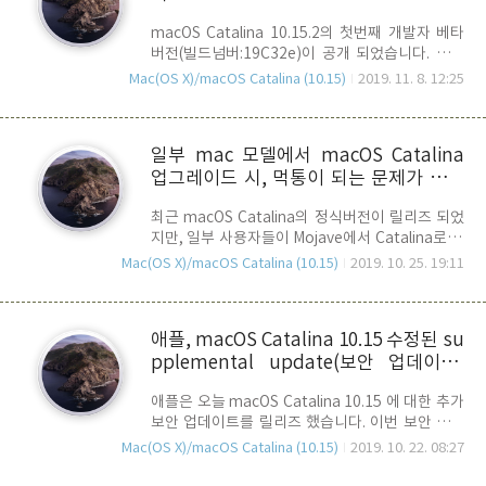
상적으로 표시되지 않던 문제 해결 - 음악 재생 중
macOS Catalina 10.15.2의 첫번째 개발자 베타
음악 이퀄라이저 설정이 초기화 되던 버그를 수정
버전(빌드넘버:19C32e)이 공개 되었습니다. 업데
iTunes Remote - Mac의 음악 및 TV앱에서
이트 패키지는 대략 2.8GB 정도 입니다. 릴리즈 노
iPhone 또는 iPad를 이용한 원격 제어 지원. 사진
Mac(OS X)/macOS Catalina (10.15)
2019. 11. 8. 12:25
트를 봤을 때, 특별한 이슈거리는 없습니다. 내부적
앱 - 일부 .AVI, .MP4 파일을 지원하지 않던 문..
으로는 AirPod Pro 지원 및 버그 픽스, 성능향상과
관련된 보완 사항들이 추가및 개선 되었을 것이고,
일부 mac 모델에서 macOS Catalina
이틀 전 릴리즈 한 iOS/iPadOS 13.3 beta 와 맞추
업그레이드 시, 먹통이 되는 문제가 발생
는 수준으로 보입니다. 새로운 소식이 들리면 또 알
려 드리도록 하겠습니다.
하고 있는 듯..
최근 macOS Catalina의 정식버전이 릴리즈 되었
지만, 일부 사용자들이 Mojave에서 Catalina로 업
그레이드 후, mac이 먹통(Bricked)이 되어 복구하
Mac(OS X)/macOS Catalina (10.15)
2019. 10. 25. 19:11
지 못하는 문제를 겪고 있다는 보고가 여럿 애플 포
럼에 올라오고 있습니다. 현재 이 문제는
MacBook Pro (Mid-2014), MacBook Pro
애플, macOS Catalina 10.15 수정된 su
(2015), MacBook Pro (mid 2012), iMac
pplemental update(보안 업데이트)
(2013), mac mini (late 2012) 등 비교적 구형 모
델에서 집중적으로 발생하는 것으로 보여 집니다.
릴리즈
애플은 오늘 macOS Catalina 10.15 에 대한 추가
다만, 크게 이슈가 되지 않는 이유는 동일한 mac
보안 업데이트를 릴리즈 했습니다. 이번 보안 업데
모델에 전체적으로 동일하게 발생하는 것이 아니
이트는 좀 특이합니다. 원래 지난 10월 15일날 한
라, 일부 사용자에게서만 발생하고 있기 때문입니
Mac(OS X)/macOS Catalina (10.15)
2019. 10. 22. 08:27
차례 추가 업데이트를 릴리즈 했었는데요, 이번에
다. 현상은 macOS Catalina 업데이트가 오랜 시..
릴리즈 된 것은 보안 업데이트 자체를 보안한 보안