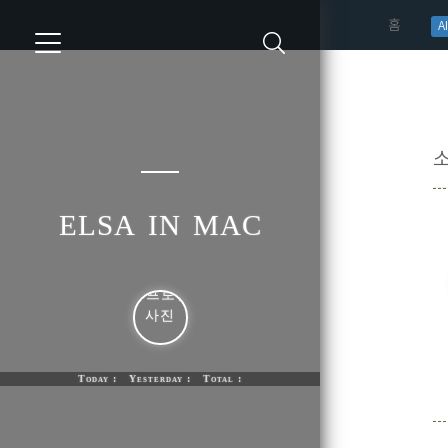
(curren
홈
AI
소
elsa in mac
Today : Yesterday : Total :