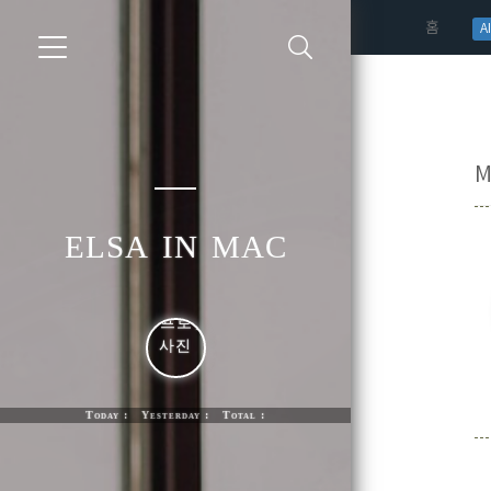
(curren
홈
AI
M
elsa in mac
Today : Yesterday : Total :