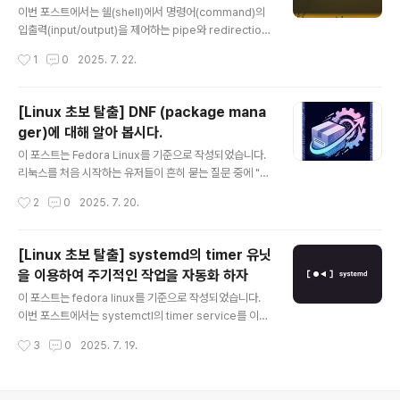
n
알고 있어야 하는 중요한 몇 가지를 살펴보도록 하겠습니
이번 포스트에서는 쉘(shell)에서 명령어(command)의
다. - - - - -파일 시스템(File System 혹은 Filesyste
입출력(input/output)을 제어하는 pipe와 redirection
m)이란 컴퓨터의 저장장치에 데이터를 저장하고 관리하는
이라는 개념에 대해 알아보도록 하겠습니다. 리눅스를 사
작성시간
1
0
2025. 7. 22.
체계를 의미하는데, 데이터 관리 체계라 함은 굉장히 광의..
용하다 보면, 자연스럽게 Terminal을 자주 그리고 오래
사용하게 됩니다. 이유는 대다수의 많은 도구들이 GUI 보
다는 Text 기반의 CLI/TUI 들이기 때문이고. Linux를 사
[Linux 초보 탈출] DNF (package mana
용하는 컴퓨터의 환경을 관리하거나 꾸미거나 하는 등등의
ger)에 대해 알아 봅시다.
작업들이 대부분 terminal에서 이뤄집니다. 그래서 Linux
글 내용
를 잘, 그리고 능숙하게 사용하려면 Terminal을 잘 사용
이 포스트는 Fedora Linux를 기준으로 작성되었습니다.
해야 하는데, "Terminal을 잘 사용한다"는 의미는 Termi
리눅스를 처음 시작하는 유저들이 흔히 묻는 질문 중에 "리
nal 프로그램을 잘 쓸 줄 안다는 의미보다는 Terminal에
눅스 설치하고 가장 먼저 뭘 배워야 합니까?" 라고 묻습니
작성시간
2
0
2025. 7. 20.
서 하고자 하는 작업을 능..
다. 이때 제가 늘 하는 말은 "어떤 리눅스를 사용하는데?
아.. 그래? 그럼 XXX부터 배워야지~"라고 말해주곤 하는
데, XXX가 뭐냐 하면 바로 해당 리눅스의 기본 패키지 관
[Linux 초보 탈출] systemd의 timer 유닛
리자(Package Manager)를 배우라는 것입니다. 제 아
을 이용하여 주기적인 작업을 자동화 하자
무리 뛰어난 OS를 설치했다 하더라도 프로그램을 설치하
글 내용
거나 설치된 프르그램을 관리할지 모른다면 무슨 의미가
이 포스트는 fedora linux를 기준으로 작성되었습니다.
있겠습니까? 그래서 가장 먼저 배워야 할 것 중에 하나는
이번 포스트에서는 systemctl의 timer service를 이용
본인이 사용하는 리눅스 배포판의 기본 Package Mana
하여, 주기적인 반복작업을 자동화하는 방법을 알아보겠습
작성시간
3
0
2025. 7. 19.
ger에 대해 알아야 합니다. 이 번 포스트에서는 Redhat
니다. Linux에서 어떤 특정 작업을 매주 월요일, 혹은 매 시
계열의 ..
간, 또는 매 10분마다 반복하고 싶다면 어떻게 하면 될까 ?
이것이 이번 포스트에서 다루고자 하는 내용입니다. 방법