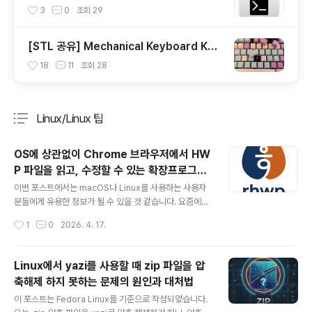
ty 씁니다.
3
0
조회
29
[STL 공유] Mechanical Keyboard Key
cap (OEM Profile fullset)
18
11
조회
28
Linux/Linux 팁
분류 전체보기
주요 글 목록
OS에 상관없이 Chrome 브라우저에서 HW
P 파일을 읽고, 수정할 수 있는 확장프로그램
글 내용
- rhwp
이번 포스트에서는 macOS나 Linux를 사용하는 사용자
분들에게 유용한 정보가 될 수 있을 것 같습니다. 요즘에도
HWP 를 사용하는 분들이 많은지는 모르겠으나 가끔 정
작성시간
1
0
2026. 4. 17.
부/공공기관에서 배포하는 전자문서 파일들 중에는 아직도
HWP로 배포하는 경우가 많이 있습니다. 혹은 과거에 Win
dows를 사용하다가 macOS나 Linux로 OS를 변경하신
Linux에서 yazi를 사용할 때 zip 파일을 압
분들 가운데, 과거에 작성했던 HWP 문서를 열어 볼 일이
축해제 하지 못하는 문제의 원인과 대처법
있을 수도 있겠죠. 이런 분들께 유용한 Chrome Extensi
글 내용
on 인 rhwp(chrome 웹 스토어)를 추천 합니다. 이 ext
이 포스트는 Fedora Linux를 기준으로 작성되었습니다.