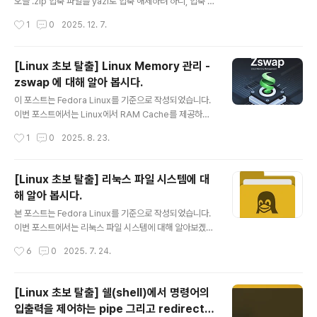
ention은 단순히 HWP 문서를 열어보는 뷰어가 아니라,
오늘 .zip 압축 파일을 yazi로 압축 해제하려 하니, 압축 해
문서를 편집할 수 있는 에디터 기능을 모두 사용할 수 있습
제가 되지 않고, firefox(기본 웹 브라우저)가 실행되면서
작성시간
1
0
2025. 12. 7.
니다. 인터넷에서 HWP 문서 링크를 클릭하면, 위와..
해당 파일을 다운로드하겠냐고 물어보는 황당한 상황이 발
생했습니다.. "어 이게 뭐지 ???"평소에는 .zip 파일을 다
룰 일이 없어서 이런 버그 현상이 있는지 조차 알지 못했는
[Linux 초보 탈출] Linux Memory 관리 -
데, 오늘 알게 되었네요.. 이것은 fedora linux 혹은 기타
zswap 에 대해 알아 봅시다.
다른 linux에서도 동일하게 발생할 수 있는 내제적인 bug
글 내용
이므로 동일한 증상을 겪고 있다면 내용을 확인하고 조치
이 포스트는 Fedora Linux를 기준으로 작성되었습니다.
하시기 바랍니다. 문제점 파악">문제점 파악우선은 왜 ya
이번 포스트에서는 Linux에서 RAM Cache를 제공하는
zi가 압축 파일을 압축파일로 인식하지 못하는지를 확인해
Kernel 기능인 zswap에 대해 함께 알아보도록 하겠습니
작성시간
1
0
2025. 8. 23.
야 했습니다. yazi 에서 tab 키를..
다. Prologue">Prologue일반적으로 컴퓨터에서 애플
리케이션을 실행하면 실행코드와 데이터 정보가 메모리로
상주하여 동작을 하게 됩니다. 바뀌 말하면 애플리케이션
[Linux 초보 탈출] 리눅스 파일 시스템에 대
이 실행되기 위해서는 메모리를 사용해야 한다는 말입니
해 알아 봅시다.
다. GUI 환경에서 Multitasking 이 기본인 오늘날에는 사
글 내용
용자의 workflow에 따라 매우 많은 프로그램들이 동시에
본 포스트는 Fedora Linux를 기준으로 작성되었습니다.
실행되어 사용되게 됩니다. 당연히 사용자가 실행한 이 모
이번 포스트에서는 리눅스 파일 시스템에 대해 알아보겠습
든 app 들은 제각각 자신들이 필요로 하는 만큼의 메모리
니다. 리눅스의 파일 시스템 전체를 이해한다는 것은 굉장
작성시간
6
0
2025. 7. 24.
를 사용하게 되므로, 컴퓨터의 가용한 메모리 용량은 점차
히 방대한 지식체계입니다. 이것을 블로그 글 한 두 개로 다
잠식..
설명할 수는 없겠지요. 본 포스트에서는 WIndows나 ma
cOS를 사용하다가 Linux로 입문하는 분들이 WIndows
[Linux 초보 탈출] 쉘(shell)에서 명령어의
나 macOS와는 파일 시스템에서 어떤 차이가 있고, 리눅
입출력을 제어하는 pipe 그리고 redirectio
스를 사용하기 위해 파일 시스템과 관련하여 기본적으로
글 내용