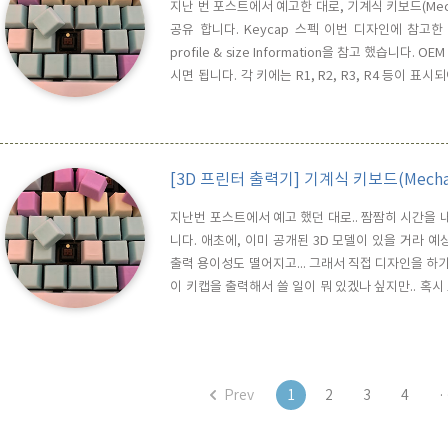
지난 번 포스트에서 예고한 대로, 기계식 키보드(Mechanical
공유 합니다. Keycap 스펙 이번 디자인에 참고한 OEM P
profile & size Information을 참고 했습니다. 
시면 됩니다. 각 키에는 R1, R2, R3, R4 등이 표
한 R4 규격을 사용하며, 1열과 2열은 R1을 사용하고
어 있는데, 1x..
[3D 프린터 출력기] 기계식 키보드(Mechanica
지난번 포스트에서 예고 했던 대로.. 짬짬히 시간을 내서,
니다. 애초에, 이미 공개된 3D 모델이 있을 거라 예상을
출력 용이성도 떨어지고... 그래서 직접 디자인을 하기로
이 키캡을 출력해서 쓸 일이 뭐 있겠나 싶지만.. 혹시
텀 키보드 만드실 계획이 있으신 분들에게도 유용할 것
거, 나름 족보있는 키캡을 디자인하고자 Dimension 
Prev
1
2
3
4
·