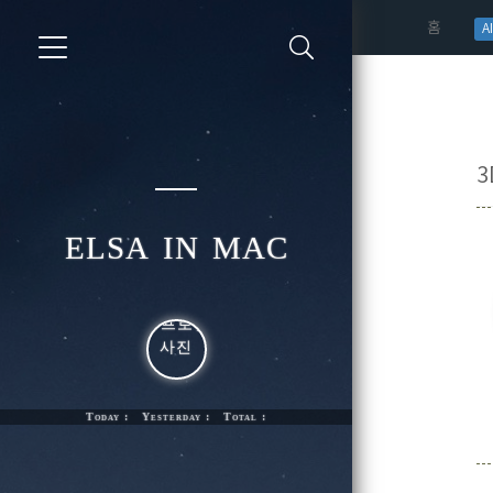
(curren
홈
AI
3
elsa in mac
Today : Yesterday : Total :