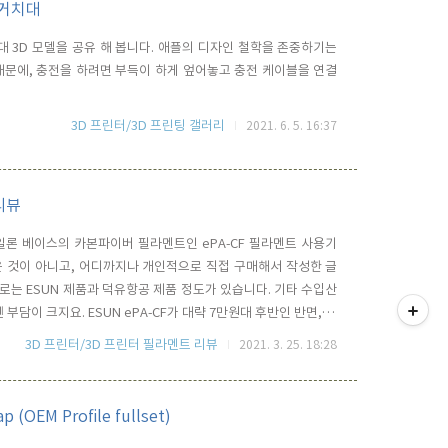
전 거치대
거치대 3D 모델을 공유 해 봅니다. 애플의 디자인 철학을 존중하기는
기 때문에, 충전을 하려면 부득이 하게 엎어놓고 충전 케이블을 연결
3D 프린터/3D 프린팅 갤러리
2021. 6. 5. 16:37
리뷰
론 베이스의 카본파이버 필라멘트인 ePA-CF 필라멘트 사용기
은 것이 아니고, 어디까지나 개인적으로 직접 구매해서 작성한 글
티스토리툴바
트로는 ESUN 제품과 덕유항공 제품 정도가 있습니다. 기타 수입산
담이 크지요. ESUN ePA-CF가 대략 7만원대 후반인 반면, 덕
A-CF(PolyAmide-Carbon Fiber) 필라멘트는 앞서 언급했듯
3D 프린터/3D 프린터 필라멘트 리뷰
2021. 3. 25. 18:28
이스 소재와 카본의 함유량에 따라 그 특성이 결정됩니다. 덕..
 (OEM Profile fullset)