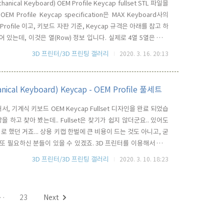
 Keyboard) OEM Profile Keycap fullset STL 파일을
rofile Keycap specification은 MAX Keyboard사의
OEM Profile 이고, 키보드 자판 기준, Keycap 규격은 아래를 참고 하
시되어 있는데, 이것은 열(Row) 정보 입니다. 실제로 4열 5열은 동일
 있음을 알 수 있습니다. Row 정보 하단에는 Size 정보가 기입되
3D 프린터/3D 프린팅 갤러리
2020. 3. 16. 20:13
l Keyboard) Keycap - OEM Profile 풀세트
 기계식 키보드 OEM Keycap Fullset 디자인을 완료 되었습
 하고 찾아 봤는데.. Fullset은 찾기가 쉽지 않더군요.. 있어도
 했던 거죠... 상용 키캡 한벌에 큰 비용이 드는 것도 아니고, 굳
 또 필요하신 분들이 있을 수 있겠죠. 3D 프린터를 이용해서 커스
 같기도 하고... 기계식 키보드 덕후는 아니지만, 이왕 디자인 할
3D 프린터/3D 프린팅 갤러리
2020. 3. 10. 18:23
정보를 찾아 봤는데.. 의외로 정확한..
··
23
Next