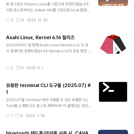
서 뒤집어지기가 다반사라. ㅎUPDATE: gemini-cli 에서
본 포스트는 Fedora Linux를 기준으로 작성되었습니다.
어제까지는 보였는데, 오늘은 또 해당 모델이 보이지 않는
이번 포스트에서는 Vulkan API를 기반으로 local 환경에
군요. 아직은 안정화가 덜 되었나 봅니다. Coding Agent
서 AI model을 사용하여 Image의 해상도를 높이고 화질
작성시간
0
0
2025. 12. 20.
로 여러가지를..
을 개선하는 Image Upscaing 도구인 waifu2x ncnn V
ulkan과 Real-ESRGAN에 대해 알아보겠습니다. Waifu
2x ncnn Vulkan">Waifu2x ncnn Vulkanwaifu2x nc
Asahi Linux, Kernel 6.16 릴리즈
nn Vulkan 은 이름에서 알 수 있듯이 Vulkan API 기반의
글 내용
2025/09/01 일 현재 Asahi Linux Kernel 6.16 이 공
ncnn을 이용한 Upscaler입니다. ncnn은 중국의 텐센트
식 업데이트 등록되었습니다. Kernel 6.16의 주요 변경 사
(Tencent)에서 개발한 모비일 및 임베디드 기기에 최적화
항은 다음과 같습니다. * 파일 시스템 성능 향상 ext4 의
된 고성능 신경망 추론 프레임워크로, nihui convolution
성능 패치로 대용량 테이터 처리 시, 최대 37% 수준의 성
neural network의 약자이며 ..
작성시간
2
0
2025. 9. 1.
능이 향상되었으며, XFS에서는 여러 블록을 원자적으로
기록하는 기능이 추가되어 쓰기 작업 중 데이터 손일을 방
지하고 안정성이 향상되었습니다. * USB Audio Offloa
유용한 terminal CLI 도구들 (2025.07) #
d USB 오디오 장치를 사용하는 경우, CPU 개입없이 직접
1
데이터 스트림을 처리할 수 있게 됨. * Intel의 새로운 명렁
글 내용
여 확장 세트인 APX(Advanced Performance Exten
2025.07월 Terminal 에서 사용할 수 있는 유용한 CLI
sions) 지원을 위한 초기화가 진행되었습니다. 이 기술은
Tool를 소개합니다. 포스트 제목에 #1 이 붙었다는 것은
범용 레지스터의..
소개할 것들이 좀 더 남았다는 것이니, 7월 말에 또 보자구
작성시간
1
0
2025. 7. 15.
요. 타자연습 - smassh">타자연습 - smassh첫 번째 C
LI 도구는 Terminal에서 타자 연습을 할 수 있는 smass
h 입니다. PYthon으로 작성된 도구로 terminal 기반이지
bluetooth 헤드폰/이어폰 사용 시, CAVA