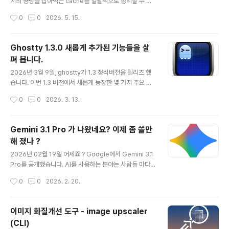
변별력이 없다는 것입니다.예를 들어, A라는 디렉터리와 B
치의 용량을 잡아먹는 cache를 일괄적으로 정리할 수 있
라는 디렉터리에서 각각 빌드를 하고, 생성된 바이너리를
는 TUI 도구인 crunchy cleaner를 소개합니다. 대부분
작성시간
0
0
2026. 5. 15.
~/.local/bin/ 으로 복사를 한다고 가정을 해 봅니다. 과거
의 운영체제에서 동작하는 app 들은 동일한 환경과 작업
에..
을 더 빠르게 처리하기 위해 데이터를 임시 저장 공간에 복
사해 둡니다. 이를 cache라고 부릅니다. cache는 `숨기
Ghostty 1.3.0 새롭게 추가된 기능들을 살
다` 는 의미의 프랑스어인 Cacher(카세)에서 유래한 말
펴 봅니다.
로, 사냥꾼이나 탐험가들이 나중에 사용하기 위해 식량이
글 내용
나 물자를 특정 장소에 숨겨두는 행위나 그 장소를 의미합
2026년 3월 9일, ghostty가 1.3 정식버전을 릴리즈 했
니다. IT 용어로 등장한 것은 1967년 IBM의 시스템 엔지
습니다. 이번 1.3 버전에서 새롭게 등장한 몇 가지 주요 기
니어였던 깁슨(D.H. Gibson)이 컴퓨터의 메인 메모리보
능들이 있습니다. scrollback search(스크롤백 검색), n
작성시간
0
0
2026. 3. 13.
다 훨씬 빠르지만, 용량은 매우 작은 임시 저장소를 지칭하
ative scrollbar, 쉘 프롬프트 클릭을 통한 커서 이동, 명
는 데서 ..
령어 종료 알림, 키 테이블 및 체인 바인딩, 서식 유지 복사
기능 등입니다. 쉘 프롬프트 클릭, 커서 이동">쉘 프롬프트
Gemini 3.1 Pro 가 나왔네요? 이제 좀 쓸만
클릭, 커서 이동우선, 사용환경으로 대부분의 사용자들이
해 졌나 ?
많이 사용하는 zsh 환경을 기준으로 설명을 해 봅니다. 이
글 내용
기능을 사용하기 위해서는 ghostty shell integration
2026년 02월 19일 어제죠 ? Google에서 Gemini 3.1
기능이 활성화 되어 있어야 합니다. ghostty의 설정파일
Pro를 공개했습니다. AI를 사용하는 분야는 사람들 마다
인 config 파일을 열고, 아래와 같이 shell integratio..
다르겠지만, 저는 물론 Coding Agent로 사용합니다. 대
작성시간
0
0
2026. 2. 20.
부분 terminal에서 Gemini-CLI를 사용하죠. 모델 Opti
on을 살펴보니, 떡 하니 gemini-3.1-pro-preview 가
올라와 있더군요. 공식적인 발표자료를 보니, 모든 부문에
이미지 화질개선 도구 - image upscaler
서 탁월한 점수를 보여 줍니다. 음. 사실은 이런 자료는 별
(CLI)
의미는 없습니다. 경쟁 후보들은 많고, 발표하면 얼마 안가
글 내용