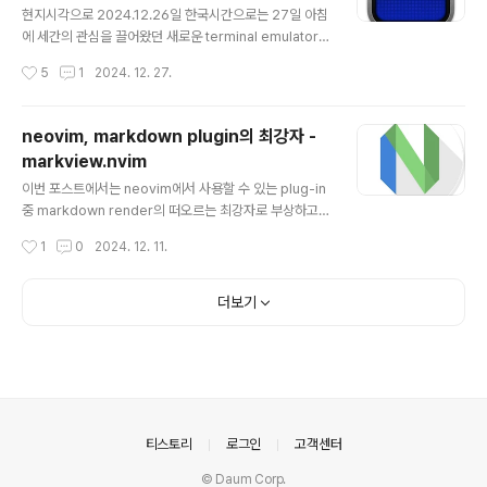
등 기존의 다른 terminal emulator에서는 단일 shift키
현지시각으로 2024.12.26일 한국시간으로는 27일 아침
를 이용한 한/영 전환에 아무런 문제가 없는데, ghostty에
에 세간의 관심을 끌어왔던 새로운 terminal emulator인
서는 이것이 동작하지 않습니다. 이것은 아마도 내부 key..
Ghostty 가 1년 이상의 closed beta를 마치고 마침내
작성시간
5
1
2024. 12. 27.
대중에 공개되었습니다. 현재 공식적으로 버전 1.0.0 의 m
acOS 버전과 Linux(arch..) 버전이 배포되고 있습니다
만, 안타깝게도 아직 windows용 버전은 사용할 수 없습
neovim, markdown plugin의 최강자 -
니다. 추후 릴리즈 한다고 하네요.. 저의 경우에는 Asahi
markview.nvim
Linux 를 사용하고 있기 때문에, Fedora / aarch64 환
글 내용
경이라 관련 버전을 다운로드 받아야 하는데, 배포를 하고
이번 포스트에서는 neovim에서 사용할 수 있는 plug-in
있지 않기 때문에, Zig 로 빌드를 해야 하지만, "어라~ 빌
중 markdown render의 떠오르는 최강자로 부상하고
드가 안되네.." 하지만, 이미 선지자 분께서 비 공식적인 fe
있는 markview.nvim을 소개 합니다. 지금까지 markdo
작성시간
1
0
2024. 12. 11.
dora r..
wn(.md) 파일을 편집할 수 있는 neovim plug-in들은
많이 나왔지만, markview.nvim plug-in 은 조금 특별합
니다.이 plugin이 가장 큰 정점은 아래의 동영상에서 볼 수
더보기
있듯이 insert mode에서 실시간 rendering을 사용할
수 있는 hybrid mode를 지원한다는 것입니다.위의 내용
은 개발자가 작성한 글로, 내용을 보면 컴퓨터가 없어서 자
신의 스마트폰에서 수 개월에 걸처 코딩하여 만들었다고
합니다. 만일 진짜라면 정말 굉장한 작업을 한 것인데요. 개
발자는 방글라데시에 살..
의안내
티스토리
로그인
고객센터
© Daum Corp.