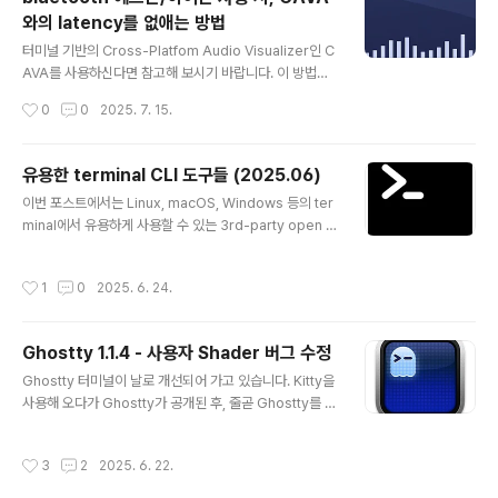
만, mouse를 지원하고 군더더기 없이 깔끔하고 예쁜 화
와의 latency를 없애는 방법
면을 보여 줍니다. 설치는# 설치 pip install smassh#
글 내용
실행 smassh종료는 ctrl-c .. 원하는 도시의 날씨를 확인
터미널 기반의 Cross-Platfom Audio Visualizer인 C
하자 - yr">원하는 도시의 날씨를 확인하자 - yryr는 특별
AVA를 사용하신다면 참고해 보시기 바랍니다. 이 방법은
한 설정 없이 설치 후 곧바로 사용할 수 있는 날씨확인 CLI
Fedora Linux에서 확인한 방법입니다. 음악이나 방송을
작성시간
0
0
2025. 7. 15.
도..
play하고, cava를 실행하면 오디오 신호에 따라 정확하게
반응하는 cava를 확인할 수 있습니다. 하지만, 만약 출력
이 Bluetooth 헤드폰/이어폰 등으로 되어 있다면, 실제 Bl
유용한 terminal CLI 도구들 (2025.06)
uetooth 기기에서 듣는 음악 혹은 방송과 cava 간에 약
글 내용
이번 포스트에서는 Linux, macOS, Windows 등의 ter
간의 시간차가 발생한다는 것을 느낄 수 있습니다. 이것은
minal에서 유용하게 사용할 수 있는 3rd-party open s
Bluetooth 수신장치의 출력지연(latency) 때문에 cava
ource CLI 도구들을 소개합니다. 타이틀에 굳이 년/월을
가 실제 사용자가 듣는 소리보다 살짝 빠르게 반응하는 것
표시한 이유는 해당 CLI도구들이 언제고 그 생명을 다할
처럼 보이기 때문입니다. 이 둘간의 latency를 없앨 수 없
작성시간
1
0
2025. 6. 24.
수 있기 때문입니다. 대략적으로 언제 시점을 기준으로는
을까?bleutooth ..
아직 쓸만한 도구들이라는 것을 파악하기 위함입니다. 연
결된 USB 장치를 간단히 확인활 수 있는 cyme">연결된
Ghostty 1.1.4 - 사용자 Shader 버그 수정
USB 장치를 간단히 확인활 수 있는 cyme첫 번째로 소개
글 내용
할 CLI 도구는 PC의 USB Bus와 해당 Bus에 연결된 US
Ghostty 터미널이 날로 개선되어 가고 있습니다. Kitty을
B 장치들의 목록을 확인할 수 있는 cyme이라는 도구입니
사용해 오다가 Ghostty가 공개된 후, 줄곧 Ghostty를 사
다. 원래 Linux에서 lsusb를 하면, usb 장치들에 대한 상
용해 오고 있습니다. 만족도가 아주 좋습니다. 지난 포스트
세한 정보를 확인할 수 있기는 하..
에서도 언급한 적이 있지만, 개인적인 Ghostty의 장점은
작성시간
3
2
2025. 6. 22.
monospace Font의 제한이 없이 거의 모든 폰트를 사용
할 수 있다는 점과, 폰트의 가독성이 상당히 좋다는 점입니