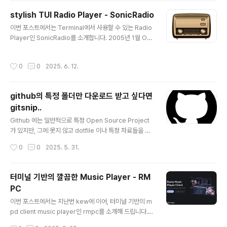
다. GPU 가속으로 속도도 만족스럽습니다. wezterm의
stylish TUI Radio Player - SonicRadio
내장 Multiplexing 기능을 지원한다는 점도 훌륭합니다.
글 내용
지금까지, 딱 하나 단점이라면 Shader기능을 지원하기는
이번 포스트에서는 Terminal에서 사용할 수 있는 Radio
하지만 OpenGL에서 버그가 있었다는 점 인데요., 기본적
Player인 SonicRadio를 소개합니다. 2005년 1월 Op
으로 Shader를 잘 제공하지만, Window 크기를 변경하
en 된 따끈따끈한 Open Source Project입니다. Linu
면 화면이 깨지는 버그가 있었는데,..
x, macOS, Windows를 모두 지원하며, 사용해 본 결과
작성시간
0
0
2025. 6. 12.
전 세계 Radio 방송을 들을 수 있습니다. 국내 방송도 SB
S, KBS, MBC, EBS, CBS 등 거의 대부분을 들을 수 있습
니다. 플레이어는 내부적으로 처리하지 않고, 외부 프로그
github의 특정 폴더만 다운로드 받고 싶다면
램을 이용하기 때문에, mpv, ffplay, vlc, mplayer 중에
gitsnip..
서 1개 이상 설치되어야 합니다. 어떤 플레이 backend를
글 내용
사용할지는 Setting에서 선택할 수 있습니다. 사용자가 직
Github 에는 일반적으로 특정 Open Source Project
접 빌드하려면, go build 명령을 사용하면 됩니다. ..
가 있지만, 그에 못지 않고 dotfile 이나 특정 자료들을 모
아 놓은 저장소도 꽤나 많이 있지요. 때로는 특정 저장소의
작성시간
0
0
2025. 5. 31.
전부는 아니고, 특정 폴더만 다운로드 받고 싶을 때가 있는
데 이럴 때 유용한 CLI 도구가 있습니다. gitsnip은 이러한
사용자의 요구에 딱 맞는 도구 입니다. 2025년 4월에 등
터미널 기반의 깔끔한 Music Player - RM
록된 따끈따끈한 신상이구요. windows, linux, macOS
PC
모두를 지원하며, releases 에서 최신 버전을 다운로드
글 내용
받아 사용할 수 있습니다. 사용법도 매우 간단해서, 예를 들
이번 포스트에서는 지난번 kew에 이어, 터미널 기반의 m
어 저장소의 주소가 https://github.com/dagimg-dot/
pd client music player인 rmpc를 소개해 드립니다. r
gitsnip?ref=terminaltrove 이고, 이 저장소의 as..
mpc는 Rusty Music Player Client 의 약자로 Rust로
작성시간