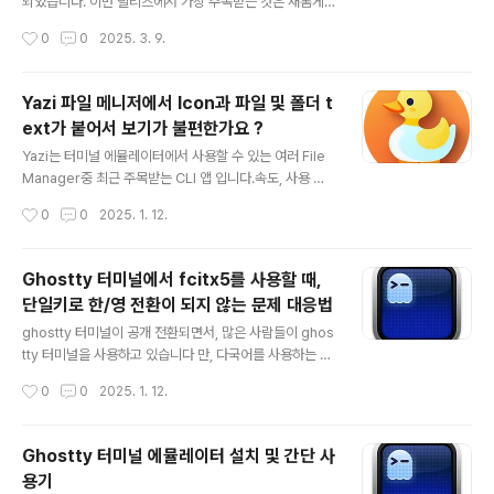
하지만, 시스템을 최적화하는 측면에서는 불필요한 서비스
되었습니다. 이번 릴리즈에서 가장 주목받는 것은 새롬게
를 정리하거나 할 때 가끔씩 관심을 갖는데.. 이럴 때 편의
추가된 text size protocol로, kitty terminal에서 다양
작성시간
0
0
2025. 3. 9.
성을 제공하는 TUI 도구 입니다. Rust로 작성된..
한 크기의 font를 표현하는 것이 가능해 졌다는 점 입니
다. 지금까지 일반적으로는 터미널은 동일한 크기의 char
acter grid 기반이기 때문에, 단일 텍스트 크기에서 폰트
Yazi 파일 메니저에서 Icon과 파일 및 폴더 t
의 굵기나 기울임 등으로 다양성을 표현해 왔습니다. 물론
ext가 붙어서 보기가 불편한가요 ?
예외적으로 CJK(중국어, 일본어, 한국어)등은 예외적으로
글 내용
두 개의 셀로 렌더링하는 수준이였죠. 하지만, 이번에 kitt
Yazi는 터미널 에뮬레이터에서 사용할 수 있는 여러 File
y에 추가된 새로운 프로토콜은 터미널에서 다른 크기의 텍
Manager중 최근 주목받는 CLI 앱 입니다.속도, 사용 편
스트를 표현할 수 있게 해 줍니다. 가시적으로 볼 수 있는
의성, Preview, Plugin을 통한 기능확장 및 Custom 등
작성시간
0
0
2025. 1. 12.
한 라인에 여러 크기의 폰트를 섞어 사용할..
모든 면에서 흠 잡을때 없이 만족스러운 File Manager
입니다 만, 딱 하나 흠이라면.. Nerd Font 아이콘 중 일부
가 File 및 Folder 명과 너무 가까이 붙어서 표시되는 불편
Ghostty 터미널에서 fcitx5를 사용할 때,
함이 있습니다.좀 더 확대를 해 보면,그렇죠.. 몇몇 Icon들
단일키로 한/영 전환이 되지 않는 문제 대응법
이 길어서 폴더 명과 붙어 있는 것들이 보입니다.결국, Tex
글 내용
t 기반이기 때문에 아이콘과 텍스트 사이에 이격을 늘리려
ghostty 터미널이 공개 전환되면서, 많은 사람들이 ghos
면 space 한 칸을 더 넣어줘야 합니다. 그러기 위헤서는
tty 터미널을 사용하고 있습니다 만, 다국어를 사용하는 사
source 코드를 변경해야 합니다. 해당 부분은 yazi/yazi
람들에게 한 가지 문제가 있습니다. 바로, 포스트 제목과 같
작성시간
0
0
2025. 1. 12.
-plugi..
이 fcitx5를 IME로 사용하는 Linux에서 single modife
r key 로 한/영 전환을 이용하는 사용자들이 여타 다른 ter
minal emulator에서 와는 달리 ghostty에서는 사용할
Ghostty 터미널 에뮬레이터 설치 및 간단 사
수 없다는 것 입니다. 본인의 경우 자판의 "왼쪽 Shift
용기
키"를 한/영 전환키로 사용합니다. kitty, wezterm, foot
글 내용