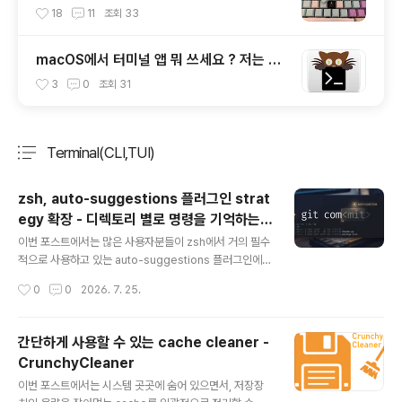
cap (OEM Profile fullset)
18
11
조회
33
macOS에서 터미널 앱 뭐 쓰세요 ? 저는 Kit
ty 씁니다.
3
0
조회
31
Terminal(CLI,TUI)
분류 전체보기
주요 글 목록
zsh, auto-suggestions 플러그인 strat
egy 확장 - 디렉토리 별로 명령을 기억하는
글 내용
방법
이번 포스트에서는 많은 사용자분들이 zsh에서 거의 필수
적으로 사용하고 있는 auto-suggestions 플러그인에
대한 기능 확장과 관련된 내용입니다. zsh-autosugges
작성시간
0
0
2026. 7. 25.
tions 은 사용자가 zsh 에서 직접 입력한 명령행을 기역하
고 있다가 첫 몇 글자를 키인 하면 가장 적합하다고 판별한
과거의 명령행을 제안하는 기능입니다. 덕분에 사용자는
간단하게 사용할 수 있는 cache cleaner -
매우 긴 명령을 일잃히 기억할 필요가 없이, 동일한 명령이
CrunchyCleaner
나 유사한 명령을 쉽고 빠르게 다시 사용할 수 있습니다.하
글 내용
지만, 한 가지 단점이 있는데 그것은 특정 디렉토리에 대한
이번 포스트에서는 시스템 곳곳에 숨어 있으면서, 저장장