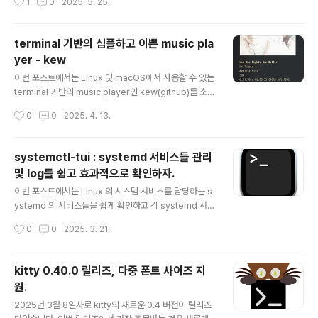
1
0
2025. 5. 25.
작성된 MPD TUI Client를 의미합니다. 당연히 mpd cli
ent 이므로 음악을 플레이 하기 위해서는 mpd daemon
이 실행되고 있어야 합니다. mpd는 대부분의 linux 배포
terminal 기반의 심플하고 이쁜 music pla
판의 기본 패키지 메니저에서 설치할 수 있습니다. 아래의
yer - kew
스샷은 foot 터미널에서 실행한 실행화면 스샷 입니다. 개
글 내용
발자의 github 설명에도 있듯이, ncmpcpp 와 ranger f
이번 포스트에서는 Linux 및 macOS에서 사용할 수 있는
ile manager에서 영감을 얻어 만든 인터페이스라고 합니
terminal 기반의 music player인 kew(github)를 소개
다. 음악 플레이어로써 표시해야할 항목들이 매우 구성지
합니다. 위의 스샷을 보면, 꽤 이쁘죠 ? cava 없이 자체적
작성시간
0
0
2025. 4. 13.
고 적절한..
인 spectrum visualizer 기능을 포함하고 있습니다. Al
bum Cover나 visual spectrum을 표시하기 때문에, g
raphic protocol을 지원하는 terminal이 필요한데요..
systemctl-tui : systemd 서비스들 관리
kitty image protocol 및 sixels 를 지원하기 때문에,
및 log를 쉽고 효과적으로 확인하자.
거의 모든 terminal에서 사용할 수 있습니다 만, sixel 기
글 내용
반에서는 앨범 커버의 해상도가 떨어지는 버그가 좀 있는
이번 포스트에서는 Linux 의 시스템 서비스를 담당하는 s
거 같습니다. sixels 만 지원하는 터미널의 경우 예를 들자
ystemd 의 서비스들을 쉽게 확인하고 각 systemd 서비
면 foot, chafa를 이용하여 앨..
스의 log를 확인할 수 있는 CLI 툴을인 systemctl-tui를
작성시간
0
0
2025. 3. 21.
소개 합니다. systemd는 기존의 전통적인 init 시스템을
대치하기 위해 등장한 것으로, Linux의 전통성을 중요시
여기는 사용자들 사이에서는 약간 부정적인 견해를 갖고
kitty 0.40.0 릴리즈, 다중 폰트 사이즈 지
있는 것도 사실이지만, 오늘날 대부분의 Linux 배포판이
원.
이를 지원하며 사용상의 편의성도 높은 편 입니다. 일반적
글 내용
으로는 systemd 서비스들을 다룰 일이 그리 많지 않기는
2025년 3월 8일자로 kitty의 새로운 0.4 버전이 릴리즈