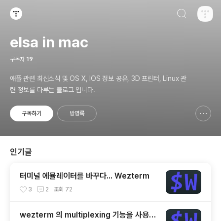
검색하기
티스토리
elsa in mac
구독자
19
애플 관련 최신소식 및 OS X, IOS 정보 공유, 3D 프린터, Linux 관
련 정보를 다루는 블로그 입니다.
구독하기
방명록
신고하기 레이어
열기
인기글
터미널 에뮬레이터를 바꾸다... Wezterm
3
2
조회
72
wezterm 의 multiplexing 기능을 사용해