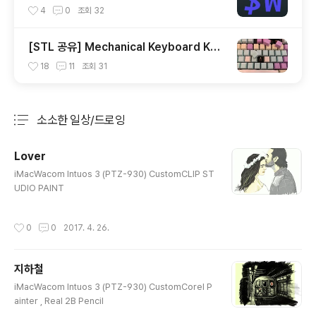
보자.
4
0
조회
32
[STL 공유] Mechanical Keyboard Key
cap (OEM Profile fullset)
18
11
조회
31
소소한 일상/드로잉
분류 전체보기
주요 글 목록
Lover
글 내용
iMacWacom Intuos 3 (PTZ-930) CustomCLIP ST
UDIO PAINT
작성시간
0
0
2017. 4. 26.
지하철
글 내용
iMacWacom Intuos 3 (PTZ-930) CustomCorel P
ainter , Real 2B Pencil