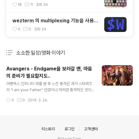
cap (OEM Profile fullset)
18
11
조회
36
wezterm 의 multiplexing 기능을 사용해
보자.
4
0
조회
34
소소한 일상/영화 이야기
분류 전체보기
주요 글 목록
Avangers - Endgame을 보러갈 땐, 마음
의 준비가 필요할지도..
글 내용
어벤져스 인피니티 워를 본 후 느낀 충격은 과거 스타워즈
의 "I am your Father" 만큼이나 저에겐 충격적인 것이
었습니다. 불사로 여겼었던 MARVEL 히어로들의 반이 사
작성시간
0
0
2019. 3. 26.
라지는 황망함이란.. 그리고 어느덧 시간이 흘러.. 인피니티
워 Part 2라고 할 수 있는 Endgame의 개봉을 앞두고 있
는데요.. 새로 올라온 소식에 의하면 상영시간이 자그마치
3시간하고도 2분이 될거라고 합니다. 인피티니 워가 2시
간 40분이였으니 22분 더 길어진것이기는 하지만... 3 ho
의안내
티스토리
로그인
고객센터
urs, 2 minutes.#AvengersEndgamehttps://t.co/3