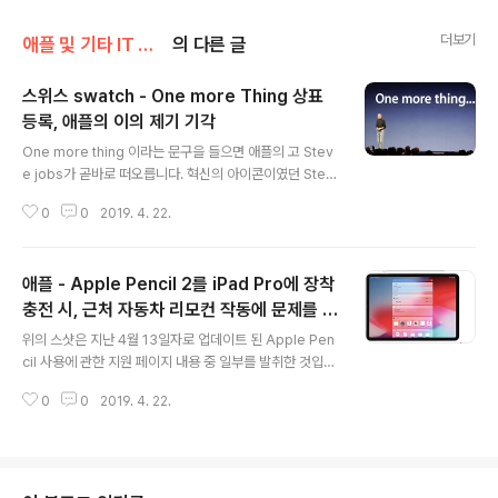
더보기
애플 및 기타 IT 소식/애플 관련 소식
의 다른 글
스위스 swatch - One more Thing 상표
등록, 애플의 이의 제기 기각
글 내용
One more thing 이라는 문구을 들으면 애플의 고 Stev
e jobs가 곧바로 떠오릅니다. 혁신의 아이콘이였던 Stev
e Jobs가 1998년 부터 2011년 기간 동안 신제품 발표
0
0
2019. 4. 22.
키노트에서 사용해 왔던 문구이죠... 늘 키노트를 보면서 이
문구가 언제 나오나를 두근거리는 가슴으로 기다리던 때가
기억이 납니다. 이 문구를 스위스의 시계 브랜드인 Swatc
애플 - Apple Pencil 2를 iPad Pro에 장착
h가 호주에서 2일 전에 상표등록에 성공했습니다. 상표 신
청 당시, 애플은 당연히 이에 대해 이의를 제기했지만, 이의
충전 시, 근처 자동차 리모컨 작동에 문제를 발
글 내용
가 기각되면서 Swatch의 상표로 등록이 된 것입니다. Sw
생시킬 수 있음을 경고
위의 스샷은 지난 4월 13일자로 업데이트 된 Apple Pen
atch 측에서는 Steve Jobs 의 그것에서 인용한 것이 아
cil 사용에 관한 지원 페이지 내용 중 일부를 발취한 것입니
니라, 드라마 시리즈인 형사 콜롬보의 "Just one more t
다. Apple Pencil 2는 iPad Pro의 우측면에 위치한 마
hing"에서 힌트를 얻은 것이라고 주..
0
0
2019. 4. 22.
그네틱 커넥터에 고정, 무선 충전을 시킬 수 있도록 설계되
어 있습니다. 헌데, iPad Pro를 통해 APple Pencile 2
를 충전할 때, 주변 가까이에 자동차 키리스 엔트리 장치(키
포브, 자동차 리모컨)가 위치한 경우, 신호 간섭이 발생, 자
동차 리모컨의 정상적으로 동작을 하지 못할 수도 있음을