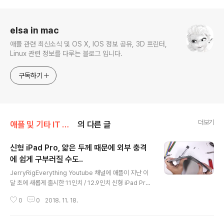
로그 정보
elsa in mac
애플 관련 최신소식 및 OS X, IOS 정보 공유, 3D 프린터,
Linux 관련 정보를 다루는 블로그 입니다.
구독하기
더보기
애플 및 기타 IT 소식/애플 관련 소식
의 다른 글
신형 iPad Pro, 얇은 두께 때문에 외부 충격
에 쉽게 구부러질 수도..
글 내용
JerryRigEverything Youtube 채널에 애플이 지난 이
달 초에 새롭게 출시한 11인치 / 12.9인치 신형 iPad Pro
의 내구성 시험 영상이 올라와 있습니다. 새 제품을 그자리
0
0
2018. 11. 18.
에서 개봉 후, 내구성 시험을 통해 10분도 안돼 망가뜨리는
것이 꽤 인상적이죠.. 사실 이런 Review가 꽤나 엉뚱해 보
일 수는 있지만, 해당 제품을 실제 구매해서 사용하고자 하