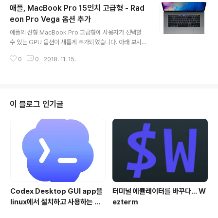
애플, MacBook Pro 15인치 고급형 - Rad
는 소비자 입장에서는 어느 정도 도움이 되기도 합니다. 아
무리 조심해서 사용한다 해도, 외부의 물리적 충격이나 사
eon Pro Vega 옵션 추가
글 내용
용자 부주의 등을 피할 수는 없기 때문인데요.. 역시 이번
애플의 신형 MacBook Pro 고급형에 사용자가 선택할
비디오 클립에서 가장 인상적인 것은 아주 큰 힘을 주지 않
수 있는 GPU 옵션이 새롭게 추가되었습니다. 아래 보시는
고도 매우 쉽게.. 신형 아이패드 프로를 구부려 뜨릴 수 있
바와 같이 Radeon Pro Vega 16/20 옵션이 추가된 것
다는 것 입니다. 해외에서는 이를 두고 Bendg..
0
0
2018. 11. 15.
을 확인할 수 있습니다. 미국이나 일본 공홈에서는 새로 추
가된 옵션을 곧바로 선택할 수 있지만 국내 공홈의 경우에
는 11월말에 출시예정이라는 꼬리표만 붙어 있고 아직은
선택할 수 없습니다. 원래 고급형 GPU는 Radeon pro 5
60X(4GB GDDR5)가 장착되어 있지만, 국내 공홈에서
이 블로그 인기글
도 11월 말에 새로운 옵션이 추가되면 선택의 폭이 더 넓어
지게 되었습니다. 물론 추가된 GPU 옵션을 선택할 경우
가격은 올라가겠죠.. Vega 16은 250달러(약 32만원), V
ega 20 옵션의 경우에는 350달러(약 44만원)가..
Codex Desktop GUI app을
터미널 에뮬레이터를 바꾸다... W
linux에서 설치하고 사용하는 방
ezterm
법