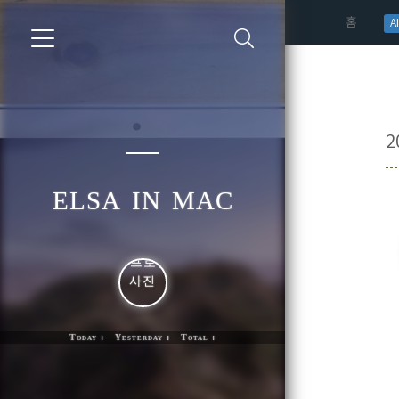
(curren
홈
AI
2
elsa in mac
Today : Yesterday : Total :