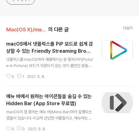
더보기
Mac(OS X)/macOS 앱
의 다른 글
macOS에서 넷플릭스를 PiP 모드로 쉽게 감
상할 수 있는 Friendly Streaming Brows
글 내용
er (AppStore 무료앱)
넷플릭스를 macOS에서 애용하시는 분 중에 PiP(Pictur
e in Picture) 모드가 지원되지 않는 것이 불만인 분들도
꽤 있으실 것이라 생각이 됩니다. 하지만, 찾아 보면 늘 해
0
1
2021. 5. 8.
답은 있게 마련이지요. 이번 포스트에서 소개해드리는 Fri
endly Streaming Broswer를 사용하시면, 넷플릭스 뿐
만 아니라 Streaming을 지원하는 다양한 서비스들을 Pi
메뉴 바에서 원하는 아이콘들을 숨길 수 있는
P모드로 즐기실 수 있습니다. 물론 Mac에 저장된 동영상
파일도 PiP 모드로 플레이 할 수 있습니다. 위의 스샷은 yo
Hidden Bar (App Store 무료앱)
글 내용
utube 서비스 스샷입니다. 넷플릭스등은 컨텐츠 보호를
macOS의 앱 중에는 메뉴 바(Menu Bar)에서 실행되는
위해 캡쳐시 영상화면이 캡처되지 않죠.. TT. 위의 창에서
앱들이 있습니다. 비교적 간단한 어플들이고, 메뉴바는 앱
상단 오른쪽 끝에 보시면 PiP 모드 전환 버튼이 있는 것을
윈도우의 간섭없이 항상 표시되는 영역이기 때문에, 앱 접
확인하실 수 있습니다. 이 버튼을 이용..
0
0
2021. 5. 8.
근성이 좋은 장점이 있지요. 하지만, 메뉴바 인터페이스를
지원하는 앱들을 많이 설치되면, 메뉴바의 왼쭉에 위치하