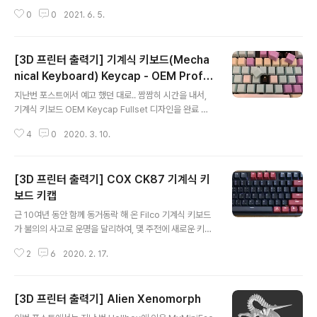
는 하지만, Magic Mouse의 충전 단자는 바닥에 있기 때
0
0
2021. 6. 5.
문에, 충전을 하려면 부득이 하게 엎어놓고 충전 케이블을
연결해야 합니다. 모양이 좀 빠지죠... 불편하기도 하고.. >
[3D 프린터 출력기] 기계식 키보드(Mecha
nical Keyboard) Keycap - OEM Profil
글 내용
e 풀세트
지난번 포스트에서 예고 했던 대로.. 짬짬히 시간을 내서,
기계식 키보드 OEM Keycap Fullset 디자인을 완료 되
었습니다. 애초에, 이미 공개된 3D 모델이 있을 거라 예상
4
0
2020. 3. 10.
을 하고 찾아 봤는데.. Fullset은 찾기가 쉽지 않더군요.. 있
어도 출력 용이성도 떨어지고... 그래서 직접 디자인을 하기
로 했던 거죠... 상용 키캡 한벌에 큰 비용이 드는 것도 아니
[3D 프린터 출력기] COX CK87 기계식 키
고, 굳이 키캡을 출력해서 쓸 일이 뭐 있겠나 싶지만.. 혹시
또 필요하신 분들이 있을 수 있겠죠. 3D 프린터를 이용해
보드 키캡
글 내용
서 커스텀 키보드 만드실 계획이 있으신 분들에게도 유용
근 10여년 동안 함께 동거동락 해 온 Filco 기계식 키보드
할 것 같기도 하고... 기계식 키보드 덕후는 아니지만, 이왕
가 불의의 사고로 운명을 달리하여, 몇 주전에 새로운 키보
디자인 할 거, 나름 족보있는 키캡을 디자인하고자 Dimen
드를 영입했습니다. 최근 가성비 갑으로 평가받고 있는 C
sion 정보를 찾아 봤는데.. 의외로 정확한..
2
6
2020. 2. 17.
OX의 CK87 키보드.... 4만 9천 9백원... 와.. 사용하던 Fil
co 키보드가 Cherry MX 갈축이라, COX 키보드도 그냥
갈축으로 구매를 해 봤습니다. 보통은 황색을 많이 구매들
[3D 프린터 출력기] Alien Xenomorph
하시더라구요. 이 녀석은 GATERON 스위치를 쓰기 때문
글 내용
에 Cherry MX 스위치와는 키감이 다를 것이란 생각은 들