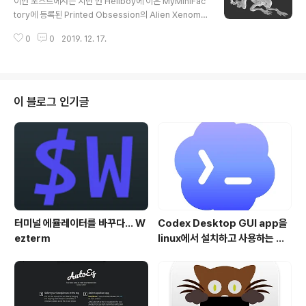
이번 포스트에서는 지난 번 Hellboy에 이은 MyMiniFac
었었는데, 예상보다는 꽤 괜찮은 키감이네요.. 왜 이 녀석이
tory에 등록된 Printed Obsession의 Alien Xenomo
가성비 갑이라고 하는지 알 것 같습니다. 꽤 오랜기간 Blac
rph 피큐어 출력기 입니다. Hellboy 피규어를 제작한 동
k 키보드를 사용해 온 터라, 이번엔 Two-Tone을 선택했
0
0
2019. 12. 17.
일한 분의 작품이죠.. 아래 기술한 내용들은 제 나름데로의
습니다. COX CK87 투톤은 위에 보..
Know-How 일뿐, Best Practice(모범 사례)는 아닙니
다. 단지 필요에 따라 맘에 드시는 부분만 선택적으로 참고
하시면 될 것 같습니다. 파트 구성 이 모델은 Full Figure
는 물론, FDM 프린터에서 출력의 용이성을 위해 각각 파
이 블로그 인기글
트별로 분리한 모델들을 함께 제공하고 있습니다. 출력물
의 크기는 Full Figure 기준으로 250 mm (길이) x 60
mm (폭) x 120 mm (높이) 크기로 큰 편에 속합니다. 0.1
mm L..
터미널 에뮬레이터를 바꾸다... W
Codex Desktop GUI app을
ezterm
linux에서 설치하고 사용하는 방
법