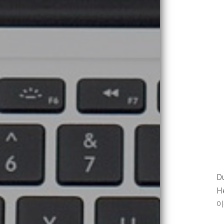
D
H
이