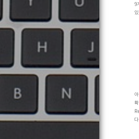
9
있
아
확
R
다