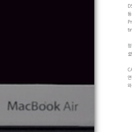
D
등
P
t
정
있
C
연
와