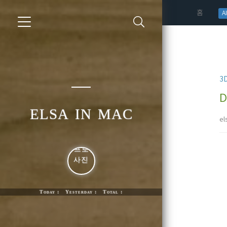
(curren
홈
AI
3
D
elsa in mac
el
Today : Yesterday : Total :