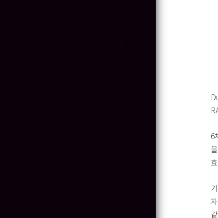
D
R
6
을
효
기
자
같