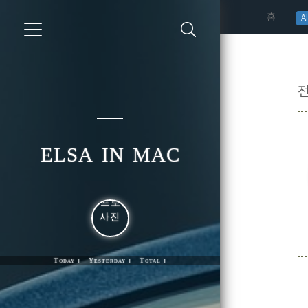
(curren
홈
AI
elsa in mac
Today : Yesterday : Total :