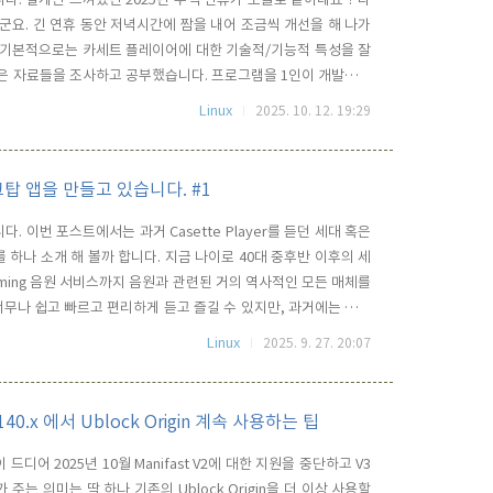
군요. 긴 연휴 동안 저녁시간에 짬을 내어 조금씩 개선을 해 나가
보니, 기본적으로는 카세트 플레이어에 대한 기술적/기능적 특성을 잘
많은 자료들을 조사하고 공부했습니다. 프로그램을 1인이 개발하는
진행단계와 절차가 다르겠지만, 일반적으로는 프로젝트이 목표와
Linux
2025. 10. 12. 19:29
다음 UI 다지인을 스케치합니다. 여기에 사용자의 사용경험을 정립
스크탑 앱을 만들고 있습니다. #1
다. 이번 포스트에서는 과거 Casette Player를 듣던 세대 혹은
 하나 소개 해 볼까 합니다. 지금 나이로 40대 중후반 이후의 세
reaming 음원 서비스까지 음원과 관련된 거의 역사적인 모든 매체를
너무나 쉽고 빠르고 편리하게 듣고 즐길 수 있지만, 과거에는 쉽지
 음악이 맘에 들면 또 그 음반이 정발 되기를 기다려야 했고, 그나
Linux
2025. 9. 27. 20:07
 반대로 해적판 음원을 구입해야 했습니다. ..
140.x 에서 Ublock Origin 계속 사용하는 팁
드디어 2025년 10월 Manifast V2에 대한 지원을 중단하고 V3
는 의미는 딱 하나 기존의 Ublock Origin을 더 이상 사용할