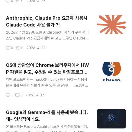
0
0
2026. 4. 25.
ra 43이..
를 사용하지 않고 계신 분들도 있을 것이고, 내 일상의 어떤
부분에서 어떤 것을 사용할지 여전히 고민하고 있는 분들
도 있을 것이라 생각됩니다. 분명한 것은 Internet, smart
Anthrophic, Claude Pro 요금제 사용시
-phone이 그러했듯이 시대는 변화하고 있고, 우리는 적
Claude Code 사용 불가 ?!
응을 해야 합니다. ^^현재 터미널 환경에서 사용할 수 있는
글 내용
대표적인 AI 코딩 어시스턴트로는 Google의 Gemini-C
2026년 4월 22일. 오늘 Anthropic이 자사의 구독 서비
LI, Anthropic의 Claude Code, 그리고 OpenAI의 Co
스인 Claude Pro 요금제에서 AI 코딩 도구인 Claude C
dex-CLI가 있습니다. 필자는 이 서비스들을 Gemini-CL
ode의 액세스 권한을 제거한 사실이 알려지면서 난리가
작성시간
0
0
2026. 4. 22.
I > Claude Cod..
났었습니다. Reddit 등 인터넷 정보공유 공간에서 이 문제
가 이슈화 되면서 수많은 Claude 구독 사용자들의 공분을
샀고, 지금은 다시 Pro 요금제에서 Cluade Code를 사
OS에 상관없이 Chrome 브라우저에서 HW
용할 수 있는 것으로 수정되었지만, 의구심은 가시지 않은
P 파일을 읽고, 수정할 수 있는 확장프로그램
상태입니다. AI 서비스를 제공하는 기업 입장에서는 시스
글 내용
- rhwp
템 유지 비용이 여전히 계속되고 있는 관세 비용과 전쟁으
이번 포스트에서는 macOS나 Linux를 사용하는 사용자
로 촉발된 에너지 및 반도체 가격의 폭등 같은 환경의 변화
분들에게 유용한 정보가 될 수 있을 것 같습니다. 요즘에도
로 인한 유지 및 서비스 제공과 관련된 비용이 점점 더 가중
HWP 를 사용하는 분들이 많은지는 모르겠으나 가끔 정
작성시간
1
0
2026. 4. 17.
되어 가고 있기 때문에, 20달러 수준의 구독료로는 ..
부/공공기관에서 배포하는 전자문서 파일들 중에는 아직도
HWP로 배포하는 경우가 많이 있습니다. 혹은 과거에 Win
dows를 사용하다가 macOS나 Linux로 OS를 변경하신
Google의 Gemma-4 를 사용해 봤습니다.
분들 가운데, 과거에 작성했던 HWP 문서를 열어 볼 일이
꽤~ 인상적이네요.
있을 수도 있겠죠. 이런 분들께 유용한 Chrome Extensi
글 내용
on 인 rhwp(chrome 웹 스토어)를 추천 합니다. 이 ext
본 포스트는 Fedora Asahi Linux에서 작성되었습니다.