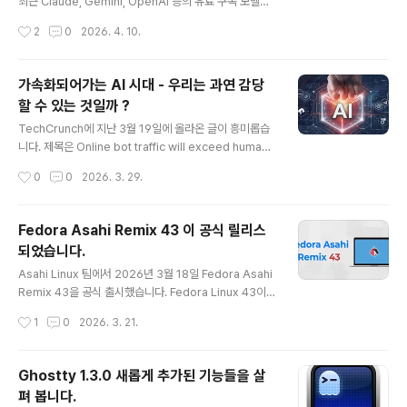
ention은 단순히 HWP 문서를 열어보는 뷰어가 아니라,
최근 Claude, Gemini, OpenAI 등의 유료 구독 모델에
문서를 편집할 수 있는 에디터 기능을 모두 사용할 수 있습
서 잇따라 서비스 품질과 토큰 사용량 부족이라는 잡음이
작성시간
2
0
2026. 4. 10.
니다. 인터넷에서 HWP 문서 링크를 클릭하면, 위와..
나오면서 사용자들의 불만도 예전과 달리 높아지고 있습니
다. 궁극적으로 AI를 사용하는 사용자 측면에서 보면, 구독
서비스보다는 자신의 개인용 컴퓨터에서 AI를 마음껏 사용
가속화되어가는 AI 시대 - 우리는 과연 감당
하는 것을 가장 이상적으로 생각할 것입니다. 하지만 최근
할 수 있는 것일까 ?
RAM을 포함하여 전반적으로 컴퓨터 부품 가격이 폭등하
글 내용
면서 개인용 AI 머신을 구축하는 것이 아직은 경제적 경쟁
TechCrunch에 지난 3월 19일에 올라온 글이 흥미롭습
력을 갖추지 못하는 상황입니다. 그래서 아마도 대부분은
니다. 제목은 Online bot traffic will exceed human t
AI 구독을 주로 사용하고 있을 것입니다. 성능 좋은 시스템
raffic by 2027, Cloudflare CEO says 입니다.지난주
작성시간
0
0
2026. 3. 29.
을 수백만원 주고 구측하는 데 들어가는 비용과 연간 구독
오스틴에서 열린 SXSW 콘퍼런스에서 가진 인터뷰에서
료를 비교 ..
그는 인공지능의 성장 속도를 고려할 때, 2027년에는 AI
Bot 트래픽이 온라인상의 인간 트래픽을 넘어설 것이라고
Fedora Asahi Remix 43 이 공식 릴리스
예측하고 있습니다.모든 홈페이지, 기업 및 검색 포털은 광
되었습니다.
고로 점철되어 있고, 이는 해당 사이트를 방문하는 사용자,
글 내용
즉 인간을 대상으로 준비된 것입니다. 적어도 과거의 환경
Asahi Linux 팀에서 2026년 3월 18일 Fedora Asahi
은 누구나 알고 있듯이 그래 왔습니다. 하지만 AI가 발달하
Remix 43을 공식 출시했습니다. Fedora Linux 43이
면서 사용자들은 점점 직접 검색하거나 기존에 방문하던
공식으로 릴리스 된 것은 2025년 10월이니 대략 5개월
작성시간
1
0
2026. 3. 21.
사이트를 직접 방문할 필요가 없어..
정도 지연된 셈입니다.이번 43 버전에서는 Mac Pro, M2
Pro/Max, MacBook의 내장 마이크와 MacBook Pro
14/16 모델 내장 디스플레이에 대한 120Hz 주사율 지원
Ghostty 1.3.0 새롭게 추가된 기능들을 살
이 추가되었으며, KDE Plasma 4.6과 GNOME 49를 제
펴 봅니다.
공합니다.M1/M2 Mac에 Fedora Asahi Remix 43을
글 내용