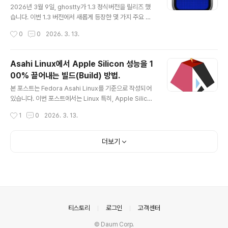
처음 설치하려면 Mac에서 터미널을 열고, 아래 명령을 실
2026년 3월 9일, ghostty가 1.3 정식버전을 릴리즈 했
행하면 되는데, macOS 14.2(Sonoma) 이상이 설치된
습니다. 이번 1.3 버전에서 새롭게 등장한 몇 가지 주요 기
mac이 필요합니다. curl https://fedora-..
능들이 있습니다. scrollback search(스크롤백 검색), n
작성시간
0
0
2026. 3. 13.
ative scrollbar, 쉘 프롬프트 클릭을 통한 커서 이동, 명
령어 종료 알림, 키 테이블 및 체인 바인딩, 서식 유지 복사
기능 등입니다. 쉘 프롬프트 클릭, 커서 이동">쉘 프롬프트
Asahi Linux에서 Apple Silicon 성능을 1
클릭, 커서 이동우선, 사용환경으로 대부분의 사용자들이
00% 끌어내는 빌드(Build) 방법.
많이 사용하는 zsh 환경을 기준으로 설명을 해 봅니다. 이
글 내용
기능을 사용하기 위해서는 ghostty shell integration
본 포스트는 Fedora Asahi Linux를 기준으로 작성되어
기능이 활성화 되어 있어야 합니다. ghostty의 설정파일
있습니다. 이번 포스트에서는 Linux 특히, Apple Silicon
인 config 파일을 열고, 아래와 같이 shell integratio..
M1, M2 Mac에서 bare metal로 돌릴 수 있는 Fedora
작성시간
1
0
2026. 3. 13.
Asahi Linux에서 사용자가 직접 GUI, CLI, TUI 앱들의
소스 코드를 다운로드받아 빌드할 때 고려해야 할 최적화
와 관련된 내용을 살펴봅니다.Apple Silicon은 Arm pr
더보기
ocessor ">Apple Silicon은 Arm processorApple
Silicon SoC는 ARM 아키텍처를 기반으로 설계되어 있
습니다. 좀 더 정확히 표현하자면, Arm으로부터 ARM 명
령어 세트(ISA, Instruction Set Architecture)에 대한
라이선스를 얻고, 그 위에 애플..
의안내
티스토리
로그인
고객센터
© Daum Corp.