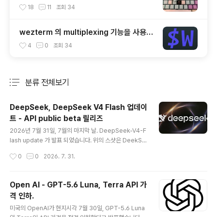
cap (OEM Profile fullset)
18
11
조회
34
wezterm 의 multiplexing 기능을 사용해
보자.
4
0
조회
34
분류 전체보기
주요 글 목록
DeepSeek, DeepSeek V4 Flash 업데이
트 - API public beta 릴리즈
글 내용
2026년 7월 31일, 7월의 마지막 날. DeepSeek-V4-F
lash update 가 발표 되었습니다. 위의 스샷은 DeekSe
ek API Docs에 올라온 내용입니다. 이번 새롭게 업데이
작성시간
0
0
2026. 7. 31.
트된 DeekSeek-V4-Flash 업데이트에 대한 각종 Ben
chmark 지표가 명시되어 있습니다. 비 전문가적인 입장
에서 각 수치가 어떤 의미인지는 잘 모르겠습니다. 분명한
Open AI - GPT-5.6 Luna, Terra API 가
것은 현재 DeekSeek-V4-Pro-Preview 버전보다 훨
격 인하.
씬 더 높은 점수라는 점입니다.개인적으로는 각 AI 기업에
글 내용
서 내놓는 이런 benchmark 수치에는 별 의미를 부여하
미국의 OpenAI가 현지시각 7월 30일, GPT-5.6 Luna