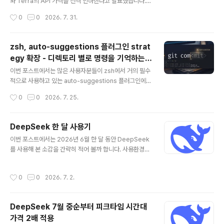
지는 않습니다. 결국 실사용에서 사용자들이 얼마나 체감
와 Terra의 API 가격을 전격 인하한다고 발표했습니다. L
할 수 있는지가 더 현실적이기 때문입니다. 다음으로 위의
una는 80%, Terra는 20% 인하입니다.관심 있으신 분
작성시간
0
0
2026. 7. 31.
스샷과 같이 flash 모델에서는 effort..
들은 다들 짐작하고 계시겠지만, 최근 중국의 Kimi K3가
발표되면서 B2B 시장보다는 전반적인 AI 서비스 시장을
겨냥하고 있는 OpenAI가 경쟁 심화에 따른 심각한 위기
zsh, auto-suggestions 플러그인 strat
의식을 촉발하게 되었습니다. 아마 이를 의식하고 내린 결
egy 확장 - 디렉토리 별로 명령을 기억하는
정이 아닌가 싶습니다.Luna는 1백만 토큰 사용 기준으로
글 내용
방법
0.2달러, input cached hit 기준으로 0.02달러, 그리고
이번 포스트에서는 많은 사용자분들이 zsh에서 거의 필수
출력은 백만 토큰당 1.2달러입니다. 정말 파격적인 가격 인
적으로 사용하고 있는 auto-suggestions 플러그인에
하입니다. 종합적인 가격 테이블은 아래와 같습니다. Dee
대한 기능 확장과 관련된 내용입니다. zsh-autosugges
작성시간
0
0
2026. 7. 25.
pSeek V4 flash와 비교하면 여전..
tions 은 사용자가 zsh 에서 직접 입력한 명령행을 기역하
고 있다가 첫 몇 글자를 키인 하면 가장 적합하다고 판별한
과거의 명령행을 제안하는 기능입니다. 덕분에 사용자는
DeepSeek 한 달 사용기
매우 긴 명령을 일잃히 기억할 필요가 없이, 동일한 명령이
글 내용
이번 포스트에서는 2026년 6월 한 달 동안 DeepSeek
나 유사한 명령을 쉽고 빠르게 다시 사용할 수 있습니다.하
를 사용해 본 소감을 간략히 적어 볼까 합니다. 사용환경은
지만, 한 가지 단점이 있는데 그것은 특정 디렉토리에 대한
Asahi Linux(Fedora) 이고, 주로 VideCoding과 예전
변별력이 없다는 것입니다.예를 들어, A라는 디렉터리와 B
프로젝트들에 대한 refactoring, 최적화/버그수정 및 새
라는 디렉터리에서 각각 빌드를 하고, 생성된 바이너리를
작성시간
0
0
2026. 7. 2.
로운 기능 추가등에 사용을 했습니다. Gemini -> Claud
~/.local/bin/ 으로 복사를 한다고 가정을 해 봅니다. 과거
e -> Gpt를 각각 1달간 정기 구독을 했었고, 현재는 Dee
에..
pSeek를 사용하고 있습니다. 우선 토큰 사용량을 한번 보
DeepSeek 7월 중순부터 피크타임 시간대
겠습니다. 정확히 30일은 아닙니다. 6월 6일부터 사용을
가격 2배 적용
했으니까. 6월 한 달간 24일을 사용한 것인데요. DeepS
글 내용