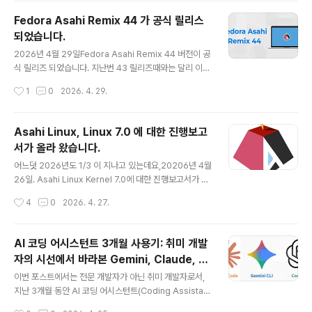
을 살펴보면, m1n1의 pmgr 코드가 M4 Pro/Max, A18
Fedora Asahi Remix 44 가 공식 릴리스
Pro(Macbook Neo Soc), 그리고 M5 계열에서 쓰이는
되었습니다.
장치 트리 형식에 맞게 주소 계산 방식을 확장했다는 것으
글 내용
로 M4 Pro 환경에서 실제 동작이 확인되었다는 점이 특히
2026년 4월 29일Fedora Asahi Remix 44 버전이 공
눈에 띕니다.우선, 이 PR의 의미를 제대로 이해..
식 릴리즈 되었습니다. 지난번 43 릴리즈때와는 달리 이번
44는 매우 빠르게 나왔습니다. 그만큼 그동안의 노력이 빛
작성시간
1
0
2026. 4. 29.
을 발하는 것 같습니다. ^^kernel 은 0.19.13-400 이며,
fc43에서 fc44로만 변경됩니다. 업그레이드 절차는 공식
적인 절차에서 차이가 없기 때문에, 잘 모르시는 사용자 분
Asahi Linux, Linux 7.0 에 대한 진행보고
이시라면, 지난 포스트를 참조하시기 바랍니다. sudo dnf
서가 올라 왔습니다.
system-upgrade download --releasever=44rel
글 내용
easever 를 44로 하면 된다는 점만 주의하면 됩니다. 보
어느덧 2026년도 1/3 이 지나고 있는데요,20206년 4월
통 Major version 업그레이드 시에는 사용자의 환경에
26일. Asahi Linux Kernel 7.0에 대한 진행보고서가 공
따라 다양한 문제가 발생할 수 있습니다. 우선은 44로 업
식 블로그에 등록되었습니다. 진행보고서는 현재 릴리즈된
작성시간
4
0
2026. 4. 27.
그레이드하기 전에..
kernel 에 대한 것이 아니며, kernel 7.0 에 어떠한 것들
이 추가되거나 검토되고 있는지에 대한 보고서 입니다. 따
라서 보고서에서 논의되는 내용들은 진행과정에서 실제 적
AI 코딩 어시스턴트 3개월 사용기: 취미 개발
용이 더 늦쳐 질 수도 있다는 점을 고려해야 합니다. Asahi
자의 시선에서 바라본 Gemini, Claude, C
Linux는 Fedora Linux를 기반으로 하고 있고, Fedora
글 내용
odex 비교
Linux는 매 6개월의 주기로 Major Update 버전을 릴리
이번 포스트에서는 전문 개발자가 아닌 취미 개발자로서,
즈 합니다. 보통 4월과 10월(넷째 주 화요일)에 릴리즈 되
지난 3개월 동안 AI 코딩 어시스턴트(Coding Assistan
며, 13개월 동안 해당 버전을 지원합니다. 예를 들어 Fedo
t)를 활용하며 느낀 점을 정리해 보고자 합니다. 여전히 AI
작성시간