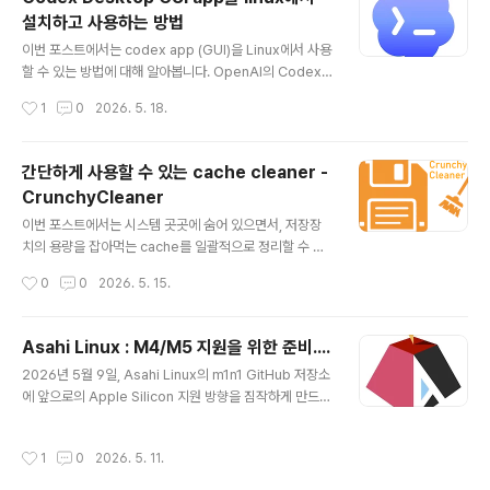
한 작업입니다. 아주 드물게 사용하는 것이다 보니, 대부분
설치하고 사용하는 방법
은 음원 관련 app을 설치하여 사용하는 일은 없습니다. Li
글 내용
nux에서는 가장 대포적인 음원편집 도구로 Audacity 가
이번 포스트에서는 codex app (GUI)을 Linux에서 사용
있지만, 설치도 번거롭고 무겁기도 하죠. 의존성도 높은 편
할 수 있는 방법에 대해 알아봅니다. OpenAI의 Codex
이서 Audacity보다 의존성 패키지를 더 많이 설치해야 할
Desktop GUI 앱은 현재 macOS와 windows를 공식
작성시간
1
0
2026. 5. 18.
수도 있습니다. 이번 포스트에서 소개하는 AudioMass는
적으로 지원하고 있으며, 아직 Linux는 지원하지 않고 있
설치..
습니다. macOS용으로 가장 먼저 론칭했으며, 26년 3월
부터 WIndows도 정식 지원하기 시작했습니다 만, Linux
간단하게 사용할 수 있는 cache cleaner -
는 아직 지원을 하지 않고 있기 때문에 Linux에서는 Cod
CrunchyCleaner
ex CLI 및 IDE 확장(VS Code, Cursor..)을 통해 기능을
글 내용
활용할 수 있을 뿐입니다. 이번 포스트에서 소개하는 cod
이번 포스트에서는 시스템 곳곳에 숨어 있으면서, 저장장
ex-desktop-linux github 프로젝트는 macOS의 공식
치의 용량을 잡아먹는 cache를 일괄적으로 정리할 수 있
패키지(.dmg) 파일을 이용하여 Linux에서 사용할 수 있
는 TUI 도구인 crunchy cleaner를 소개합니다. 대부분
작성시간
0
0
2026. 5. 15.
도록 pa..
의 운영체제에서 동작하는 app 들은 동일한 환경과 작업
을 더 빠르게 처리하기 위해 데이터를 임시 저장 공간에 복
사해 둡니다. 이를 cache라고 부릅니다. cache는 `숨기
Asahi Linux : M4/M5 지원을 위한 준비....
다` 는 의미의 프랑스어인 Cacher(카세)에서 유래한 말
글 내용
2026년 5월 9일, Asahi Linux의 m1n1 GitHub 저장소
로, 사냥꾼이나 탐험가들이 나중에 사용하기 위해 식량이
에 앞으로의 Apple Silicon 지원 방향을 짐작하게 만드는
나 물자를 특정 장소에 숨겨두는 행위나 그 장소를 의미합
흥미로운 PR 하나가 올라왔습니다. 제목은 `pmgr: supp
니다. IT 용어로 등장한 것은 1967년 IBM의 시스템 엔지
ort M4 Pro/Max / A18 Pro / M5`입니다. 제목에서 알
니어였던 깁슨(D.H. Gibson)이 컴퓨터의 메인 메모리보
작성시간
1
0
2026. 5. 11.
수 있듯, 이 PR은 Apple Silicon의 새로운 세대에 맞춰
다 훨씬 빠르지만, 용량은 매우 작은 임시 저장소를 지칭하
m1n1 내부의 pmgr 처리 방식을 손보는 작업입니다. 내용
는 데서 ..