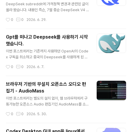
eek V4 Pro는 딱 2일을 사용했고, 대부분은 V4 Flash
DeepSeek subreddit에 가격정책 변경과 관련된 글이
를 사용했습니다. 요청건수는 총 28,880건, 사용한 토큰
올라 왔습니다. 내용인 즉슨, 7월 중순 DeepSeek V4 정
은 대략 30억 토큰입..
식버전 출시와 함께, 피크 타임 요금제를 도입한다는 내용
작성시간
0
0
2026. 6. 29.
입니다. 피크타임은 베이징 시간을 기준으로 09:00 ~ 12:
00 와 14:00 ~ 18:00 으로 일반 회사를 기준으로 보면
일과 시간대에 적용하는 것 같습니다. 현재 모델(V4 Pro,
Gpt를 떠나고 Deepseek를 사용하기 시작
V4 Flash)별 공식 가격 대비 피크 타임 시간대의 비용을 2
했습니다.
배로 적용하겠다는 내용 입니다. 베이징은 한국시간보다 1
글 내용
시간 느리므로, 국내 시간 기준으로 하면, 10:00 ~ 13:0
이번 포스트에서는 기존까지 사용하던 OpenAI의 Code
0,. 15:00 ~ 19:00 가 대상 시간대가 됩니다. 현재, Dee
x 구독을 취소하고 중국의 Deepseek를 사용하게 된 이
pSeek V4 Pro 의 가격 및 peak time 가격은 아래와 같
유를 적어 봅니다.불과 5주 전쯤., 취미 개발자의 시선에서
작성시간
0
0
2026. 6. 7.
아 집니..
바라본 Gemini, Claude, Codex 비교라는 글을 통해,
Gemini -> Claude -> Codex로 사용을 바꾼 이유를
포스팅했었습니다. Codex가 최종 종착지라고 생각했지
브라우저 기반의 무설치 오픈소스 오디오 편
만, 혹시 = 역시 라고 어제 Codex를 버리고 DeepSeek
집기 - AudioMass
로 또다시 AI 모델을 변경하게 되었습니다.참고로 필자는
글 내용
Coding 에서만 AI를 사용하고 있고, 주로 터미널 기반의
이번 포스트에서는 별도의 설치 없이, 웹 브라우저에서 구
CLI, TUI , Linux Kernel Driver, Wayland Composit
동가능한 오픈소스 Audio 편집기인 AudioMass를 소개
or 개발을 하고 있습니다. 그리고 취미 개발자입니다. 상업
합니다.음악관련된 일을 하거나 관련된 전문적인 작업을
작성시간
0
0
2026. 5. 30.
적인 일에 AI를..
하는 분들이라면 이미 매우 강력한 전문 Pro Tool을 사용
하고 있을 것입니다. 반면 대부분의 일반인들은 음원 파일
을 편집한다는 것 자체가 아주 가끔 어쩌다 한번 정도 필요
Codex Desktop GUI app을 linux에서