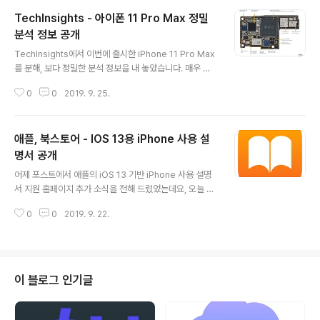
TechInsights - 아이폰 11 Pro Max 정밀
분석 정보 공개
글 내용
TechInsights에서 이번에 출시한 iPhone 11 Pro Max
를 분해, 보다 정밀한 분석 정보을 내 놓았습니다. 매우 기
술적인 분석정보이기 때문에, 사실 저를 비롯하여 일반 유
0
0
2019. 9. 25.
저들 입장에서는 확인을 해도 특별한 감은 오지 않습니다.
^^ 하지만, 특별히 관심이 가는 몇 가지 정보를 정리하면 다
음과 같습니다. TechInsights의 분석에 의하면 이번 A1
애플, 북스토어 - IOS 13용 iPhone 사용 설
3 SoC는 삼성의 K3UH5H50AM-SGCL 4GB LPDD
R4X SDRAM을 내부적으로 PoP(Package on Packa
명서 공개
글 내용
ge) 한 것이라고 합니다. 4GB RAM 이 맞는 것 같습니다.
어제 포스트에서 애플의 iOS 13 기반 iPhone 사용 설명
USI 라고 마킹된 Package 안에 애플의 U1 칩이 들어 있
서 지원 홈페이지 추가 소식을 전해 드렸었는데요, 오늘 동
을 것으로 추정하고 있으며, 현재까지 알려진 바에 의하면
일한 내용으로 애플 북스토어에 epub(electronic publi
UWB(Ultra Wide ..
0
0
2019. 9. 22.
cation, 전자책) 로도 공개를 했습니다. 아이폰에서 위의
링크로 접속하셔도 되고, 직접 도서 앱을 열고, 하단이 "북
스토어" 로 들어가시면, 쉽게 찾을 수 있습니다. 기본 폰트
사이즈 기준, 977페이지의 방대한 양으로 iOS 13을 기준
으로 설명된 iPhone 사용 설명서 입니다. 웹브라우져나 P
이 블로그 인기글
DF 보다 책장 넘김 효과가 좋고, 목차 및 검색이 편리한 e
pub를 선호하시는 분들께 추천 드립니다. 관련 글 목록) 2
019/09/21 - 애플, 유용한 정보로 가득한 iOS 13 및 아