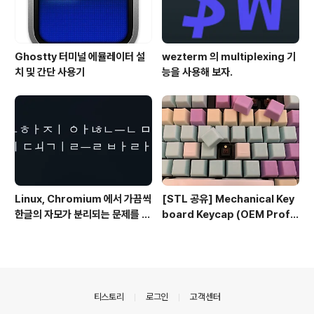
Ghostty 터미널 에뮬레이터 설
wezterm 의 multiplexing 기
치 및 간단 사용기
능을 사용해 보자.
Linux, Chromium 에서 가끔씩
[STL 공유] Mechanical Key
한글의 자모가 분리되는 문제를 해
board Keycap (OEM Profil
결하는 방법
e fullset)
의안내
티스토리
로그인
고객센터