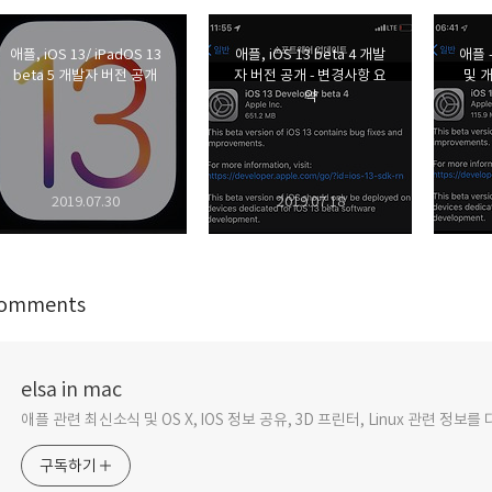
애플, iOS 13/ iPadOS 13
애플, iOS 13 beta 4 개발
애플 -
beta 5 개발자 버전 공개
자 버전 공개 - 변경사항 요
및 개
약
2019.07.30
2019.07.18
omments
elsa in mac
애플 관련 최신소식 및 OS X, IOS 정보 공유, 3D 프린터, Linux 관련 정보
구독하기