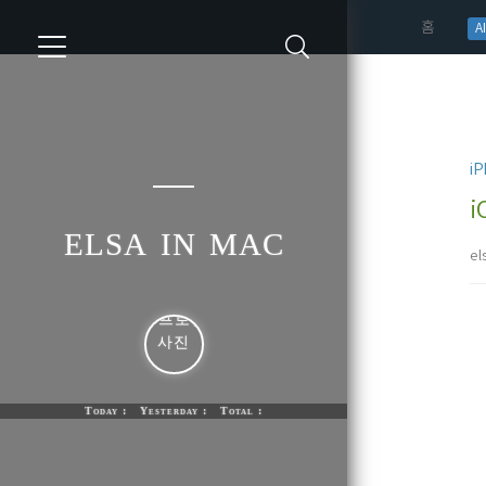
(curren
홈
AI
iP
i
elsa in mac
el
Today : Yesterday : Total :