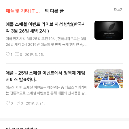
더보기
애플 및 기타 IT 소식/애플 관련 소식
의 다른 글
애플 스페셜 이벤트 라이브 시청 방법(한국시
각 3월 26일 새벽 2시 )
글 내용
미국 현지시각 3월 25일 오전 10시, 한국시각으로는 3월
26일 새벽 2시 2019년 애플의 첫 번째 공개 행사인 App
le Special Event가 쿠퍼티노에 위치한 Steve Jobs T
1
0
2019. 3. 25.
heater에서 개최 됩니다. 라이브 스트리밍을 볼 수 있는
방법은 다음과 같습니다. - Mac 및 IOS기기 - Safari 웹
브라우저를 이용, 애플 공홈 페이지 - Mac - Unofficial
애플 - 25일 스폐셜 이벤트에서 정액제 게임
Apple Events app for macOS(무료 Githib)앱 설치
후 감상 - Apple TV - App Store에서 Apple Events
서비스 발표하나..
글 내용
(무료) 앱을 다운로드 설치 한후, Apple Events 앱을 통
애플의 이번 스폐셜 이벤트는 예전과는 좀 다르죠 ? 과거에
해 시청 - YouTube - 라이브 스트리밍 채널이번 이벤트
는 전통적으로 스폐셜 이벤트를 통해 애플의 신제품을 발
에서는 최근 새롭게 발표된 애플 H/W에 ..
표해 왔지만 올 해는 이벤트 직전에 차기 제품들을 모두 공
0
0
2019. 3. 24.
개했습니다. 그것도 하루에 하나씩 공개를 해서, 사람들이
충분히 각각의 제품들을 인지하고 살펴볼 수 있는 시간을
주었는데요. 나름 꽤 괜찮은 홍보 전략임에 틀림 없습니다.
물론 새로 출시될 제품들이 새로울 것 없이 전작들에 대한
성능 업그레이드들이기 때문에 이벤트 행사를 통해 소비자