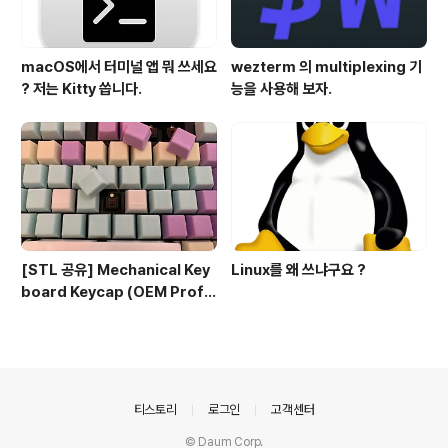
macOS에서 터미널 앱 뭐 쓰세요
wezterm 의 multiplexing 기
? 저는 Kitty 씁니다.
능을 사용해 보자.
[STL 공유] Mechanical Key
Linux를 왜 쓰냐구요 ?
board Keycap (OEM Profil
e fullset)
의안내
티스토리
로그인
고객센터
© Daum Corp.