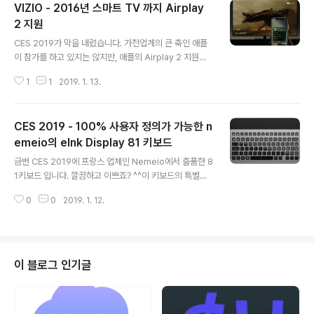
VIZIO - 2016년 스마트 TV 까지 Airplay
2 지원
글 내용
CES 2019가 막을 내렸습니다. 가전업계의 큰 축인 애플
이 참가를 하고 있지는 않지만, 애플의 Airplay 2 지원여
부가 최대 이슈가 되는 아이러니가 발생했죠.ㅋ 메이져 가
1
1
2019. 1. 13.
전 업체인 삼성, 엘지, 소니 등등이 자사의 스마트 TV에 Ai
rplay 2 지원을 예고하고 있지만, 이는 어디까지나 최신
스마트 TV에 국한 됩니다. 아래는 최근에 애플이 공개한 A
CES 2019 - 100% 사용자 정의가 가능한 n
irplay 2 지원 목록 중 TV 부분을 발췌한 것 입니다. Airpl
ay 2 지원 여부가 사용자들의 TV 업그레이드를 자극할 만
emeio의 eInk Display 81 키보드
글 내용
큼 매력적인지는 모르겠지만, 최소한 2018년 이 후 생산
금번 CES 2019에 프랑스 업체인 Nemeio에서 출품한 8
된 TV의 일부 기종만 그 지원 대상이라는 점은 분명해 보
1키보드 입니다. 깔끔하고 이쁘죠? ^^이 키보드의 특별한
입니다. 그나마 Vizio 만이 2017년 모델까지 지원한다고
점은 키보드의 각 키에 백라이트 eInk Display를 적용했
발표를 했죠..헌데 최근에 Vizio 에서 동..
0
0
2019. 1. 12.
다는 점 입니다. 따라서, 사용자는 각 키에 응용프로그램에
따른 ShortCut을 설정할 수 있음은 물론, 자신이 원하는
아이콘이나 문자를 표시할 수 있습니다. 아래는 프로모션
동영상 입니다. 지금까지 Customizable 키보드의 King
은 OLED 디스플레이를 채용한 Optimus Maximus Ke
이 블로그 인기글
yboard 이지요..아무래도 주변 광원에 구애받지 않는 시
인성을 고려한다면 당연 OLED를 채택하는 것이 좋겠지
만, 가격이 넘사벽일 수 밖에 없습니다. OMK의 경우 아마