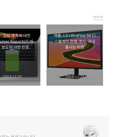
more
, 신형 맥북에 대한
애플, LG UltraFine 5K 디
umer Reports의 비
스플레이 판매 개시, 국내
 보도에 대한 반응..
출시는 미정
2016.12.25
2016.12.21