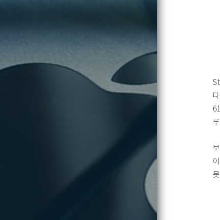
S
다
6
루
보
이
못