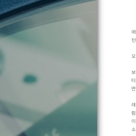
애
턴
오
보
터
면
레
럼
이
소