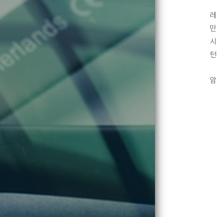
레
만
시
턴
암