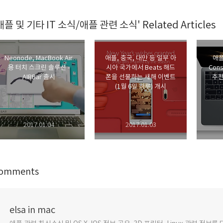
애플 및 기타 IT 소식/애플 관련 소식' Related Articles
Neonode, MacBook Air
애플, 중국, 대만 등 일부 아
애플
용 터치 스크린 솔루션 -
시아 국가에서 Beats 해드
Cons
AIRBar 출시
폰을 선물하는 새해 이벤트
추천
(1월 6일 하루) 개시
2017.01.04
2017.01.03
omments
elsa in mac