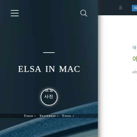
(curren
홈
AI
애
elsa in mac
el
Today : Yesterday : Total :