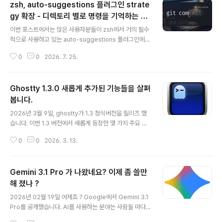
zsh, auto-suggestions 플러그인 strate
gy 확장 - 디렉토리 별로 명령을 기억하는 방
글 내용
법
이번 포스트에서는 많은 사용자분들이 zsh에서 거의 필수
적으로 사용하고 있는 auto-suggestions 플러그인에
대한 기능 확장과 관련된 내용입니다. zsh-autosugges
0
0
2026. 7. 25.
tions 은 사용자가 zsh 에서 직접 입력한 명령행을 기역하
고 있다가 첫 몇 글자를 키인 하면 가장 적합하다고 판별한
과거의 명령행을 제안하는 기능입니다. 덕분에 사용자는
Ghostty 1.3.0 새롭게 추가된 기능들을 살펴
매우 긴 명령을 일잃히 기억할 필요가 없이, 동일한 명령이
나 유사한 명령을 쉽고 빠르게 다시 사용할 수 있습니다.하
봅니다.
글 내용
지만, 한 가지 단점이 있는데 그것은 특정 디렉토리에 대한
2026년 3월 9일, ghostty가 1.3 정식버전을 릴리즈 했
변별력이 없다는 것입니다.예를 들어, A라는 디렉터리와 B
습니다. 이번 1.3 버전에서 새롭게 등장한 몇 가지 주요 기
라는 디렉터리에서 각각 빌드를 하고, 생성된 바이너리를
능들이 있습니다. scrollback search(스크롤백 검색), n
~/.local/bin/ 으로 복사를 한다고 가정을 해 봅니다. 과거
0
0
2026. 3. 13.
ative scrollbar, 쉘 프롬프트 클릭을 통한 커서 이동, 명
에..
령어 종료 알림, 키 테이블 및 체인 바인딩, 서식 유지 복사
기능 등입니다. 쉘 프롬프트 클릭, 커서 이동">쉘 프롬프트
Gemini 3.1 Pro 가 나왔네요? 이제 좀 쓸만
클릭, 커서 이동우선, 사용환경으로 대부분의 사용자들이
많이 사용하는 zsh 환경을 기준으로 설명을 해 봅니다. 이
해 졌나 ?
글 내용
기능을 사용하기 위해서는 ghostty shell integration
2026년 02월 19일 어제죠 ? Google에서 Gemini 3.1
기능이 활성화 되어 있어야 합니다. ghostty의 설정파일
Pro를 공개했습니다. AI를 사용하는 분야는 사람들 마다
인 config 파일을 열고, 아래와 같이 shell integratio..
다르겠지만, 저는 물론 Coding Agent로 사용합니다. 대