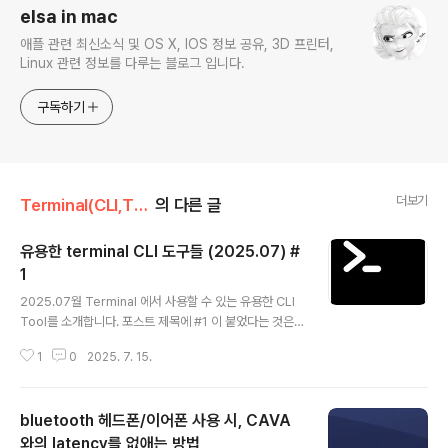
elsa in mac
애플 관련 최신소식 및 OS X, IOS 정보 공유, 3D 프린터,
Linux 관련 정보를 다루는 블로그 입니다.
구독하기
더보기
Terminal(CLI,TUI)
의 다른 글
유용한 terminal CLI 도구들 (2025.07) #
1
글 내용
2025.07월 Terminal 에서 사용할 수 있는 유용한 CLI
Tool를 소개합니다. 포스트 제목에 #1 이 붙었다는 것은
소개할 것들이 좀 더 남았다는 것이니, 7월 말에 또 보자구
1
0
2025. 7. 15.
요. 타자연습 - smassh">타자연습 - smassh첫 번째 C
LI 도구는 Terminal에서 타자 연습을 할 수 있는 smass
h 입니다. PYthon으로 작성된 도구로 terminal 기반이지
bluetooth 헤드폰/이어폰 사용 시, CAVA
만, mouse를 지원하고 군더더기 없이 깔끔하고 예쁜 화
면을 보여 줍니다. 설치는# 설치 pip install smassh#
와의 latency를 없애는 방법