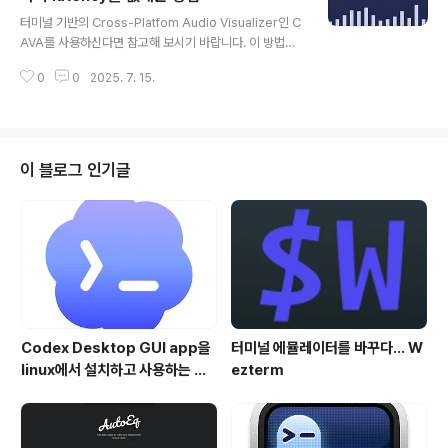
글 내용
실행 smassh종료는 ctrl-c .. 원하는 도시의 날씨를 확인
터미널 기반의 Cross-Platfom Audio Visualizer인 C
하자 - yr">원하는 도시의 날씨를 확인하자 - yryr는 특별
AVA를 사용하신다면 참고해 보시기 바랍니다. 이 방법은
한 설정 없이 설치 후 곧바로 사용할 수 있는 날씨확인 CLI
Fedora Linux에서 확인한 방법입니다. 음악이나 방송을
도..
0
0
2025. 7. 15.
play하고, cava를 실행하면 오디오 신호에 따라 정확하게
반응하는 cava를 확인할 수 있습니다. 하지만, 만약 출력
이 Bluetooth 헤드폰/이어폰 등으로 되어 있다면, 실제 Bl
uetooth 기기에서 듣는 음악 혹은 방송과 cava 간에 약
간의 시간차가 발생한다는 것을 느낄 수 있습니다. 이것은
이 블로그 인기글
Bluetooth 수신장치의 출력지연(latency) 때문에 cava
가 실제 사용자가 듣는 소리보다 살짝 빠르게 반응하는 것
처럼 보이기 때문입니다. 이 둘간의 latency를 없앨 수 없
을까?bleutooth ..
Codex Desktop GUI app을
터미널 에뮬레이터를 바꾸다... W
linux에서 설치하고 사용하는 방
ezterm
법