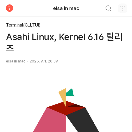
검색하기
elsa in mac
티스토리
Terminal(CLI,TUI)
Asahi Linux, Kernel 6.16 릴리
즈
elsa in mac
2025. 9. 1. 20:39