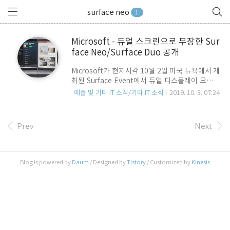
surface neo
1
Microsoft - 듀얼 스크린으로 무장한 Sur
face Neo/Surface Duo 공개
Microsoft가 현지시각 10월 2일 미국 뉴욕에서 개
최된 Surface Event에서 듀얼 디스플레이 모바일
PC인 Surface Neo와 역시 듀얼 디스플레이 타입
애플 및 기타 IT 소식/기타 IT 소식
2019. 10. 3. 07:24
의 스마트 폰 Surface Duo를 발표 했습니다.
Surface Neo는 2개의 디스플레이를 중간에 360
도 회전이 가능한 힌지로 연결한 타입으로 2 분활
Prev
Next
화면을 지원하기 위해 새로운 OS인 Windows 10X
를 도입합니다. 단일 디스플레이의 크기는 9인치로
완전히 펼쳤을때 대각선 길이는 13인치 입니다. 프
로세서는 인텔의 3D 적층 모바일 프로세서인 10나
Blog is powered by
Daum
/ Designed by
Tistory
/ Customized by
Kinesis
노 공정의 Lakefield를 채용, 서피스 슬립 스타일러
스 펜과 탈착식 물리 키보드를 지원, 키보드의 위치
에 따라 키보드를 기준으로 가려지지 않은 디스플
레이의 하단이 트렉패드 ..