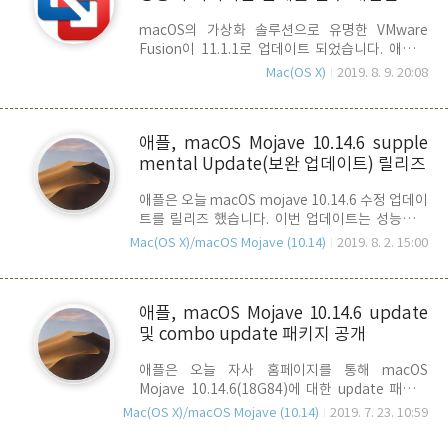
일 작업시 성능이 급격히 저하 될 수 있는 문제점을
ware Fusion 11.1.1 업그레이드 릴리즈
macOS의 가상화 솔루션으로 유명한 VMware
수정. - Pages, Keynote, Numbers, iMovie,
Fusion이 11.1.1로 업데이트 되었습니다. 애플이
GarageBand가 업데이트되지 않는 문제를 해결.
최근에 공개한 macOS mojave 10.14.6(18G84 /
특별히 주목할만한 점은 두 번째 대용팡 파일 작업
Mac(OS X)
2019. 8. 9. 20:08
18G87) 업그레이드 후, 가상머신을 구동할 경우
시 성능이 급격히 저하될 수 있는 문제점을 해결한
VMWare Fusion의 성능이 현격히 저하되거나 가
것인데, 이는 ..
상머신이 동작하지 않는 등 불편한 문제가 발생했
애플, macOS Mojave 10.14.6 supple
었는데요, 이번 11.1.1 버전 공개로 해당 문제를 겪
mental Update(보완 업데이트) 릴리즈
고 있는 사용자들에게는 도움이 될 것 같습니다. 이
문제는 macOS mojave의 변경된 메모리 페이징
애플은 오늘 macOS mojave 10.14.6 수정 업데이
관리기법이 2GB 이상의 메모리 사용 설정을 한 가
트를 릴리즈 했습니다. 이번 업데이트는 성능이나
상머신과 호환되지 않으면서 발생한 문제로,
기능을 추가한 업데이트가 아닌 일종의 수정 업데
11.1.1 버전이 공개되기 전까지는 임시 방편으로
Mac(OS X)/macOS Mojave (10.14)
2019. 8. 2. 15:00
이트로 애플은 때때로 신속하게 수정해야할 사항이
가상머신의 메모리 사용량을 2GB 이하로 낮춰야
있을 경우 supplemental update를 릴리즈 합니
지만 그나마 부분적으로 개선이 되었..
다. 이번 업데이트의 가장 큰 특징은 특정 mac에서
애플, macOS Mojave 10.14.6 update
잠자기 후에 제대로 깨어나지 못하는 문제를 수정
및 combo update 패키지 공개
한 것으로 그 밖에 보안과 관련된 일부 내용이 포함
되어 있으므로, 해당 macOS를 사용하시는 분들은
애플은 오늘 자사 홈페이지를 통해 macOS
가급적 필수적으로 업데이트를 하시기 바랍니다.
Mojave 10.14.6(18G84)에 대한 update 패키지
특정 문제로 자동 업데이트 확인이 되지 않는 경우
및 combo update 패키지를 발표 했습니다. 다운
는 아래의 링크를 통해 업데이트 패키지를 다운로
Mac(OS X)/macOS Mojave (10.14)
2019. 7. 23. 10:59
로드 링크 : macOS Mojave 10.14.6 Update
드 받아 설치 하시면 됩니다. Download macOS
(2.67GB) - 시스템 요구사항 10.14.5 다운로드 링
Mojave 10.14.6 Supplemental..