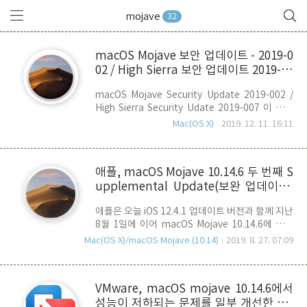
mojave
32
macOS Mojave 보안 업데이트 - 2019-0
02 / High Sierra 보안 업데이트 2019-00
7 릴리즈
macOS Mojave Security Update 2019-002 /
High Sierra Security Udate 2019-007 이 금일
릴리즈 되었습니다. 다운로드 링크 - macOS
Mac(OS X)
2019. 12. 11. 16:11
Mojave Security Udate 2019-002 (1.58GB) 다
운로드 링크 - High Sierra Security Update
2019-007 (1.92GB) 이번 보안 업데이트와 관련된
애플, macOS Mojave 10.14.6 두 번째 S
정보는 여기서 확인하실 수 있으며, 위의 두 업데이
upplemental Update(보완 업데이트)
트는 공통적으로 T2 BridgeOS 17.16.12551을 포
함하고 있습니다. 해당 macOS 버전을 사용하시는
릴리즈
애플은 오늘 iOS 12.4.1 업데이트 버전과 함께 지난
분들은 참고 하시기 바랍니다.
8월 1일에 이어 macOS Mojave 10.14.6에 대한
두 번째 추가 업데이트(18G95) 패키지를 릴리즈
Mac(OS X)/macOS Mojave (10.14)
2019. 8. 27. 07:09
했습니다. 첫번째 추가 업데이트를 통해서도 개선
되지 않고 남아 있던 문제들을 해결하기 위한 것으
로 주요 수정 내용은 아래와 같습니다. - 특정
VMware, macOS mojave 10.14.6에서
MacBook/MacBook Pro 모델에서 잠자기 중에
성능이 저하되는 문제를 일부 개선한 VM
노트북이 종료되버리는 문제점을 해결. - 대용량 파