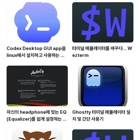
14.6 정식버전이 릴리즈 됨으로써, 10.14 Mojave 버전
은 일단락 되고, 올 가을 출시 예정인 macOS Catal..
Codex Desktop GUI app을
터미널 에뮬레이터를 바꾸다... W
linux에서 설치하고 사용하는 방
ezterm
법
자신의 headphone에 맞는 EQ
Ghostty 터미널 에뮬레이터 설
(Equalizer)를 쉽게 설정하는 방
치 및 간단 사용기
법 - AutoEQ