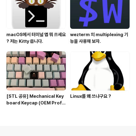
macOS에서 터미널 앱 뭐 쓰세요
wezterm 의 multiplexing 기
? 저는 Kitty 씁니다.
능을 사용해 보자.
[STL 공유] Mechanical Key
Linux를 왜 쓰냐구요 ?
board Keycap (OEM Profil
e fullset)
의안내