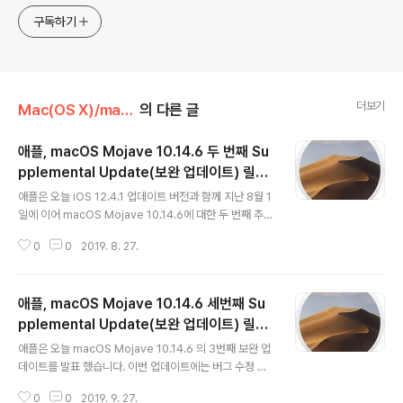
구독하기
더보기
Mac(OS X)/macOS Mojave (10.14)
의 다른 글
애플, macOS Mojave 10.14.6 두 번째 Su
pplemental Update(보완 업데이트) 릴리
글 내용
즈
애플은 오늘 iOS 12.4.1 업데이트 버전과 함께 지난 8월 1
일에 이어 macOS Mojave 10.14.6에 대한 두 번째 추가
업데이트(18G95) 패키지를 릴리즈 했습니다. 첫번째 추
0
0
2019. 8. 27.
가 업데이트를 통해서도 개선되지 않고 남아 있던 문제들
을 해결하기 위한 것으로 주요 수정 내용은 아래와 같습니
다. - 특정 MacBook/MacBook Pro 모델에서 잠자기
애플, macOS Mojave 10.14.6 세번째 Su
중에 노트북이 종료되버리는 문제점을 해결. - 대용량 파일
작업시 성능이 급격히 저하 될 수 있는 문제점을 수정. - P
pplemental Update(보완 업데이트) 릴리
글 내용
ages, Keynote, Numbers, iMovie, GarageBand가
즈
애플은 오늘 macOS Mojave 10.14.6 의 3번째 보완 업
업데이트되지 않는 문제를 해결. 특별히 주목할만한 점은
데이트를 발표 했습니다. 이번 업데이트에는 버그 수정 및
두 번째 대용팡 파일 작업시 성능이 급격히 저하될 수 있는
보안 관련 패치가 포함되어 있으므로, Mojave 를 사용하
문제점을 해결한 것인데, 이는 ..
0
0
2019. 9. 27.
는 모든 유저들에게 권장됩니다. 주요 업데이트의 내용은