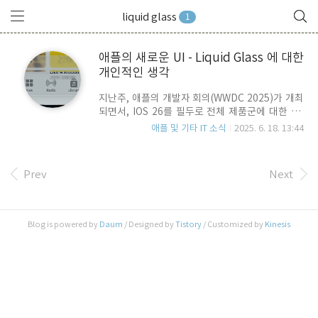
liquid glass
1
애플의 새로운 UI - Liquid Glass 에 대한
개인적인 생각
지난주, 애플의 개발자 회의(WWDC 2025)가 개최
되면서, IOS 26를 필두로 전체 제품군에 대한 OS
업그레이드가 소개되었습니다. 시장이 애플에 기대
애플 및 기타 IT 소식
2025. 6. 18. 13:44
하는 놀라운 혁신은 없었지만, 새롭게 소개된
UI/UX인 Liquid Glass가 화제가 되고 있습니다. 베
타 버전이 공개되면서 YouTube를 통해 혹은 직접
Prev
Next
설치를 해 본 분들 사이에 호불호가 있다는 다양한
평가들이 나오고 있습니다. 이번 포스트에서는 이
번에 애플의 차세대 UI 인 Liquid Glass에 대한 개
인적인 생각을 나름 적어 봅니다. 어디서 본 것 같은
Blog is powered by
Daum
/ Designed by
Tistory
/ Customized by
Kinesis
데 ?">어디서 본 것 같은데 ?GUI 디자인에서 Glass
효과는 사실 이번 Liquid Glass가 처음은 아닙니다.
2000년 macOS X(10.0, 코드명 Cheetah)..