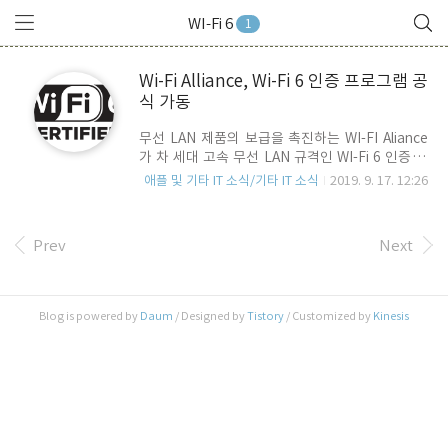
WI-Fi 6
1
Wi-Fi Alliance, Wi-Fi 6 인증 프로그램 공
식 가동
무선 LAN 제품의 보급을 촉진하는 WI-FI Aliance
가 차 세대 고속 무선 LAN 규격인 WI-Fi 6 인증 프
로그램(Wi-Fi Certified 6)을 공식적으로 시작했습
애플 및 기타 IT 소식/기타 IT 소식
2019. 9. 17. 12:26
니다. Wi-Fi 6의 공식 명칭은 IEEE 802.11ax.. 별칭
은 HEW(High Efficiency Wireless: 고 효율 무선
네트워크). Wi-Fi 6라는 명칭은 802.11ac,
Prev
Next
802.11ax 등과 같은 규격명칭이 일반인들에게 친
숙하지 않은 점에 착안한 리브렌딩 전략의 일환입
니다. Wi-Fi 6는 802.11ac의 후속 규격으로 여러
사람/여러 무선기기가 동시에 네트워크에 참여하
Blog is powered by
Daum
/ Designed by
Tistory
/ Customized by
Kinesis
는 공공 와이파이 환경에서도 속도 저하 없이 최상
의 무선 인터넷환경을 제공하는 것을 목표로 설계
된 WI-FI 규격 입니다. 이미 삼성의..