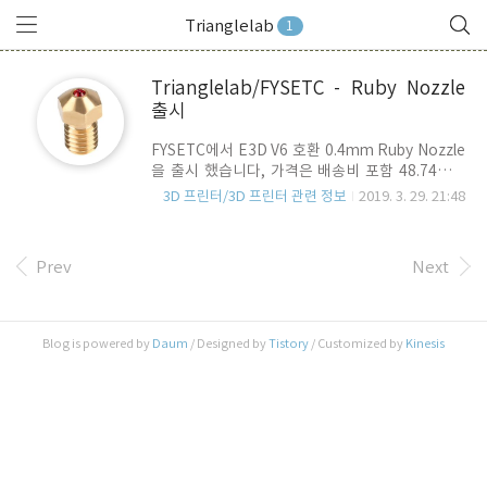
Trianglelab
1
Trianglelab/FYSETC - Ruby Nozzle
출시
FYSETC에서 E3D V6 호환 0.4mm Ruby Nozzle
을 출시 했습니다, 가격은 배송비 포함 48.74달러
(약 5만 5천원) 입니다. 루비 노즐의 대명사는
3D 프린터/3D 프린터 관련 정보
2019. 3. 29. 21:48
Olsson Ruby Nozzle 이죠. 가격이 현재 자그마치
123달러(약 14만원) 정도 합니다. Ruby Nozzle은
말 그대로, Brass Body에 Ruby를 가공한 Nozzle
Prev
Next
Tip을 박아 넣은 노즐 입니다. Ruby는 경도가 9로
다이아몬드에 이어 사파이어와 함께 3 번째로 단단
한 소재 입니다. 사실 사파이어와 루비는 광물상으
로는 코런덤(강옥석)에 속하는 것인데, 단지 색상이
Blog is powered by
Daum
/ Designed by
Tistory
/ Customized by
Kinesis
붉은 색이기 때문에 사파이어와 구분됩니다. 대단
히 단단하기 때문에, 마모성 필라멘트를 사용기 위
한 대안으로 3D 프린터 노즐에 사용되었지만, 가공
이 어..