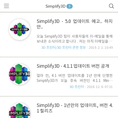
Simplify3D
3
Simplify3D - 5.0 업데이트 예고.. 하지
만..
오늘 Simplify3D 팀이 사용자들의 이-메일을 통해
보내온 소식이라고 합니다 . 저는 아직 이메일을 받
지 못했는데. 말이죠.. 좋은 소식이자 나쁜 소식 입
3D 프린터/3D 프린터 관련 정보
2019. 2. 1. 10:49
니다. 내용의 골자는 2019년 내로 Version 5.0이
나온다는 반가운 소식인데요.. 나쁜 소식은 처음으
로 유로 업그레이드를 적용한다는 점 입니다. 이러
Simplify3D - 4.1.1 업데이트 버전 공개
한 결정이 어제 오늘 난 것은 아닐것이고.. 4.1에서
5.0으로 메이저 업데이트를 예고하는 것을 보면,
얼마 전, 4.1 버전 업데이트를 1년 만에 단행한
4.1이나 4.1.1 업그레이드가 최선이 아닌 5.0 업데
Simplify3D가 오늘 후속 버전인 4.1.1 Minor
이트 등판을 염두해 둔 최소 업데이트였던 것은 아
Update 버전을 새롭게 공개 했습니다.4.1 공개 이
니었는지 모르겠네요..사실 소프트웨어를 1회에 한
3D 프린터
2018. 12. 6. 07:31
후, 가장 심각한 Retraction 버그가 큰 이슈가 되
해 구매하고, 평생 업데이트를 지원하는 것은 최근
었었는데요.. 다행히 4.1.1 에서 조치가 된 듯 보여
의 트렌드는 아닙니다. 사용자를 계속 유치하면 나
집니다.. 여타 다른 이슈들에 대한 언급은 없는 듯..
름 회사를 운영할 수 있겠지만, 점점 ..
Simplify3D - 1년만의 업데이트, 버전 4.
이번 4.1.1 버전의 주요 업데이트 내용은 아래와 같
1 릴리즈
습니다. - vase 모드 품질 향상 - vase 모드 사용 시,
Top Layer 출력 향상 - 출력된 부분 위를 지나가는