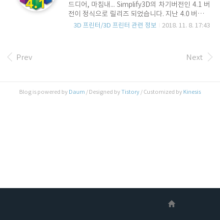
드디어, 마침내... Simplify3D의 차기버전인 4.1 버
이동 동작 시 노즐이 출력물에 부딧치지 않도록 하
전이 정식으로 릴리즈 되었습니다. 지난 4.0 버전이
는 교차 Travel Path 향상 - Skirt나 Brim 사용 시,
발표된 이 후, 약 1년이 넘은 황당한 업데이트 입니
출력 모델에 보다 근접하여 출력물의 배드 안착이
3D 프린터/3D 프린터 관련 정보
2018. 11. 8. 17:43
다. 이번 4.1 버전 업데이트를 보면서, 가장 먼저 느
될 수 있도록 수정 - Pe..
낀 것은 Open Source 정책의 Power를 다시한번
실감하게 되었다는 점 이고, 내용을 확인해 본 결과
Prev
Next
도저히 높은 점수를 줄 수는 없을 것 같다는 것 입니
다. 자 그럼 어쨌든.. 4.1 버전에서 새롭게 추가되거
나 향상된 기능들을 알아봅니다. - Multi Material
지원 (별 2개) S3D 4.1 버전의 핵심은 MMC 입니다.
Blog is powered by
Daum
/ Designed by
Tistory
/ Customized by
Kinesis
최근 FFF 프린트 분야에서 가장 눈에 띈 진전이라
면 Prusa의 MMU 2 발표와 함께 다시금 이슈가 된
Multi Material 지원 기능이..