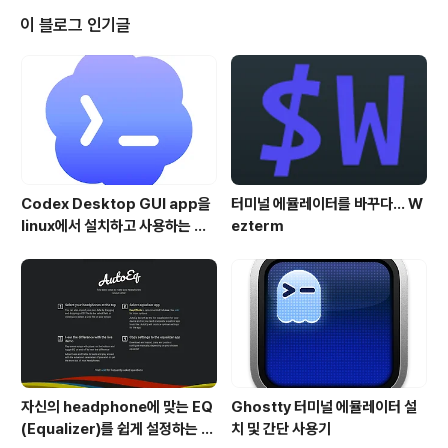
일명 Temperature Spike 현상인데요.. 일단 이런 그래
이 블로그 인기글
프를 보게 되면 급 당황하게 됩니다. 온도 센서인 Thermi
stor가 망가진 것인가 ? 항상 나오는 것도 아니기 때문에,
그냥 지나칠 수도 있는 문제이기도 하죠..CoreXY에서 특
히 이와 같은 Bug아닌 ..
Codex Desktop GUI app을
터미널 에뮬레이터를 바꾸다... W
linux에서 설치하고 사용하는 방
ezterm
법
자신의 headphone에 맞는 EQ
Ghostty 터미널 에뮬레이터 설
(Equalizer)를 쉽게 설정하는 방
치 및 간단 사용기