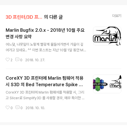
더보기
3D 프린터/3D 프린터 관련 정보
의 다른 글
Marlin Bugfix 2.0.x - 2018년 10월 주요
변경 사항 요약
글 내용
어느덧, 나뭇잎이 노랗게 빨갛게 물들어가면서 가을이 깊
어가고 있네요.. ^^ 이번 포스트는 지난 10월 1달 동안 Ma
rlin Firmware의 주요 변경사항에 대한 요약 내용 입니
2
0
2018. 10. 27.
다. - Controller Display에 한국어 지원 추가. - marli
n/src/lcd/language.h gouache님이 수고를 해 주셨구
여, 다행히 Marlin Team에서 Aceept를 했습니다. 네이
CoreXY 3D 프린터에 Marlin 펌웨어 적용
버의 나눔고딕 폰트를 사용하는 것으로 했는데요, 자세한
내용은 이 곳을 참조하시기 바랍니다. 소소한 것일지도 모
시 S3D 의 Bed Temperature Spike 현
글 내용
르겠지만, 굉장히 중요한 첫 걸음일 수도 있다는 점에서 박
상
CoreXY 3D 프린터에 Marlin 펌웨어를 적용할 시, 그리
수를 보내 드립니다. - TMC Library 변경 - TMCStep
고 Slicer로 Simplify3D 를 사용할 경우, 매우 특이한 현
per library 기존에 TMC 계열 Driver를 사용하려면, T
상을 확인하게 됩니다. 이 것은 최근의 Marlin 펌웨어에서
MC2130..
0
0
2018. 10. 10.
볼 수 있는 현상인데요.. 아래와 같이 HeatBed의 현재 온
도 그래프가 엉망 진창이 되는 현상 입니다. 거의 숫자를 알
아볼 수 없을 정도로 높은 온도 또 반대로 낮은 온도 그래프
가 만들어 지면서, Graph 전체가 망가지는 현상 입니다.