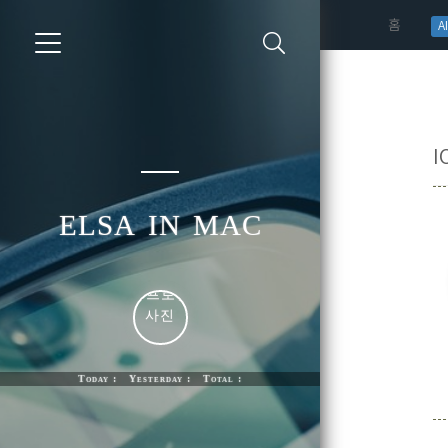
(curren
홈
AI
I
elsa in mac
Today : Yesterday : Total :