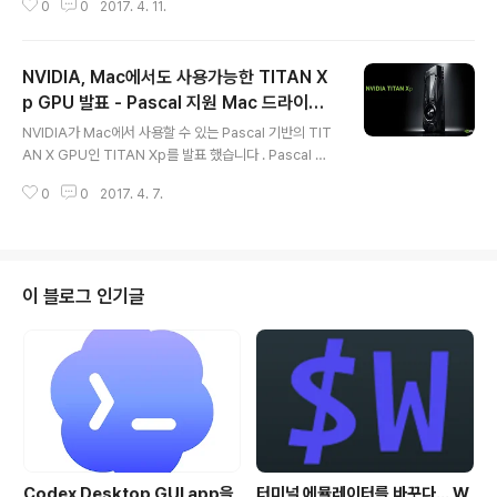
0
0
2017. 4. 11.
못 링크가 되어 내용을 확인할 수는 없습니다. 관리자 실수
인 것 같기는 한데, 특별히 달라진 내용이 없기 때문에, 내
부 버그 수정 수준으로 파악이 됩니다. IOS 3.2 beta 2(1
NVIDIA, Mac에서도 사용가능한 TITAN X
4F5075a), watchOS 3.2.2(14V5475a), tvOS 10.2.
1(14W5573a) beta 2 도 함께 릴리즈 되었는데요. IOS
p GPU 발표 - Pascal 지원 Mac 드라이버
글 내용
3.2 beta 2의 경우에는 carPlay를 위한 새로운 SiriKit
는 이르면 다음 주 중 공개
NVIDIA가 Mac에서 사용할 수 있는 Pascal 기반의 TIT
가 정상적으로 동작하지 않는 문제를 해결했고, 3rd-part
AN X GPU인 TITAN Xp를 발표 했습니다 . Pascal 아
y VPN app들이 비 정상적으로 동작하는 ..
키텍쳐는 지난 2016년 5월에 공개한 NVIDIA의 11세대
0
0
2017. 4. 7.
아키택처로 14nm FinFET 공정으로 만들어 졌으며, Dire
ctX 12, OpenGL 4.5, OpenCL 1.2, Vulkan 1.0등의
API를 지원합니다. 이를 채용한 최초의 상용 GPU는 GT
X 1080.. NVIDIA가 경쟁 상대인 AMD를 의식 예상보다
훨씬 저렴한(?) 가격으로 공개하면서, 지각 변동을 예견하
이 블로그 인기글
기도 했었습니다. TITAN Xp는 TITAN X의 후속작.으로,
12GB GDDR 5X 기반으로 11.4 Gbps의 처리속도와 12
TFLOPs의 처리능력을 갖고 있습니다. 가격은 1,2..
Codex Desktop GUI app을
터미널 에뮬레이터를 바꾸다... W