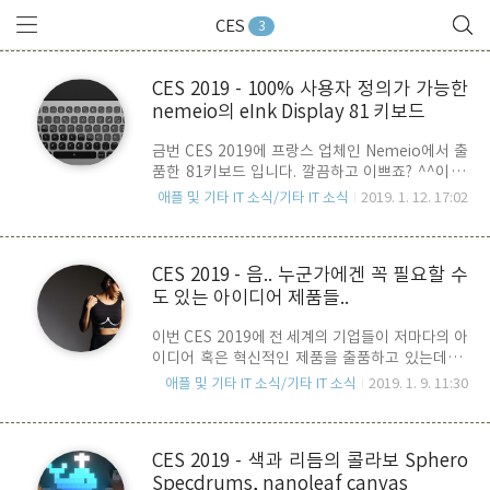
CES
3
CES 2019 - 100% 사용자 정의가 가능한
nemeio의 eInk Display 81 키보드
금번 CES 2019에 프랑스 업체인 Nemeio에서 출
품한 81키보드 입니다. 깔끔하고 이쁘죠? ^^이 키
보드의 특별한 점은 키보드의 각 키에 백라이트
애플 및 기타 IT 소식/기타 IT 소식
2019. 1. 12. 17:02
eInk Display를 적용했다는 점 입니다. 따라서, 사
용자는 각 키에 응용프로그램에 따른 ShortCut을
설정할 수 있음은 물론, 자신이 원하는 아이콘이나
CES 2019 - 음.. 누군가에겐 꼭 필요할 수
문자를 표시할 수 있습니다. 아래는 프로모션 동영
도 있는 아이디어 제품들..
상 입니다. 지금까지 Customizable 키보드의
King은 OLED 디스플레이를 채용한 Optimus
이번 CES 2019에 전 세계의 기업들이 저마다의 아
Maximus Keyboard 이지요..아무래도 주변 광원
이디어 혹은 혁신적인 제품을 출품하고 있는데요..
에 구애받지 않는 시인성을 고려한다면 당연 OLED
많은 출품작들 중에 포스트 제목처럼 누군가에겐
를 채택하는 것이 좋겠지만, 가격이 넘사벽일 수 밖
애플 및 기타 IT 소식/기타 IT 소식
2019. 1. 9. 11:30
필요할 수도 있을것 같은 제품들을 간략히 한데 모
에 없습니다. OMK의 경우 아마 1600달러 정도 였
아 소개를 해 봅니다. BUT WHY ???? 를 외칠 수 있
던것으로 기억이 됩니다. 키보..
지만.. 누군가는 기다려온 제품일지도.. 가슴 측정
CES 2019 - 색과 리듬의 콜라보 Sphero
스마트 브래지어 미국의 의류 브랜드인 Soma에서
Specdrums, nanoleaf canvas
나온 제품 가슴 측정을 쉽게 해 주는 스마트 브래지