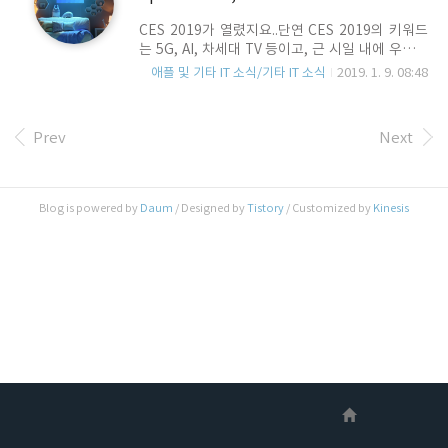
어..자동으로 몸을 측정하고 자신에게 딱 맞는 사이
CES 2019가 열렸지요..단연 CES 2019의 키워드
즈의 브래지어를 선택할 수 있도록 도와 주는 제품.
는 5G, AI, 차세대 TV 등이고, 근 시일 내에 우리들
당연히 스마트기기와 연동되고, 측정 후 Soma의
의 삶 속으로 서서히 퍼지겠지만.. 우리의 소소한 현
웹 사이트롤 통해 최적의 브래지어를 바로 구매할
애플 및 기타 IT 소식/기타 IT 소식
2019. 1. 9. 08:48
실과는 아직은 동떨어진 것들 입니다. 굉장한 소비
수 있도록 도와 준다. 가격은 25달러, 이 기기를 통
능력이 뒷받침되어야 하는 것들이죠..하지만, CES
해 브래지어를 구매하면 DC가 된디고 함. 주인..
에 이런 비싸고 호사스런 하이테크 가전만 소개되
Prev
Next
는 것은 아닙니다. CES에 출품된 전 세계의 멋진 제
품을 모두 다 확인할 수는 없지만, 출품작들을 찾아
보면서 개인적으로 인상적인 느낌을 받은 제품들
중에, 색상과 리듬.. 음악의 경계를 하나로 묶은 2 제
Blog is powered by
Daum
/ Designed by
Tistory
/ Customized by
Kinesis
품을 간단히 소개하고자 합니다. 우선 스타워즈의
BB-8 장난감(지금은 단종)으로 인기를 얻었던
Sphero사에서 출품한 Specdrums 가 있습니다.
이 제품은 위에 보시는 바와 같이 손가락..