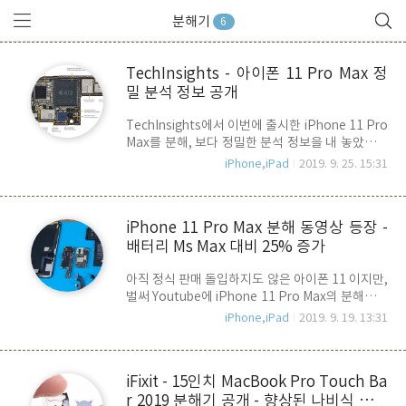
분해기
6
TechInsights - 아이폰 11 Pro Max 정
밀 분석 정보 공개
TechInsights에서 이번에 출시한 iPhone 11 Pro
Max를 분해, 보다 정밀한 분석 정보을 내 놓았습니
다. 매우 기술적인 분석정보이기 때문에, 사실 저를
iPhone,iPad
2019. 9. 25. 15:31
비롯하여 일반 유저들 입장에서는 확인을 해도 특
별한 감은 오지 않습니다. ^^ 하지만, 특별히 관심
이 가는 몇 가지 정보를 정리하면 다음과 같습니다.
iPhone 11 Pro Max 분해 동영상 등장 -
TechInsights의 분석에 의하면 이번 A13 SoC는
배터리 Ms Max 대비 25% 증가
삼성의 K3UH5H50AM-SGCL 4GB LPDDR4X
SDRAM을 내부적으로 PoP(Package on
아직 정식 판매 돌입하지도 않은 아이폰 11 이지만,
Package) 한 것이라고 합니다. 4GB RAM 이 맞는
벌써 Youtube에 iPhone 11 Pro Max의 분해기가
것 같습니다. USI 라고 마킹된 Package 안에 애플
등장을 했습니다. 베트남 스마트 폰 관련 사이트인
의 U1 칩이 들어 있을 것으로 추정하고 있으며, 현
iPhone,iPad
2019. 9. 19. 13:31
Di Dong Viet가 공개한 영상으로 동급인 전작
재까지 알려진 바에 의하면 UWB(Ultra Wide ..
iPhone XS Max와의 내부 구성품 비교를 하고 있
습니다. 우선 배터리가 MS Max 대비 25%가량 증
iFixit - 15인치 MacBook Pro Touch Ba
가한 3969mAh 임을 확인할 수 있으며, XS Max가
r 2019 분해기 공개 - 향상된 나비식 키보
두개의 배터리를 L자 형태로 패키징 한 것과 달리