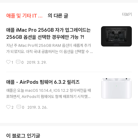
더보기
애플 및 기타 IT 소식/애플 관련 소식
의 다른 글
애플 iMac Pro 256GB 자가 업그레이드는
256GB 옵션을 선택한 경우에만 가능 ?!
글 내용
지난 주 iMac Pro에 256GB RAM 옵션이 새롭게 추가
가 되었지요. 아직 국내 공홈에서는 이 옵션을 선택할 수 없
습니다. 추가 예정인데요. iMac Pro는 기본적으로 RAM
1
0
2019. 3. 29.
을 자가 업그레이드 할 수 있는 Slot를 지원합니다. 하지만,
커버는 지원하지 않기 때문에 iMac 처럼 뒷면의 Memor
y 장착용 커버를 열고, Slot에 RAM을 꽃을 수 없습니다.
애플 - AirPods 펌웨어 6.3.2 릴리즈
어쩔 수 없이 전문 사설업체의 도움을 받아야 하지요.. Log
글 내용
ic Board가 제일 안쪽에 위치하고 있기 때문에, 거의 모든
애플은 오늘 macOS 10.14.4, IOS 12.2 정식버전을 배
부속을 다 들어 내어야 RAM Slot을 만날 수 있습니다. iM
포하면서, AirPods의 펌웨어도 함께 배포하기 시작했습
ac Pro의 RAM은 iMac과는 달리 PC Desktop용 DDR
니다. 최신 버전은 6.3.2 이며, 기존 1세대 AirPods도 당
4 LRDIMM/RDIMM 288 pin 사양을 지원합니다. LRDI
2
0
2019. 3. 26.
연히 포함됩니다. 업데이트 방법은 1. AirPods와 IOS기
MM 모듈과 RD..
기가 페어링 되어 있으며, 2. AirPods 케이스에 AirPod
s 가 들어 있고, 3. 케이스가 충전상태에 있으며, 4. 페어링
된 IOS 기기가 Wi-Fi 네트워크에 연결되어 있는 상태 에
서 자동으로 업데이트 됩니다. 업데이트 여부는 케이스에
이 블로그 인기글