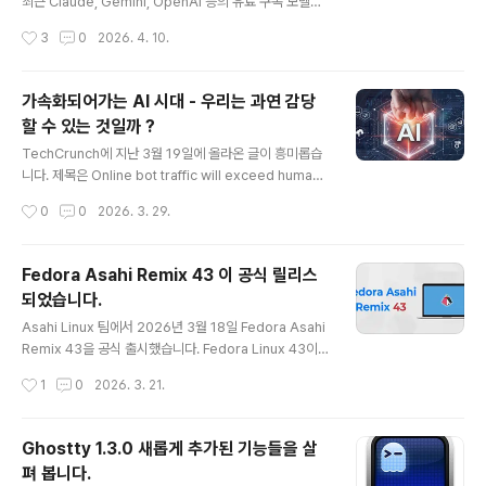
ention은 단순히 HWP 문서를 열어보는 뷰어가 아니라,
최근 Claude, Gemini, OpenAI 등의 유료 구독 모델에
문서를 편집할 수 있는 에디터 기능을 모두 사용할 수 있습
서 잇따라 서비스 품질과 토큰 사용량 부족이라는 잡음이
작성시간
3
0
2026. 4. 10.
니다. 인터넷에서 HWP 문서 링크를 클릭하면, 위와..
나오면서 사용자들의 불만도 예전과 달리 높아지고 있습니
다. 궁극적으로 AI를 사용하는 사용자 측면에서 보면, 구독
서비스보다는 자신의 개인용 컴퓨터에서 AI를 마음껏 사용
가속화되어가는 AI 시대 - 우리는 과연 감당
하는 것을 가장 이상적으로 생각할 것입니다. 하지만 최근
할 수 있는 것일까 ?
RAM을 포함하여 전반적으로 컴퓨터 부품 가격이 폭등하
글 내용
면서 개인용 AI 머신을 구축하는 것이 아직은 경제적 경쟁
TechCrunch에 지난 3월 19일에 올라온 글이 흥미롭습
력을 갖추지 못하는 상황입니다. 그래서 아마도 대부분은
니다. 제목은 Online bot traffic will exceed human t
AI 구독을 주로 사용하고 있을 것입니다. 성능 좋은 시스템
raffic by 2027, Cloudflare CEO says 입니다.지난주
작성시간
0
0
2026. 3. 29.
을 수백만원 주고 구측하는 데 들어가는 비용과 연간 구독
오스틴에서 열린 SXSW 콘퍼런스에서 가진 인터뷰에서
료를 비교 ..
그는 인공지능의 성장 속도를 고려할 때, 2027년에는 AI
Bot 트래픽이 온라인상의 인간 트래픽을 넘어설 것이라고
Fedora Asahi Remix 43 이 공식 릴리스
예측하고 있습니다.모든 홈페이지, 기업 및 검색 포털은 광
되었습니다.
고로 점철되어 있고, 이는 해당 사이트를 방문하는 사용자,
글 내용
즉 인간을 대상으로 준비된 것입니다. 적어도 과거의 환경
Asahi Linux 팀에서 2026년 3월 18일 Fedora Asahi
은 누구나 알고 있듯이 그래 왔습니다. 하지만 AI가 발달하
Remix 43을 공식 출시했습니다. Fedora Linux 43이
면서 사용자들은 점점 직접 검색하거나 기존에 방문하던
공식으로 릴리스 된 것은 2025년 10월이니 대략 5개월
작성시간
1
0
2026. 3. 21.
사이트를 직접 방문할 필요가 없어..
정도 지연된 셈입니다.이번 43 버전에서는 Mac Pro, M2
Pro/Max, MacBook의 내장 마이크와 MacBook Pro
14/16 모델 내장 디스플레이에 대한 120Hz 주사율 지원
Ghostty 1.3.0 새롭게 추가된 기능들을 살
이 추가되었으며, KDE Plasma 4.6과 GNOME 49를 제
펴 봅니다.
공합니다.M1/M2 Mac에 Fedora Asahi Remix 43을
글 내용