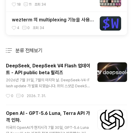
cap (OEM Profile fullset)
18
11
조회
34
wezterm 의 multiplexing 기능을 사용해
보자.
4
0
조회
34
분류 전체보기
주요 글 목록
DeepSeek, DeepSeek V4 Flash 업데이
트 - API public beta 릴리즈
글 내용
2026년 7월 31일, 7월의 마지막 날. DeepSeek-V4-F
lash update 가 발표 되었습니다. 위의 스샷은 DeekSe
ek API Docs에 올라온 내용입니다. 이번 새롭게 업데이
작성시간
0
0
2026. 7. 31.
트된 DeekSeek-V4-Flash 업데이트에 대한 각종 Ben
chmark 지표가 명시되어 있습니다. 비 전문가적인 입장
에서 각 수치가 어떤 의미인지는 잘 모르겠습니다. 분명한
Open AI - GPT-5.6 Luna, Terra API 가
것은 현재 DeekSeek-V4-Pro-Preview 버전보다 훨
격 인하.
씬 더 높은 점수라는 점입니다.개인적으로는 각 AI 기업에
글 내용
서 내놓는 이런 benchmark 수치에는 별 의미를 부여하
미국의 OpenAI가 현지시각 7월 30일, GPT-5.6 Luna