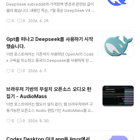
eek V4 Pro는 딱 2일을 사용했고, 대부분은 V4 Flash
DeepSeek subreddit에 가격정책 변경과 관련된 글이
를 사용했습니다. 요청건수는 총 28,880건, 사용한 토큰
올라 왔습니다. 내용인 즉슨, 7월 중순 DeepSeek V4 정
은 대략 30억 토큰입..
식버전 출시와 함께, 피크 타임 요금제를 도입한다는 내용
작성시간
0
0
2026. 6. 29.
입니다. 피크타임은 베이징 시간을 기준으로 09:00 ~ 12:
00 와 14:00 ~ 18:00 으로 일반 회사를 기준으로 보면
일과 시간대에 적용하는 것 같습니다. 현재 모델(V4 Pro,
Gpt를 떠나고 Deepseek를 사용하기 시작
V4 Flash)별 공식 가격 대비 피크 타임 시간대의 비용을 2
했습니다.
배로 적용하겠다는 내용 입니다. 베이징은 한국시간보다 1
글 내용
시간 느리므로, 국내 시간 기준으로 하면, 10:00 ~ 13:0
이번 포스트에서는 기존까지 사용하던 OpenAI의 Code
0,. 15:00 ~ 19:00 가 대상 시간대가 됩니다. 현재, Dee
x 구독을 취소하고 중국의 Deepseek를 사용하게 된 이
pSeek V4 Pro 의 가격 및 peak time 가격은 아래와 같
유를 적어 봅니다.불과 5주 전쯤., 취미 개발자의 시선에서
작성시간
0
0
2026. 6. 7.
아 집니..
바라본 Gemini, Claude, Codex 비교라는 글을 통해,
Gemini -> Claude -> Codex로 사용을 바꾼 이유를
포스팅했었습니다. Codex가 최종 종착지라고 생각했지
브라우저 기반의 무설치 오픈소스 오디오 편
만, 혹시 = 역시 라고 어제 Codex를 버리고 DeepSeek
집기 - AudioMass
로 또다시 AI 모델을 변경하게 되었습니다.참고로 필자는
글 내용
Coding 에서만 AI를 사용하고 있고, 주로 터미널 기반의
이번 포스트에서는 별도의 설치 없이, 웹 브라우저에서 구
CLI, TUI , Linux Kernel Driver, Wayland Composit
동가능한 오픈소스 Audio 편집기인 AudioMass를 소개
or 개발을 하고 있습니다. 그리고 취미 개발자입니다. 상업
합니다.음악관련된 일을 하거나 관련된 전문적인 작업을
작성시간
0
0
2026. 5. 30.
적인 일에 AI를..
하는 분들이라면 이미 매우 강력한 전문 Pro Tool을 사용
하고 있을 것입니다. 반면 대부분의 일반인들은 음원 파일
을 편집한다는 것 자체가 아주 가끔 어쩌다 한번 정도 필요
Codex Desktop GUI app을 linux에서