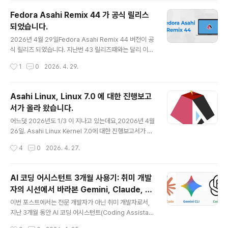
을 살펴보면, m1n1의 pmgr 코드가 M4 Pro/Max, A18
Fedora Asahi Remix 44 가 공식 릴리스
Pro(Macbook Neo Soc), 그리고 M5 계열에서 쓰이는
되었습니다.
장치 트리 형식에 맞게 주소 계산 방식을 확장했다는 것으
글 내용
로 M4 Pro 환경에서 실제 동작이 확인되었다는 점이 특히
2026년 4월 29일Fedora Asahi Remix 44 버전이 공
눈에 띕니다.우선, 이 PR의 의미를 제대로 이해..
식 릴리즈 되었습니다. 지난번 43 릴리즈때와는 달리 이번
44는 매우 빠르게 나왔습니다. 그만큼 그동안의 노력이 빛
작성시간
1
0
2026. 4. 29.
을 발하는 것 같습니다. ^^kernel 은 0.19.13-400 이며,
fc43에서 fc44로만 변경됩니다. 업그레이드 절차는 공식
적인 절차에서 차이가 없기 때문에, 잘 모르시는 사용자 분
Asahi Linux, Linux 7.0 에 대한 진행보고
이시라면, 지난 포스트를 참조하시기 바랍니다. sudo dnf
서가 올라 왔습니다.
system-upgrade download --releasever=44rel
글 내용
easever 를 44로 하면 된다는 점만 주의하면 됩니다. 보
어느덧 2026년도 1/3 이 지나고 있는데요,20206년 4월
통 Major version 업그레이드 시에는 사용자의 환경에
26일. Asahi Linux Kernel 7.0에 대한 진행보고서가 공
따라 다양한 문제가 발생할 수 있습니다. 우선은 44로 업
식 블로그에 등록되었습니다. 진행보고서는 현재 릴리즈된
작성시간
4
0
2026. 4. 27.
그레이드하기 전에..
kernel 에 대한 것이 아니며, kernel 7.0 에 어떠한 것들
이 추가되거나 검토되고 있는지에 대한 보고서 입니다. 따
라서 보고서에서 논의되는 내용들은 진행과정에서 실제 적
AI 코딩 어시스턴트 3개월 사용기: 취미 개발
용이 더 늦쳐 질 수도 있다는 점을 고려해야 합니다. Asahi
자의 시선에서 바라본 Gemini, Claude, C
Linux는 Fedora Linux를 기반으로 하고 있고, Fedora
글 내용
odex 비교
Linux는 매 6개월의 주기로 Major Update 버전을 릴리
이번 포스트에서는 전문 개발자가 아닌 취미 개발자로서,
즈 합니다. 보통 4월과 10월(넷째 주 화요일)에 릴리즈 되
지난 3개월 동안 AI 코딩 어시스턴트(Coding Assistan
며, 13개월 동안 해당 버전을 지원합니다. 예를 들어 Fedo
t)를 활용하며 느낀 점을 정리해 보고자 합니다. 여전히 AI
작성시간