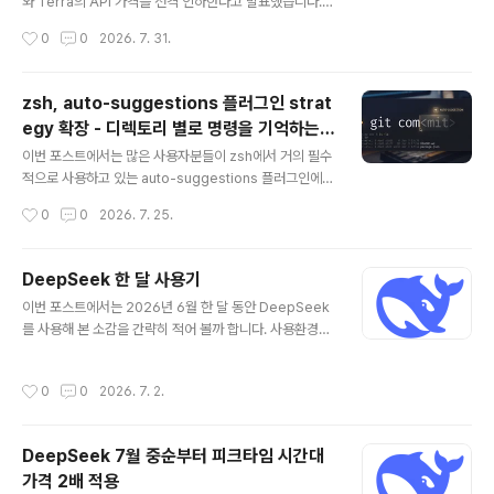
지는 않습니다. 결국 실사용에서 사용자들이 얼마나 체감
와 Terra의 API 가격을 전격 인하한다고 발표했습니다. L
할 수 있는지가 더 현실적이기 때문입니다. 다음으로 위의
una는 80%, Terra는 20% 인하입니다.관심 있으신 분
작성시간
0
0
2026. 7. 31.
스샷과 같이 flash 모델에서는 effort..
들은 다들 짐작하고 계시겠지만, 최근 중국의 Kimi K3가
발표되면서 B2B 시장보다는 전반적인 AI 서비스 시장을
겨냥하고 있는 OpenAI가 경쟁 심화에 따른 심각한 위기
zsh, auto-suggestions 플러그인 strat
의식을 촉발하게 되었습니다. 아마 이를 의식하고 내린 결
egy 확장 - 디렉토리 별로 명령을 기억하는
정이 아닌가 싶습니다.Luna는 1백만 토큰 사용 기준으로
글 내용
방법
0.2달러, input cached hit 기준으로 0.02달러, 그리고
이번 포스트에서는 많은 사용자분들이 zsh에서 거의 필수
출력은 백만 토큰당 1.2달러입니다. 정말 파격적인 가격 인
적으로 사용하고 있는 auto-suggestions 플러그인에
하입니다. 종합적인 가격 테이블은 아래와 같습니다. Dee
대한 기능 확장과 관련된 내용입니다. zsh-autosugges
작성시간
0
0
2026. 7. 25.
pSeek V4 flash와 비교하면 여전..
tions 은 사용자가 zsh 에서 직접 입력한 명령행을 기역하
고 있다가 첫 몇 글자를 키인 하면 가장 적합하다고 판별한
과거의 명령행을 제안하는 기능입니다. 덕분에 사용자는
DeepSeek 한 달 사용기
매우 긴 명령을 일잃히 기억할 필요가 없이, 동일한 명령이
글 내용
이번 포스트에서는 2026년 6월 한 달 동안 DeepSeek
나 유사한 명령을 쉽고 빠르게 다시 사용할 수 있습니다.하
를 사용해 본 소감을 간략히 적어 볼까 합니다. 사용환경은
지만, 한 가지 단점이 있는데 그것은 특정 디렉토리에 대한
Asahi Linux(Fedora) 이고, 주로 VideCoding과 예전
변별력이 없다는 것입니다.예를 들어, A라는 디렉터리와 B
프로젝트들에 대한 refactoring, 최적화/버그수정 및 새
라는 디렉터리에서 각각 빌드를 하고, 생성된 바이너리를
작성시간
0
0
2026. 7. 2.
로운 기능 추가등에 사용을 했습니다. Gemini -> Claud
~/.local/bin/ 으로 복사를 한다고 가정을 해 봅니다. 과거
e -> Gpt를 각각 1달간 정기 구독을 했었고, 현재는 Dee
에..
pSeek를 사용하고 있습니다. 우선 토큰 사용량을 한번 보
DeepSeek 7월 중순부터 피크타임 시간대
겠습니다. 정확히 30일은 아닙니다. 6월 6일부터 사용을
가격 2배 적용
했으니까. 6월 한 달간 24일을 사용한 것인데요. DeepS
글 내용