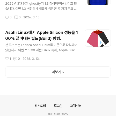
처음 설치하려면 Mac에서 터미널을 열고, 아래 명령을 실
2026년 3월 9일, ghostty가 1.3 정식버전을 릴리즈 했
행하면 되는데, macOS 14.2(Sonoma) 이상이 설치된
습니다. 이번 1.3 버전에서 새롭게 등장한 몇 가지 주요 기
mac이 필요합니다. curl https://fedora-..
능들이 있습니다. scrollback search(스크롤백 검색), n
작성시간
0
0
2026. 3. 13.
ative scrollbar, 쉘 프롬프트 클릭을 통한 커서 이동, 명
령어 종료 알림, 키 테이블 및 체인 바인딩, 서식 유지 복사
기능 등입니다. 쉘 프롬프트 클릭, 커서 이동">쉘 프롬프트
Asahi Linux에서 Apple Silicon 성능을 1
클릭, 커서 이동우선, 사용환경으로 대부분의 사용자들이
00% 끌어내는 빌드(Build) 방법.
많이 사용하는 zsh 환경을 기준으로 설명을 해 봅니다. 이
글 내용
기능을 사용하기 위해서는 ghostty shell integration
본 포스트는 Fedora Asahi Linux를 기준으로 작성되어
기능이 활성화 되어 있어야 합니다. ghostty의 설정파일
있습니다. 이번 포스트에서는 Linux 특히, Apple Silicon
인 config 파일을 열고, 아래와 같이 shell integratio..
M1, M2 Mac에서 bare metal로 돌릴 수 있는 Fedora
작성시간
1
0
2026. 3. 13.
Asahi Linux에서 사용자가 직접 GUI, CLI, TUI 앱들의
소스 코드를 다운로드받아 빌드할 때 고려해야 할 최적화
와 관련된 내용을 살펴봅니다.Apple Silicon은 Arm pr
더보기
ocessor ">Apple Silicon은 Arm processorApple
Silicon SoC는 ARM 아키텍처를 기반으로 설계되어 있
습니다. 좀 더 정확히 표현하자면, Arm으로부터 ARM 명
령어 세트(ISA, Instruction Set Architecture)에 대한
라이선스를 얻고, 그 위에 애플..
의안내
티스토리
로그인
고객센터
© Daum Corp.