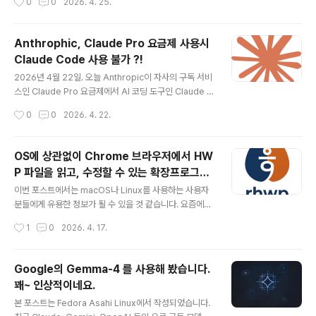
0
0
2026. 4. 25.
ra 43이..
를 사용하지 않고 계신 분들도 있을 것이고, 내 일상의 어떤
부분에서 어떤 것을 사용할지 여전히 고민하고 있는 분들
도 있을 것이라 생각됩니다. 분명한 것은 Internet, smart
Anthrophic, Claude Pro 요금제 사용시
-phone이 그러했듯이 시대는 변화하고 있고, 우리는 적
Claude Code 사용 불가 ?!
응을 해야 합니다. ^^현재 터미널 환경에서 사용할 수 있는
글 내용
대표적인 AI 코딩 어시스턴트로는 Google의 Gemini-C
2026년 4월 22일. 오늘 Anthropic이 자사의 구독 서비
LI, Anthropic의 Claude Code, 그리고 OpenAI의 Co
스인 Claude Pro 요금제에서 AI 코딩 도구인 Claude C
dex-CLI가 있습니다. 필자는 이 서비스들을 Gemini-CL
ode의 액세스 권한을 제거한 사실이 알려지면서 난리가
작성시간
0
0
2026. 4. 22.
I > Claude Cod..
났었습니다. Reddit 등 인터넷 정보공유 공간에서 이 문제
가 이슈화 되면서 수많은 Claude 구독 사용자들의 공분을
샀고, 지금은 다시 Pro 요금제에서 Cluade Code를 사
OS에 상관없이 Chrome 브라우저에서 HW
용할 수 있는 것으로 수정되었지만, 의구심은 가시지 않은
P 파일을 읽고, 수정할 수 있는 확장프로그램
상태입니다. AI 서비스를 제공하는 기업 입장에서는 시스
글 내용
- rhwp
템 유지 비용이 여전히 계속되고 있는 관세 비용과 전쟁으
이번 포스트에서는 macOS나 Linux를 사용하는 사용자
로 촉발된 에너지 및 반도체 가격의 폭등 같은 환경의 변화
분들에게 유용한 정보가 될 수 있을 것 같습니다. 요즘에도
로 인한 유지 및 서비스 제공과 관련된 비용이 점점 더 가중
HWP 를 사용하는 분들이 많은지는 모르겠으나 가끔 정
작성시간
1
0
2026. 4. 17.
되어 가고 있기 때문에, 20달러 수준의 구독료로는 ..
부/공공기관에서 배포하는 전자문서 파일들 중에는 아직도
HWP로 배포하는 경우가 많이 있습니다. 혹은 과거에 Win
dows를 사용하다가 macOS나 Linux로 OS를 변경하신
Google의 Gemma-4 를 사용해 봤습니다.
분들 가운데, 과거에 작성했던 HWP 문서를 열어 볼 일이
꽤~ 인상적이네요.
있을 수도 있겠죠. 이런 분들께 유용한 Chrome Extensi
글 내용
on 인 rhwp(chrome 웹 스토어)를 추천 합니다. 이 ext
본 포스트는 Fedora Asahi Linux에서 작성되었습니다.