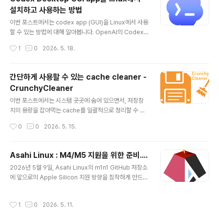
한 작업입니다. 아주 드물게 사용하는 것이다 보니, 대부분
설치하고 사용하는 방법
은 음원 관련 app을 설치하여 사용하는 일은 없습니다. Li
글 내용
nux에서는 가장 대포적인 음원편집 도구로 Audacity 가
이번 포스트에서는 codex app (GUI)을 Linux에서 사용
있지만, 설치도 번거롭고 무겁기도 하죠. 의존성도 높은 편
할 수 있는 방법에 대해 알아봅니다. OpenAI의 Codex
이서 Audacity보다 의존성 패키지를 더 많이 설치해야 할
Desktop GUI 앱은 현재 macOS와 windows를 공식
작성시간
1
0
2026. 5. 18.
수도 있습니다. 이번 포스트에서 소개하는 AudioMass는
적으로 지원하고 있으며, 아직 Linux는 지원하지 않고 있
설치..
습니다. macOS용으로 가장 먼저 론칭했으며, 26년 3월
부터 WIndows도 정식 지원하기 시작했습니다 만, Linux
간단하게 사용할 수 있는 cache cleaner -
는 아직 지원을 하지 않고 있기 때문에 Linux에서는 Cod
CrunchyCleaner
ex CLI 및 IDE 확장(VS Code, Cursor..)을 통해 기능을
글 내용
활용할 수 있을 뿐입니다. 이번 포스트에서 소개하는 cod
이번 포스트에서는 시스템 곳곳에 숨어 있으면서, 저장장
ex-desktop-linux github 프로젝트는 macOS의 공식
치의 용량을 잡아먹는 cache를 일괄적으로 정리할 수 있
패키지(.dmg) 파일을 이용하여 Linux에서 사용할 수 있
는 TUI 도구인 crunchy cleaner를 소개합니다. 대부분
작성시간
0
0
2026. 5. 15.
도록 pa..
의 운영체제에서 동작하는 app 들은 동일한 환경과 작업
을 더 빠르게 처리하기 위해 데이터를 임시 저장 공간에 복
사해 둡니다. 이를 cache라고 부릅니다. cache는 `숨기
Asahi Linux : M4/M5 지원을 위한 준비....
다` 는 의미의 프랑스어인 Cacher(카세)에서 유래한 말
글 내용
2026년 5월 9일, Asahi Linux의 m1n1 GitHub 저장소
로, 사냥꾼이나 탐험가들이 나중에 사용하기 위해 식량이
에 앞으로의 Apple Silicon 지원 방향을 짐작하게 만드는
나 물자를 특정 장소에 숨겨두는 행위나 그 장소를 의미합
흥미로운 PR 하나가 올라왔습니다. 제목은 `pmgr: supp
니다. IT 용어로 등장한 것은 1967년 IBM의 시스템 엔지
ort M4 Pro/Max / A18 Pro / M5`입니다. 제목에서 알
니어였던 깁슨(D.H. Gibson)이 컴퓨터의 메인 메모리보
작성시간
1
0
2026. 5. 11.
수 있듯, 이 PR은 Apple Silicon의 새로운 세대에 맞춰
다 훨씬 빠르지만, 용량은 매우 작은 임시 저장소를 지칭하
m1n1 내부의 pmgr 처리 방식을 손보는 작업입니다. 내용
는 데서 ..