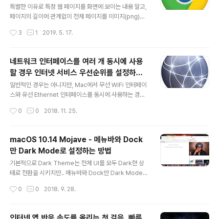
하는 손쉬운 방법
경우, macOS의 인터넷 공유 기능을 사용하면 iPhone 충
특별한 이유로 특정 웹 페이지를 화면에 보이는 내용 말고,
전 케이블을 통해 인터넷을 사용할 수 있습니다. 우선 Mac
페이지의 길이에 관계없이 전체 페이지를 이미지(png)파
의 USB 포트에 iPhone 충전케이블을 연결하여 iPhone
일로 캡쳐를 하고 싶을 때가 있다면, Chrome 웹 브라우저
작성시간
3
1
2019. 5. 17.
과 Mac을 연결합니다. 케이블을 연결하면, iPhone은 충
를 이용하면 손 쉽게 전체 페이지 캡쳐를 할 수 있습니다.
전상태로..
우선, Chrome 웹 브라우저로 캡쳐를 하고자 하는 페이지
를 로딩 합니다. 예를 들어 아래는 Google에 대한 wiki
네트워크 인터페이스를 여러 개 동시에 사용
페이지 입니다. 굉장히 정보가 많아 페이지가 엄청 깁니다.
할 경우 인터넷 서비스 우선순위를 설정하는
이 홈 페이지를 화면에 보이는 정보가 아닌 전체 페이지를
글 내용
방법
하나의 png 파일로 캡쳐를 받고 싶다면, Mac의 경우 Co
일반적인 경우는 아니지만, Mac에서 무선 WiFi 인터페이
mmand + Option + i 키를 눌러 줍니다. WIndows 사
스와 유선 Ethernet 인터페이스를 동시에 사용하는 경우
용자라면 F12키를 눌러 주면 됩니다. 그러면 개발자 모드
가 있을 수 있습니다. 혹은 Mac에 내장된 WiFi 대신에 US
작성시간
0
0
2018. 11. 25.
로 변경이 되는데요.. 위의 스샷에서 보시는 바와 ..
B-WiFi Dongle을 연결해서 동시에 사용할 수도 있습니
다. 어떤 특수한 사용환경 때문일 텐데, 이 경우라도 Ether
net 혹은 WiFi 둘 중 하나는 내부망, 다른 하나는 외부 인
macOS 10.14 Mojave - 메뉴바와 Dock
터넷 서비스 접속용으로 사용하게 될 것입니다. 하지만, 이
만 Dark Mode로 설정하는 방법
렇게 설정을 한 경우 인터넷 서비스를 사용할 수도 혹은 사
글 내용
용하지 못할 수도 있습니다. 이유는 각 네트워크 인터페이
기본적으로 Dark Theme는 전체 UI를 모두 Dark한 상
스의 서비스 우선순위가 어떻게 설정되어 있느냐에 따라
태로 전환을 시키지만.. 메뉴바와 Dock만 Dark Mode로
달라지기 때문입니다. 예를들어 인터넷 망을 WIFI를 이용
전환시키고, 나머지 윈도우 들은 모두 Light Mode 상태
작성시간
0
0
2018. 9. 28.
하여 사용한다고 가정을 했을 때, 만일 Ethernet 유선 ..
로 둘 수 있는 방법을 소개합니다. 방법은 간단합니다. 터미
널(Terminal) 앱을 열고, 아래의 명령을 내려 줍니다. def
aults write -g NSRequiresAquaSystemAppeara
인터넷 앱 반응 속도를 올리는 첫 걸음, 빠른