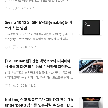
BTT를 이용하여 쉽게 구현하는 방법을 아직 모르시는 분
(Shortcut)을 이용하여, 숨김파일을 손 쉽게 활성화 또는
들을 위해 간단히 알아보도록 하겠습니다. 위에 보시는 바
비활성화 할 수 있습니다. 단축키는 바로 Command + S
작성시간
4
0
2017. 2. 5.
와 같이 BTT를 열고, 1. Keyboard 2. Glo..
hift + 점(.) 인데요.. 물론 토글(Toggle)로 동작합니다. 일
반적으로 많이 사용되지는 않지만, 기본적으로 숨김 처리
되어 있는 사용자 계정의 라이브러리 폴더등을 들어갈 때,
Sierra 10.12.2, SIP 활성화(enable)을 빠
예전 처럼 "폴더로 이동"등을 사용하지 않아도 쉽게 들어갈
르게 하는 방법
수 있기 때문에 알아 두시면, 유용하게 사용하실 수 있습니
글 내용
다.
macOS Sierra 10.12.2의 정식버전에서 SIP(System I
ntegrity Protection)을 활성화/비 활성화 시킬 때 사용
하는 csrutil 명령이 업데이트 되었습니다. SIP는 기본적
작성시간
1
0
2016. 12. 14.
으로 활성화 되어 있으며 시스템 파일과 폴더들에 대한 접
근을 제한하고, 보호하도록 되어 있기 때문에 이 영역을 사
용자가 수정하거나 할 경우에는 SIP기능을 일시적으로 O
[TouchBar 팁] 신형 맥북프로의 터치바에
FF 시켜야 합니다. 이렇게 SIP를 켜거나 끄기 위해서는 터
서 볼륨과 화면 밝기 등을 미세하게 조정하는
미널에서 csrutil 명령을 이용해야 하는데, 정상 부팅 상태
글 내용
법
에서는 상태를 확인하는 status 옵션을 빼고는 disable /
신형 맥북프로의 터치바에서 볼륨이나, 화면밝기 등을 미
enable을 사용할 수 없기 때문에 이를 사용하려면 com
세하게 조정하는 방법입니다. 우선, 이번 포스트를 통해, T
mand + R를 통한 복구모드(Recovery Mode)로 부팅
ouch Bar의 각 부분에 대한 명칭을 간단히 정리를 할 필
작성시간
1
0
2016. 12. 5.
을 해야만 했습니다. S..
요가 있습니다. 매번 포스트를 쓸때마다 글을 읽으시는 분
들의 이해를 돕고, 원활한 커뮤니케이션을 위해서 인데요..
아래 보시는 바와 같이 Touch Bar는 크게 3부분으로 되
Netkas, 신형 맥북프로가 지원하지 않는 Th
어 있습니다. 제일 좌측에 "시스템 버튼" 이 있는데, 이 영
underbolt3 장비를 연동시킬 수 있는 TB3
역은 ESC 키를 대표로, 각 앱에서 세부 기능으로 들어 갔
글 내용