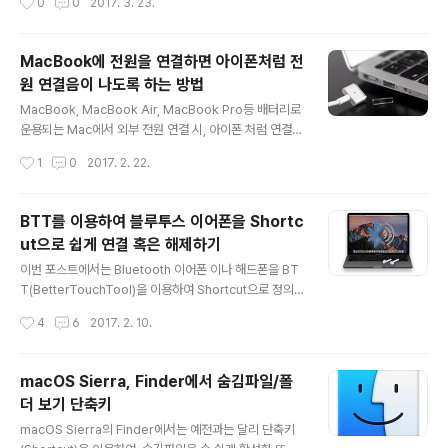
0
0
2017. 3. 23.
영문 이라는 점..... 동일한 Title의 ..
주요 업데이트 내용이기에, 국내 사용자들에게는 큰 매릿
이 없는 업데이트 였기 때문입니다. 오늘 확인을 해 보니,
이번 업데이트에서 미니 플레이어와 관련되어 UI 변경 사
MacBook에 전원을 연결하면 아이폰처럼 전
항이 있어 간략하게 소개를 해 드립니다. 기존 iTunes에서
원 연결음이 나도록 하는 방법
는 미니 플레이어 UI에서 앨범 재킷이 좌측에 작게 표시가
글 내용
되었었는데요.. 12.6으로 업데이트 되면서 앨범 재킷이 표
MacBook, MacBook Air, MacBook Pro등 배터리로
시되지 않게 되었습니다. 대신, 위의 스샷에서 보시는 바와
운용되는 Mac에서 외부 전원 연결 시, 아이폰 처럼 연결음
같이 볼륨 아이콘 옆의 "---" 아이콘을 누르고, 제일 밑에
이 울리도록 하는 방법입니다. 터미널을 열고, 아래의 명령
작성시간
1
0
2017. 2. 22.
Hide MiniPlayer Large Artwork 혹은 S..
을 수행합니다. defaults write com.apple.PowerChi
me ChimeOnAllHardware -bool true; open /Syst
em/Library/CoreServices/PowerChime.app &위
BTT를 이용하여 블루투스 이어폰을 Shortc
의 명령을 실행 후, 전원 케이블을 빼고 다시 연결하면 연결
ut으로 쉽게 연결 혹은 해제하기
사운드가 나는 것을 확인할 수 있습니다. 해당 기능을 제거
글 내용
하려면, 아래의 명령을 수행합니다. defaults write co
이번 포스트에서는 Bluetooth 이어폰 이나 해드폰을 BT
m.apple.PowerChime ChimeOnAllHardware -b
T(BetterTouchTool)을 이용하여 Shortcut으로 정의
ool false;killall Power..
하고 연결과 해제를 쉽게 할 수 있는 방법을 소개합니다. 일
작성시간
4
6
2017. 2. 10.
반적으로 블루투스 이어폰을 macOS와 연동하려면 여타
다른 블루투스 기기와 마찬가지로 menu bar에서 Bluet
ooth 아이콘을 누르고, 연결하고자 하는 기기를 선택한 다
macOS Sierra, Finder에서 숨김파일/폴
음 연결 혹은 해제를 해주어야 합니다. 특별히 복잡한것은
더 보기 단축키
아니지만, Shortcut으로 정의하면 좀 더 빠르고 쉽게 사용
글 내용
할 수 있겠죠.. 이 방법은 꽤 오래전부터 알려진 방법이지만
macOS Sierra의 Finder에서는 예전과는 달리 단축키