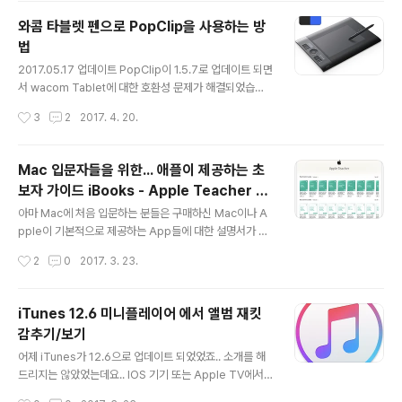
전의 High Sierra가 배포되면, 사용자는 App Store에
와콤 타블렛 펜으로 PopClip을 사용하는 방
서 macOS 업데이트 버튼을 눌러 자동으로 업데이트를 진
법
행합니다. 이것은 가장 일반적인 방법으로 말 그대로 현 버
글 내용
전을 새로운 버전으로 단순 업데이트 하는 방법이죠.. 하지
2017.05.17 업데이트 PopClip이 1.5.7로 업데이트 되면
만, 약간 예외적으로 완전히 Clean 설치를 해야 할 경우가
서 wacom Tablet에 대한 호환성 문제가 해결되었습니
필요할 수 있습니다. 이건 사용자들 마다 특별한 사정이 있
다. Wacom Table 사용자 분 중에, PopClip의 기능이
작성시간
3
2
2017. 4. 20.
을 경우일텐데요..기존의 경..
원할하지 않으신 분은 PopClip 업데이트를 확인하시기
바랍니다. 아울러 아래의 본문 내용은 Automator를 이용
한 생성하고, Wacom Table의 expressKey나 pen 기
Mac 입문자들을 위한... 애플이 제공하는 초
능과 연결하는 방법으로 참고 하시기 바랍니다. 와콤 타블
보자 가이드 iBooks - Apple Teacher &
렛이 지원하는 express key나 Grip Pen에 있는 두 개
글 내용
Apple Education
의 버튼으로 할 수 있는 일은 무궁무진 합니다. Wacom 타
아마 Mac에 처음 입문하는 분들은 구매하신 Mac이나 A
블렛 만의 또 하나의 강점이기도 하죠.. 물론 다른 기업의
pple이 기본적으로 제공하는 App들에 대한 설명서가 없
타블렛들도 이와 유사한 인터페이스를 지원하기는 하지만,
어서 이것들을 어떻게 익히고 배우나 막연하게 생각하시는
작성시간
2
0
2017. 3. 23.
와큼 만큼 광범위한 동작을 지원하..
분들도 계시리라 생각됩니다. 물론 서점이나 온라인 서적
으로 입문서를 구매하여 읽어 보시는 방법도 있지만, 영어
공부도 할겸.. Apple이 제공하는 Starter Guide 시리즈
iTunes 12.6 미니플레이어 에서 앨범 재킷
를 시간 나실 때마다 하나씩 읽어 보는 것도 Mac에 입문
감추기/보기
하신 분들에게는 좋은 방법이 될 수 있습니다. Apple Tea
글 내용
cher와 Apple Education은 애플이 제공하는 각종 Star
어제 iTunes가 12.6으로 업데이트 되었었죠.. 소개를 해
ter Guide를 모아 놓은 Library 입니다. 물론 국내 사용
드리지는 않았었는데요.. IOS 기기 또는 Apple TV에서
자들도 무료로 모두 이용할 수 있습니다. 단 흠이라면 모두
대여한 영화를 다른 장치에서도 시청할 수 있도록 한 것이
작성시간