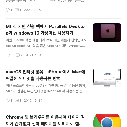
분들을 위한 작은 팁입니다. 대부분의 Mac사용자 분들은
Coding 폰트를 적용..
Magic Mouse를 사용하실 텐데요.기본적으로 Magic
작성시간
1
1
2021. 4. 16.
Mouse는 Middle Button(가운데 버튼 혹은 휠버튼)을
지원하지 않습니다. 휠 기능을 터치 Swipe로 대치하기 때
문이죠.. 즉, (Wheel)휠 기능은 대응을 하지만, 휠 버튼 기
M1 칩 기반 신형 맥에서 Parallels Deskto
능은 없습니다. 헌데, Fusion 360에서는 Middle Butto
p과 windows 10 가상머신 사용하기
n의 기능이 매우 필수적입니다. Pan(수평이동)이나 회전
글 내용
(Orbit) 기능을 이용하기 위해서는 가운데 버튼 기능이 있
이번 포스트에서는 애플에서 Intel 대신 새롭게 선뵈인 Ap
어야 하기 때문입니다. 이미 Fusion 360을 사용하시는
ple Silicon의 M1 칩을 품은 Mac Mini에서 Windows
분들은 나름의 방법을 찾아 사용하고 계시겠지요 ? ^^ 하지
10 운영체제를 가상 머신인 Parallels에서 사용하는 방법
작성시간
0
2
2021. 4. 8.
만, 저처럼 BetterTouchT..
을 알아보도록 하겠습니다. 최근에 막내 딸의 첫 컴퓨터로
신형 Mac mini를 구매해 주었는데, 윈도우 가상머신 설치
과정에서 어려움을 겪고, 같은 고민을 하고 계신분들이 분
macOS 인터넷 공유 - iPhone에서 Mac에
명 있을 것 같아 설치 로그를 남깁니다. 기존의 Mac을 사
연결된 인터넷을 사용하는 방법
용하던 사용자들 조차 새로운 M1 chip을 사용하는 신형
글 내용
Mac애서 Windows를 사용히는데 난감한 상황에 빠지게
이번 포스트에서는 macOS의 "인터넷 공유" 기능을 통해,
됩니다. 이유는 M1칩은 Intel X86 프로세서가 아닌 ARM
Mac에 연결된 유선 인터넷을 iPhone에서 사용하는 방법
코어 기반이기 때문에 기존의 Intel칩 기반의 Parallels를
을 간단히 알아봅니다. 대부분의 아이폰 유저들은 셀룰러
작성시간
1
1
2019. 12. 24.
사용할 수 없을 뿐만 아니라, ..
데이터를 사용하거나 유/무선 공유기를 통해 Wi-Fi에 접속
하여 인터넷을 사용하기 때문에 , 굳이 Mac과 아이폰을 유
선으로 연결, 인터넷 공유를 사용해야할 경우는 드물겠지
Chrome 웹 브라우저를 이용하여 페이지 길
만, 유선 인터넷만 가용한 환경에서 셀룰러 데이터를 사용
이에 관계없이 전체 페이지를 이미지로 캡쳐
하기 아까운 경우, 혹은 셀룰러 데이터를 사용하기 어려운
글 내용