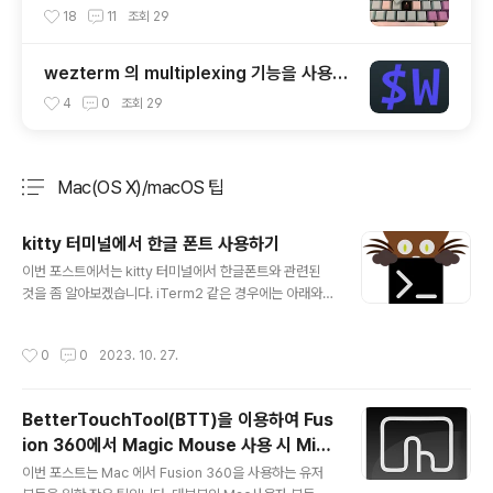
cap (OEM Profile fullset)
18
11
조회
29
wezterm 의 multiplexing 기능을 사용해
보자.
4
0
조회
29
Mac(OS X)/macOS 팁
분류 전체보기
주요 글 목록
kitty 터미널에서 한글 폰트 사용하기
글 내용
이번 포스트에서는 kitty 터미널에서 한글폰트와 관련된
것을 좀 알아보겠습니다. iTerm2 같은 경우에는 아래와
같이, profile 설정에서 ASCII 폰트와 non ASCII 폰트를
각각 정의할 수 있습니다. 이렇게 설정하면 iTerm2가 화
작성시간
0
0
2023. 10. 27.
면에 표시할 때, 한글 코드의 경우 MesloLGS NF 폰트로
랜더링하지 않고, D2Coding 폰트로 랜더링을 하게 됩니
다. kitty 터미널에서도 이와 같이 특정 unicode 범위의
BetterTouchTool(BTT)을 이용하여 Fus
문자에 대해서 각각 다른 폰트를 설정할 수 있는데요. sym
ion 360에서 Magic Mouse 사용 시 Mid
bol_map U+AC00-U+D7A3 D2Coding 위와같이
글 내용
dle Button 대응 방법
설정파일에 symbol_map을 정의해 주면 됩니다. unico
이번 포스트는 Mac 에서 Fusion 360을 사용하는 유저
de AC00 ~ D7A3 범위(한글 유니코드 영역)의 경우 D2