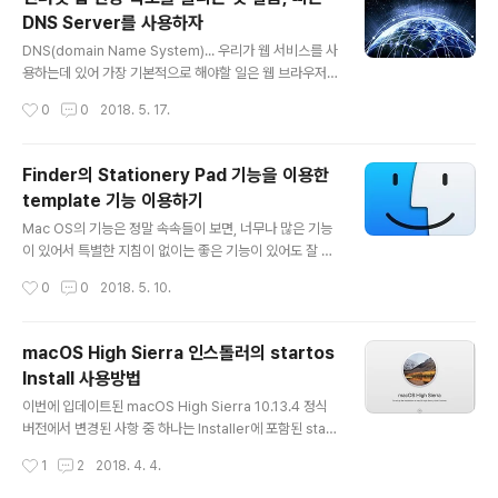
nce -bool Yes 명령을 내린 후에 Logout -> Login을
DNS Server를 사용하자
해 주면, 오직 Dock과 Menu Bar만 Dark Mode로 설정
글 내용
되고, 나머지는 Light Mode로 동작하게 됩니다. 물론, Li
DNS(domain Name System)... 우리가 웹 서비스를 사
ght Mode로 전환 후, 다시 Dark Mode로 전환해도 동
용하는데 있어 가장 기본적으로 해야할 일은 웹 브라우저
일하게 적용됩니다. 만일 예전 처럼 전체 Dark ..
에서 접속하고자 하는 홈페이지의 주소를 지정하는 것 입
작성시간
0
0
2018. 5. 17.
니다. 물론, 이를 좀 더 편리하게 하기 위해 수 많은 Link를
제공하지만, 적어도 한 번은 해당 홈페이지의 주소를 주소
창에 넣어야 하죠.하지만, 사용자들이 인식할 수 있는 ww
Finder의 Stationery Pad 기능을 이용한
w.homepage.com 등과 같은 Domain에 접속을 하기
template 기능 이용하기
위해서 내부적으로는 IP 주소로 변경이 되어야 합니다. 사
글 내용
용자가 입력한 도메인 명이 어떤 IP주소인지를 찾고 이를
Mac OS의 기능은 정말 속속들이 보면, 너무나 많은 기능
변환해 주기 위해서는 Domain Server에 접속을 해야하
이 있어서 특별한 지침이 없이는 좋은 기능이 있어도 잘 활
고, 이를 통해 IP 주소와 매칭을 시켜야 하는데, 이는 운영
용을 할 수 없는 경우가 많이 있습니다. 이번 포스트에서는
작성시간
0
0
2018. 5. 10.
체제에서 내부적으로 처리를 해 주게 됩니다. 이 과정 ..
Finder의 Stationery Pad 기능을 간략하게 소개해 드립
니다. Stationary Pad를 직역하면, "편지지 템플릿" 정도
의 의미가 됩니다. 즉, 원래는 사용자가 특정 E-mail 양식
macOS High Sierra 인스톨러의 startos
을 만들어 놓고, 사용하기 위한 기능으로 해당 파일을 더블
Install 사용방법
클릭하면 해당 파일이 직접 열리는 것이 아니고, 해당 파일
글 내용
의 복사본을 자동으로 생성한 후, 그 복사본 파일을 열어주
이번에 입데이트된 macOS High Sierra 10.13.4 정식
는 기능 입니다. 따라서 특정 양식 파일을 Stationery Pa
버전에서 변경된 사항 중 하나는 Installer에 포함된 start
d로 정의해 놓으면, 파일을 복사하고 기 작성된 내용을 수
osonstall 명령어의 옵션이 추가된 것입니다. 이번 포스트
작성시간
1
2
2018. 4. 4.
정하여 새로운 문서를 완성하는 일련의 복잡..
에서는 startosinstall 명령에 대해 간략히 정리를 해 봅니
다. 일반적으로 App Store의 업데이트를 통해 새로운 버