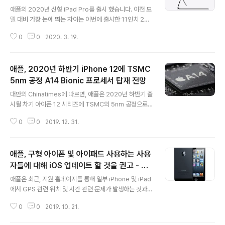
글 내용
출시
애플의 2020년 신형 iPad Pro를 출시 했습니다. 이전 모
델 대비 가장 눈에 띄는 차이는 이번에 출시한 11인치 2세
대, 12.9인치 4세대 iPad Pro 모두 내장 6GB RAM을 제
0
0
2020. 3. 19.
공한다는 점 입니다. 이전 모델에서는 12.9인치 iPad Pro
3세대 1TB 모델에서만 6GB를 제공하고, 나머지는 4GB
를 제공했었습니다. 색상은 실버와 스페이스그레이 두 가
애플, 2020년 하반기 iPhone 12에 TSMC
지이며, 저장용량 옵션은 128GB, 256GB, 512GB, 1T
B 4가지로, 128GB를 기준으로 256GB 13만원, 512G
5nm 공정 A14 Bionic 프로세서 탑재 전망
글 내용
B 39만원, 1TB 65만원 추가 됩니다. 이전 모델이 64GB
대만의 Chinatimes에 따르면, 애플은 2020년 하반기 출
부터 시작했으니, 기본 저장용량이 우선 2배로 늘어난 셈
시될 차기 아이폰 12 시리즈에 TSMC의 5nm 공정으로
입니다. 11인치 기본형은 102만 9천원 부터 시작하고, 12.
제조된 A14 Bionic 칩을 탑재할 것으로 전망하고 있습니
9인치 기본형은 129..
0
0
2019. 12. 31.
다. 현재까지 5nm 공정의 상용 프로세서 양산이 예고된 곳
은 TSMC가 유일합니다. 최근까지 나온 루머를 종합해 보
면, 2020년 상반기에는 iPhone SE2 출시가 화두가 될
애플, 구형 아이폰 및 아이패드 사용하는 사용
것이고, 하반기에 iPhone 12 시리즈를 출시, A14 프로세
서와 Qualcomm의 7nm 공정 X55 칩셋을 통한 5G 통
자들에 대해 iOS 업데이트 할 것을 권고 - GP
글 내용
신 지원 및 ToF 지원(아이폰 12 Pro/ Pro Max) 카메라
S 롤오버 문제
애플은 최근, 지원 홈페이지를 통해 일부 iPhone 및 iPad
로 업그레이드될 것 같습니다. 공급망에 따르면, iPhone 1
에서 GPS 괸련 위치 및 시간 관련 문제가 발생하는 것과
2 시리즈는 12는 5.4인치/6.1인치 두 가지 모델, 12 Pro
관련하여 iOS 업데이트를 할 것을 알리고 있습니다. 내용
는 6.1인치, 그리고..
0
0
2019. 10. 21.
을 보면, 2012년 이전에 출시된 구형 아이폰 및 아이패드
모델의 경우 정확한 GPS 위치와 올바른 날짜 및 시간을 유