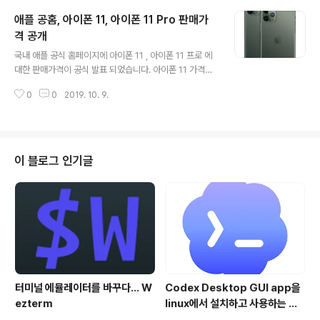
지하기 위해 UTC기준 2019년 11월 3일 이전에 iOS를
애플 공홈, 아이폰 11, 아이폰 11 Pro 판매가
업데이트 해야 한다고 밝히고 있습니다. 이유는 "GPS 시
간 롤오버" 문제 때문인데, 미국의 GPS는 2진법 숫자 10
격 공개
글 내용
자리로 매 주(Week)를 기준으로 한 시간 정보로 표현 되
국내 애플 공식 홈페이지에 아이폰 11 , 아이폰 11 프로 에
는데, 2진수 10자리로 표현할 수 있는 최대 숫자가 1024
대한 판매가격이 공식 발표 되었습니다. 아이폰 11 가격을
이므로, 1024주(Week) 즉, 19년이 넘으면 시간이 재설
정리하면 아래와 같습니다. - 64GB. 99만원 - 128GB, 1
정(reset)되어 다시 1주 부터 시간이 계산..
0
0
2019. 10. 9.
06만원 - 256GB, 120만원 아이폰 11 Pro - 64GB, 13
9만원 - 256GB, 160만원 - 512GB, 187만원 아이폰 1
1 Pro Max - 64GB, 155만원 - 256GB, 176만원 - 51
2GB, 203만원 2년 기술지원을 받을 수 있는 Apple Ca
re+ 옵션은 아이폰 11의 경우 19만 9천원, 아이폰 11 Pr
이 블로그 인기글
o/Pro Max 의 경우 26만 9천원 이며, 저장용량에 따른
차이는 없습니다. 당초 예상 보다 가격이 좀 높아졌습니다.
다른 기기에 대한 환율과 좀 다르네요. 스마트폰..
터미널 에뮬레이터를 바꾸다... W
Codex Desktop GUI app을
ezterm
linux에서 설치하고 사용하는 방
법