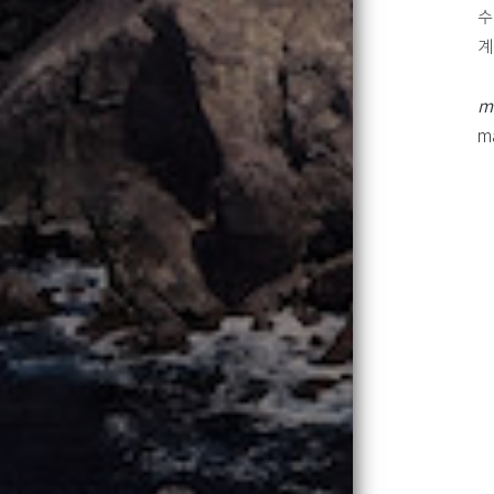
수
계
m
m