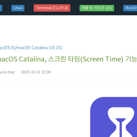
t)
Terminal (CLI/TUI)
Linux
애플 및 기타 IT 소식
Mac(OS
c(OS X)/macOS Catalina (10.15)
acOS Catalina, 스크린 타임(Screen Time) 
sa in mac
2019. 10. 8. 22:36