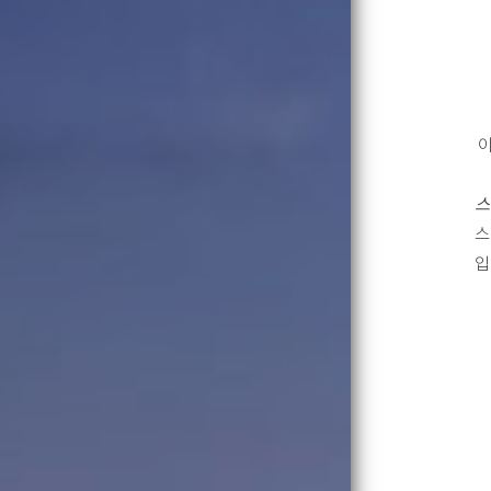
이
스
스
입