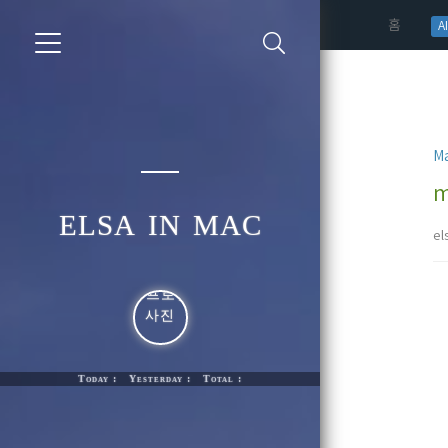
(curren
홈
AI
Ma
m
elsa in mac
el
Today : Yesterday : Total :