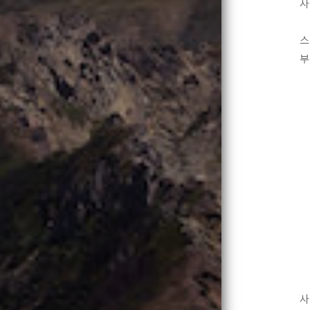
사
스
부
사