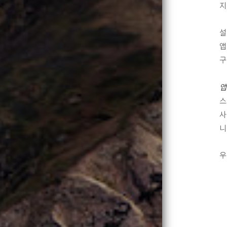
지
설
앱
구
앱
스
사
니
우