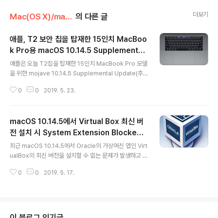
더보기
Mac(OS X)/macOS Mojave (10.14)
의 다른 글
애플, T2 보안 칩을 탑재한 15인치 MacBoo
k Pro용 macOS 10.14.5 Supplemental
글 내용
Update 릴리즈
애플은 오늘 T2칩을 탑재한 15인치 MacBook Pro 모델
을 위한 mojave 10.14.5 Supplemental Update(추
가 업데이트)를 릴리즈 했습니다. 이번 업데이트는 해당 모
0
0
2019. 5. 23.
델 전용 업데이트로 다른 모델이나 라인업의 mac을 사용
하는 사용자들에겐 Update가 확인되지 않습니다. 업데이
트이 주요 내용은 자세하게 알려지지는 않았지만, T2칩이
macOS 10.14.5에서 Virtual Box 최신 버
장착된 15인치 MacBook Pro 모델에 영향을 미칠 수 있
는 펌웨어 문제를 해결하기 위한 것으로 해당 모델을 사용
전 설치 시 System Extension Blocked
글 내용
하는 사용자들은 반드시 업데이트 할 것을 권장하고 있습
오류 대처법
최근 macOS 10.14.5에서 Oracle의 가상머신 앱인 Virt
니다. 용량은 950MB 수준이며, 업데이트 후 재 부팅이 필
ualBox의 최신 버전을 설치할 수 없는 문제가 발생하고 있
요 합니다. 자동 업데이트가 확인되지 않는 사용자는 아래
습니다. 이유는 macOS 10.14.5 정식버전이 릴리즈 된 이
링크를 통해 업데이트 페키지를 다운로드 받아 직접 설치
0
0
2019. 5. 17.
후, kenel extension인 Kext 인스톨과 관련된 애플의
하셔도..
보안정책이 변경되었기 때문입니다. 따라서, 10.14.5 이
후 부터는 3rd-party Kext들은 모두 개발자 Apple ID
와 연관된 공증을 받고 배포 해야 합니다 . 그렇지 않으면
해당 Kext를 설치할 수가 없습니다. 물론 이와 같은 사실은
이 블로그 인기글