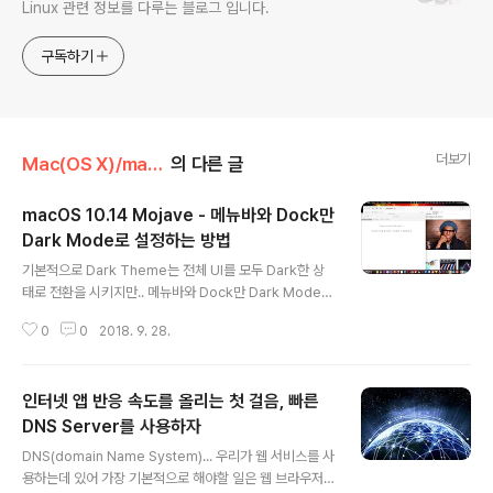
Linux 관련 정보를 다루는 블로그 입니다.
구독하기
더보기
Mac(OS X)/macOS 팁
의 다른 글
macOS 10.14 Mojave - 메뉴바와 Dock만
Dark Mode로 설정하는 방법
글 내용
기본적으로 Dark Theme는 전체 UI를 모두 Dark한 상
태로 전환을 시키지만.. 메뉴바와 Dock만 Dark Mode로
전환시키고, 나머지 윈도우 들은 모두 Light Mode 상태
0
0
2018. 9. 28.
로 둘 수 있는 방법을 소개합니다. 방법은 간단합니다. 터미
널(Terminal) 앱을 열고, 아래의 명령을 내려 줍니다. def
aults write -g NSRequiresAquaSystemAppeara
인터넷 앱 반응 속도를 올리는 첫 걸음, 빠른
nce -bool Yes 명령을 내린 후에 Logout -> Login을
해 주면, 오직 Dock과 Menu Bar만 Dark Mode로 설정
DNS Server를 사용하자
글 내용
되고, 나머지는 Light Mode로 동작하게 됩니다. 물론, Li
DNS(domain Name System)... 우리가 웹 서비스를 사
ght Mode로 전환 후, 다시 Dark Mode로 전환해도 동
용하는데 있어 가장 기본적으로 해야할 일은 웹 브라우저
일하게 적용됩니다. 만일 예전 처럼 전체 Dark ..