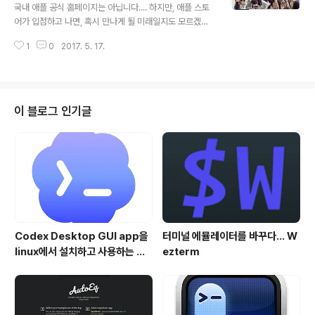
어 장애를 갖고 있는 사람이건 아니건, 누구나 쉽게 정보에
국내 애플 공식 홈페이지는 아닙니다.... 하지만, 애플 스토
접근하기 위해서는 다양한 접근성이 고려되어야 한다는 것
어가 입점하고 나면, 혹시 만나게 될 미래일지도 모르겠네
입니다. 어떤 기술과 방법을 적용해야 보다 많은 사람들이
요.. 애플이 최근에 새롭게 시작한 Today at Apple에 대
불편함이 없이 인터넷을 사용할 수 있을..
1
0
2017. 5. 17.
한 특별 페이지를 개설했습니다. Today at Apple 홈페
이지에 접속을 하게 되면, 아래와 같이 국가와 자신과 가까
운 위치의 매장을 선택하면, 해당 매장에서 진행될 예정인
행사들을 확인할 수 있으며, 참가 예약을 할 수 있습니다.
현재는 미국, 중국, 일본 등 21개 국가 내의 애플 스토어들
이 블로그 인기글
이 대상 입니다. 각 국가 내의 아티스트들이 강사로 초빙되
어 진행됩니다. 홈 페이지의 하단으로 내려 가면, 아래와 같
이 주(week) 단위로 사용자가 편한 날짜와 관심있어 하는
카테고리를 기준으로 이벤트(세션)를 선택할 수도 있도록
..
Codex Desktop GUI app을
터미널 에뮬레이터를 바꾸다... W
linux에서 설치하고 사용하는 방
ezterm
법