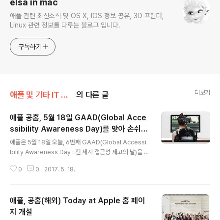
elsa in mac
애플 관련 최신소식 및 OS X, IOS 정보 공유, 3D 프린터,
Linux 관련 정보를 다루는 블로그 입니다.
구독하기
더보기
애플 및 기타 IT 소식/애플 관련 소식
의 다른 글
애플 공홈, 5월 18일 GAAD(Global Acce
ssibility Awareness Day)를 맞아 손쉬운
글 내용
사용(Accessibility) 특별 페이지 개설
애플은 5월 18일 오늘, 6번째 GAAD(Global Accessi
bility Awareness Day : 전 세계 접근성 제고의 날)을 맞
이하여 공식 홈페이지에 손쉬운 사용(Accessibility)에
0
0
2017. 5. 18.
대한 특별 페이지를 개설했습니다. GAAD는 로스엔젤레
스에서 활동하는 웹 개발자인 Joe Davon과 Jennison
Asuncion이 2011년 11월 27일에 blog에 올린 하나의
애플, 공홈(해외) Today at Apple 홈 페이
글로 시작된 운동 입니다. 포스트의 내용을 요약하면, 정보
의 보고인 인터넷과 그 도구인 앱 브라우져를 사용함에 있
지 개설
글 내용