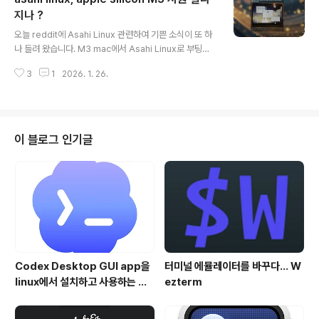
7년 12월까지 유지보수가 유지됩니다. Asahi Linux와 관
지나 ?
글 내용
련된 6.18.10 의 주요 내용은 다음과 같습니다. 1. USB-C
오늘 reddit에 Asahi Linux 관련하여 기쁜 소식이 또 하
업스트림, USB-C 드라이버가 6.18 , 6.19 버전의 사양을
나 들려 왔습니다. M3 mac에서 Asahi Linux로 부팅을
따르도록 Upstream 되..
하고, KDE Plasma를 실행한 스샷이 올라왔습니다. !!!아
3
1
2026. 1. 26.
마, 개발진 중 한 분이 올리신 것 같은데, 기본적으로 내장
SSD, 디스플레이, 키보드, 트랙패드가 지원되지만 LLVM
pipe 즉, Software Rendering으로 실행한 것이라고
합니다. GPU 지원은 아직 안된다는 말이겠지요. 와.. 기대
이상으로 Asahi Team이 빠르게 작업하고 있는 것 같습
이 블로그 인기글
니다. Asahi Linux 공식 Kernel Github에 가 보면, 6.1
8.x , 6.19.x 그리고 6.20.x 까지 단계를 나눠 진행을 하고
있는 것으로 보이며, Thunderbolt에 대한 코..
Codex Desktop GUI app을
터미널 에뮬레이터를 바꾸다... W
linux에서 설치하고 사용하는 방
ezterm
법