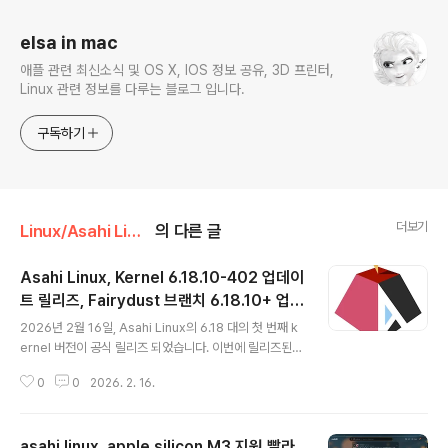
elsa in mac
애플 관련 최신소식 및 OS X, IOS 정보 공유, 3D 프린터,
Linux 관련 정보를 다루는 블로그 입니다.
구독하기
더보기
Linux/Asahi Linux
의 다른 글
Asahi Linux, Kernel 6.18.10-402 업데이
트 릴리즈, Fairydust 브랜치 6.18.10+ 업데
글 내용
이트
2026년 2월 16일, Asahi Linux의 6.18 대의 첫 번째 k
ernel 버전이 공식 릴리즈 되었습니다. 이번에 릴리즈된 k
ernel 버전은 6.18.10-402 입니다. 현재 kernel 의 sta
0
0
2026. 2. 16.
ble 버전은 6.18.10 이고, Mainline(최신) 버전은 6.19
이며, Next 버전은 7.0으로 4월 중순에 릴리즈 되는 것으
로 예정되어 있습니다. 6.18 버전은 2025년 LTS(Long
asahi linux, apple silicon M3 지원 빨라
Term Support) Kernel로 지정되어 있기 때문에, 202