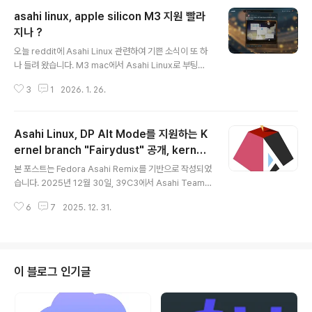
asahi linux, apple silicon M3 지원 빨라
지나 ?
글 내용
오늘 reddit에 Asahi Linux 관련하여 기쁜 소식이 또 하
나 들려 왔습니다. M3 mac에서 Asahi Linux로 부팅을
하고, KDE Plasma를 실행한 스샷이 올라왔습니다. !!!아
3
1
2026. 1. 26.
마, 개발진 중 한 분이 올리신 것 같은데, 기본적으로 내장
SSD, 디스플레이, 키보드, 트랙패드가 지원되지만 LLVM
pipe 즉, Software Rendering으로 실행한 것이라고
Asahi Linux, DP Alt Mode를 지원하는 K
합니다. GPU 지원은 아직 안된다는 말이겠지요. 와.. 기대
이상으로 Asahi Team이 빠르게 작업하고 있는 것 같습
ernel branch "Fairydust" 공개, kernel
글 내용
니다. Asahi Linux 공식 Kernel Github에 가 보면, 6.1
빌드 방법 및 적용 결과
본 포스트는 Fedora Asahi Remix를 기반으로 작성되었
8.x , 6.19.x 그리고 6.20.x 까지 단계를 나눠 진행을 하고
습니다. 2025년 12월 30일, 39C3에서 Asahi Team
있는 것으로 보이며, Thunderbolt에 대한 코..
의 개발 멤버인 svan이 Asahi Linux - Porting Linux t
6
7
2025. 12. 31.
o Apple Silicon이라는 주제로 발표가 있었습니다. (이전
포스트 참고)그리고, DP alt-mode(DisplayPort alter
native mode)가 적용된 kernel source 코드가 공개되
었습니다. 아직은 개발자 버전 소스코드라고 할 수 있겠죠..
코드명은 Fairydust 입니다. 작명 센스가 돋보입니다. Up
이 블로그 인기글
date : 2026.04.06- fairydust 가 6.19.11+ 로 업데이
트 되었습니다. 아래 글 내용에서 버전이 불일치 하는 부분
들은 참고 하시기 바랍니..