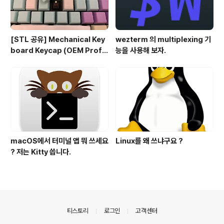
[STL 공유] Mechanical Key
wezterm 의 multiplexing 기
board Keycap (OEM Profil
능을 사용해 보자.
e fullset)
macOS에서 터미널 앱 뭐 쓰세요
Linux를 왜 쓰냐구요 ?
? 저는 Kitty 씁니다.
의안내
티스토리
로그인
고객센터