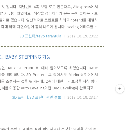
입니다. 지난번에 4족 보행 로봇 만든다고, Aliexpress에서
고 2개가 남아 있었지요.. 책상을 정리하다가 문득 눈에 들어온 서보
들기로 했습니다. 일반적으로 프린트를 하려고 hotend를 예열하
력에 의해 자연스럽게 흘러 나오게 됩니다. ozzling 이라고들 하
온 필라멘트를 제거해야 하는데, 가열된 노즐이 뜨겁기 때문에 맨
3D 프린터/tevo tarantula
2017. 10. 19. 23:22
은 것을 이용해서 빼 냅니다. 경험 상 보다 간단하고 가장 깔끔..
는 BABY STEPPING 기능
능인 BABY STEPPING 에 대해 알아보도록 하겠습니다. BABY
의미합니다. 3D Printer.. 그 중에서도 Marlin 펌웨어에서
위치를 조정하는 것을 뜻하는데.. Z축에 대한 미세보정을 지칭 합니
티스토리툴바
센서를 이용한 Auto Leveling이던 Bed Leveling이 완료되고 나
입니다. Z Offset에 명시된 값을 보정하여 Z축의 0포인트로 잡고
3D 프린터/3D 프린터 관련 정보
2017. 10. 18. 23:17
프린팅이 시작되..
ntula의 능력이 얼마쯤 될까 확인하고자 적당한 모델을 찾던 중,