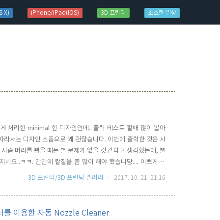
 X)
iPhone/iPad(IOS)
3D 프린터
소소한 일상
조롭게 처리한 minimal 한 디자인인데.. 출력 테스트 할때 많이 뽑아
 따라서는 디자인 소품으로 꽤 괜찮습니다. 이번에 출력한 것은 사
. 사슴 머리를 뽑을 때는 별 문제가 없을 것 같다고 생각했는데, 뿔
네요..ㅋㅋ. 간만에 칼질을 좀 많이 해야 했습니당.... 이쁘게 다
트 양면 테잎으로 붙여 주었습니다. 이뻐요 Source
3D 프린터/3D 프린팅 갤러리
2017. 10. 21. 21:16
faceted-deer-head 3D pr..
모터를 이용한 자동 Nozzle Cleaner