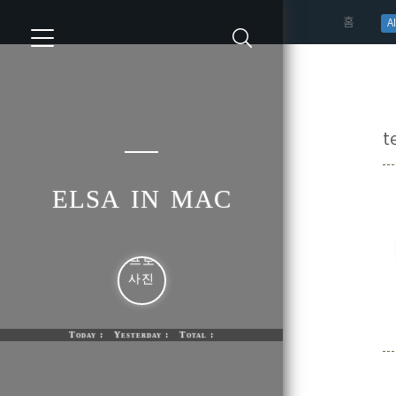
(curren
홈
AI
t
elsa in mac
Today : Yesterday : Total :