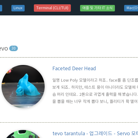
t)
Terminal (CLI/TUI)
Linux
애플 및 기타 IT 소식
Mac(OS
evo
30
Faceted Deer Head
일명 Low Poly 모델이라고 하죠.. face를 좀 단
보게 되죠.. 하지만, 테스트 용이 아니더라도 모델에
슴 머리 인데요.. 2톤으로 귀엽게 출력을 해 봤습니다
을 뽑을 때는 너무 작게 뽑다 보니, 퀄리티가 확 떨어지
듬고, 녹타이트로 붙여서.. iMac에 소프
https://pinshape.com/3d-printed-object/5089-
tevo tarantula - 업그레이드 - Servo 