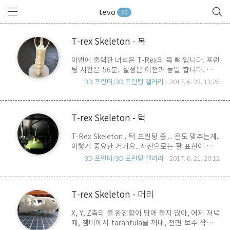
tevo
30
T-rex Skeleton - 목
이번에 출력한 녀석은 T-Rex의 목 뼈 입니다. 프린
팅 시간은 56분.. 설정은 이전과 동일 합니다. 거미
줄이 쳐졌네요.. ^^ 베드 안착면이 너무 작아서, 부
3D 프린터/3D 프린팅 갤러리
2017. 6. 22. 11:25
득이 하게 Brim을 깔아 줬습니다. 아래는 이미 뽑아
놓은 머리, 턱과 함께 붙여 놓은 모습, 크기를 비교
하기 위에 옆에 매직마우스를 놓아 봤습니다. 각 파
T-rex Skeleton - 턱
트 간에 접합이 좀 문제가 되는데.. PLA로 출력을
한 것이기 때문에, 인두기를 이용하면 아주 쉽습니
T-Rex Skeleton , 턱 프린팅 중.... 온도 맞추는게..
다. 표면의 미세하게 까칠까칠한 부분이나, 접합 부
이렇게 중요한 거네요.. 사진으로는 잘 표현이 안되
분은 팁이 얇고 깨끗한 인두기를 이용하여 빠르게
지만, PLA 205도에서 225도로 올리고 출력을 하
슥슥 문대면 PLA가 살짝 녹으면서 정리가 됩니다.
3D 프린터/3D 프린팅 갤러리
2017. 6. 21. 20:12
니, 퀄리티가 두 배는 좋아진듯... 나중에 머리를 다
파트간 붙일 때도 양쪽 Part를 대고, 인두기로 점점
시 뽑아야 하나 살짝 고심 중..ㅋㅋ설정은 머리 때와
이 살짝 대 주면 마찬가지로 PLA가 살짝 녹으면서
동일하고, 온도만 225도로 올림.. 출력시간은 35
서로 붙일 수 있습니다. 굳이 접착제..
T-rex Skeleton - 머리
분.. Supports가 없이도.. 베드 유리판에 딱 붙어서
인지.. 아주 잘 나와 주었습니다. 머리와 합체... 오...
X, Y, Z축의 불 완전함이 맘에 들지 않아, 어제 저녁
아래는 전면 삿... 앞에서 보니 좀 섬뜩하네요... 이것
때, 챔버에서 tarantula를 꺼내, 전면 보수 작업을
을 완성하는 것에 앞서 Time-Lapse 동영상 촬영