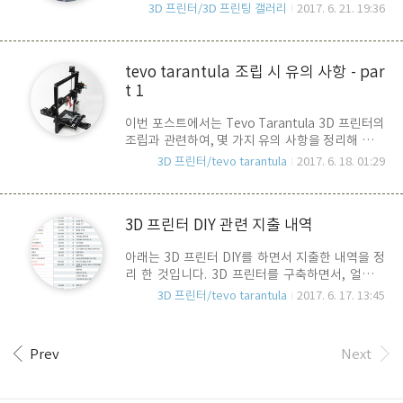
시행했습니다. 보수 작업 이래봐야.. 분해 후, 재 조
을 위한 아이폰 거치대 부터 뽑아야 할 듯... 사진만
3D 프린터/3D 프린팅 갤러리
2017. 6. 21. 19:36
립하는 것이지만... 다시 정교하게 조립을 하고, 스
올리니 재미가 없네요.. ^^ 3D Printer : Tevo
무스하게 임직이는 축을 확인하니 속이 다 후련하
Tarantura Slicer..
네요.. ^^다시 조립 후, 그 동안 미뤄놨던 T-Rex
tevo tarantula 조립 시 유의 사항 - par
Skeleton을 뽑기 시작... 바로 이 녀석을 만드는 건
t 1
데..거의 30개의 파트로 나눠져 있는 대 규모 프로
젝트.. 제대로만 뽑으면 간지는 작실일듯 해 보이
이번 포스트에서는 Tevo Tarantula 3D 프린터의
죠?프린팅.. 완료 직 후..굳이 정교함이란 불 필요 할
조립과 관련하여, 몇 가지 유의 사항을 정리해 봅니
듯하여.. 80 mm/s 로 빠르게 뽑음... 시간은 35분..
다. 기본적으로 Tarantula를 받으면, 안애 부품리
새로 걸은 PLA 필라멘트의 온도 셋팅을 깜박하는
3D 프린터/tevo tarantula
2017. 6. 18. 01:29
스트 목록과 각종 부품들 그리고, 조립 설명서가 들
바람에.. 중간 중간에 Cloaking이 발생하면서, ..
어 있습니다. 일부 부품들은 보너스 파트(Bonus
Parts)라고 하여, 몇 개의 부품들이 추가로 들어 있
3D 프린터 DIY 관련 지출 내역
으며, 볼트와 너트들은 수량이 딱 맞는 것이 아니고
여유분이 충분히 들어 있기 때문에, 조립 중에 부품
아래는 3D 프린터 DIY를 하면서 지출한 내역을 정
이 부족하거나 하지는 않습니다. 다만, 이전 포스트
리 한 것입니다. 3D 프린터를 구축하면서, 얼마의
에서도 언급했듯이, 동봉된 조립 설명서만 가지고
비용이 드는지를 공유하고자 하는 생각에 작성을
는 이런 류의 기기를 조립해 보지 않으신 분들은 결
3D 프린터/tevo tarantula
2017. 6. 17. 13:45
해 봅니다. 이래 비용들은 추가 비용이 들 때 마다
코 쉽게 조립할 수 없습니다. 따라서, 이전 포스트에
지속적으로 업데이트를 할 예정입니다. 참고 하시
서 말씀 드린 것 처럼, YouTube에 올라와 있는
기 바라며, 각각의 비용은 구매 시점에서의 가격이
ArcadEd 님의 Tevo Tarn..
Prev
Next
므로, 현재 시점의 가격과 차이가 날 수 있습니다.
택배비는 제외했고, 색깔이 들어간 글씨 항목은 업
그레이드(빨강) 및 챔버 자작(녹색) 관련 지출 항목