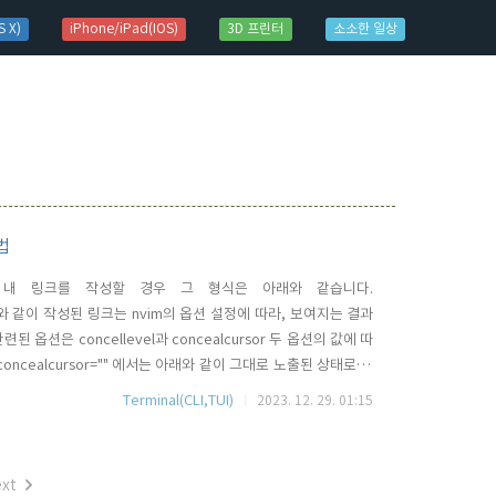
 X)
iPhone/iPad(IOS)
3D 프린터
소소한 일상
방법
 문서 내 링크를 작성할 경우 그 형식은 아래와 같습니다.
지] . 위와 같이 작성된 링크는 nvim의 옵션 설정에 따라, 보여지는 결과
옵션은 concellevel과 concealcursor 두 옵션의 값에 따
와 concealcursor="" 에서는 아래와 같이 그대로 노출된 상태로 표
경을 하게 되면, 아래와 같이 커서라인이 해당 라인에 진입하면 소스링크
Terminal(CLI,TUI)
2023. 12. 29. 01:15
 모드가 좋다면, ..
xt