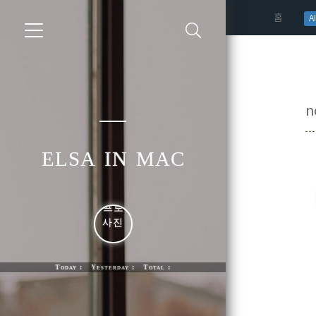
(curren
홈
AI
n
elsa in mac
Today : Yesterday : Total :