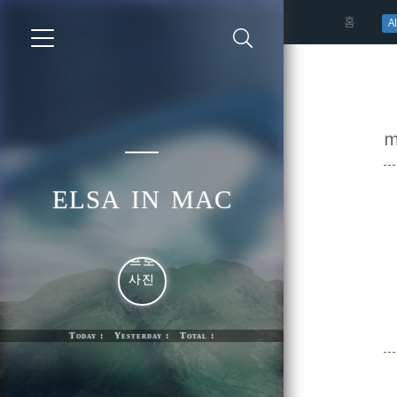
(curren
홈
AI
elsa in mac
Today : Yesterday : Total :